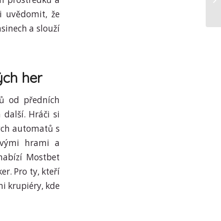
i uvědomit, že
sinech a slouží
ých her
ů od předních
další. Hráči si
kých automatů s
ovými hrami a
nabízí Mostbet
r. Pro ty, kteří
mi krupiéry, kde