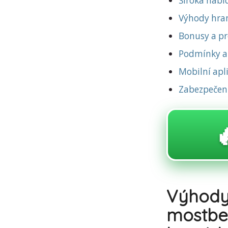
Široká nabí
Výhody hran
Bonusy a pr
Podmínky a 
Mobilní apl
Zabezpečení

Výhody 
mostbe