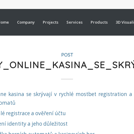
Home
Company
Projects
Services
Products
3D Visual
POST
Y_ONLINE_KASINA_SE_SKR
ne kasina se skrývají v rychlé mostbet registration a
tomatů
lé registrace a ověření účtu
ní identity a jeho důležitost