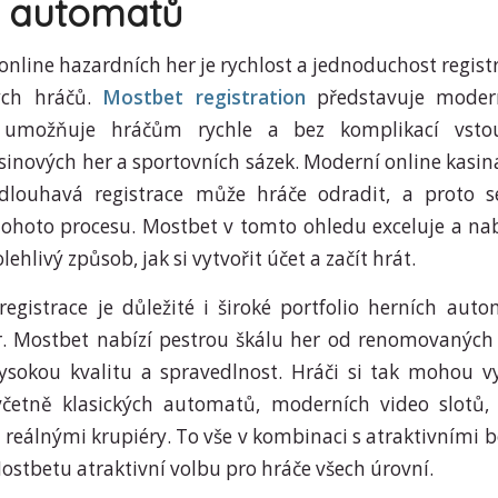
h automatů
online hazardních her je rychlost a jednoduchost registr
ých hráčů.
Mostbet registration
představuje modern
ý umožňuje hráčům rychle a bez komplikací vsto
asinových her a sportovních sázek. Moderní online kasin
zdlouhavá registrace může hráče odradit, a proto 
ohoto procesu. Mostbet v tomto ohledu exceluje a na
ehlivý způsob, jak si vytvořit účet a začít hrát.
egistrace je důležité i široké portfolio herních aut
r. Mostbet nabízí pestrou škálu her od renomovaných 
vysokou kvalitu a spravedlnost. Hráči si tak mohou 
včetně klasických automatů, moderních video slotů, 
s reálnými krupiéry. To vše v kombinaci s atraktivními
Mostbetu atraktivní volbu pro hráče všech úrovní.