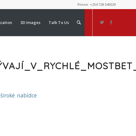
Phone: +254 728 545029
ization
3D Images
Talk To Us
ÝVAJÍ_V_RYCHLÉ_MOSTBET
 široké nabídce