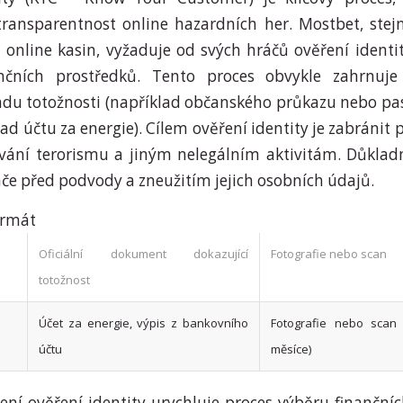
ransparentnost online hazardních her. Mostbet, stej
online kasin, vyžaduje od svých hráčů ověření identi
nčních prostředků. Tento proces obvykle zahrnuje 
du totožnosti (například občanského průkazu nebo pa
ad účtu za energie). Cílem ověření identity je zabránit
ování terorismu a jiným nelegálním aktivitám. Důklad
áče před podvody a zneužitím jejich osobních údajů.
ormát
Oficiální dokument dokazující
Fotografie nebo scan
totožnost
Účet za energie, výpis z bankovního
Fotografie nebo scan 
účtu
měsíce)
ní ověření identity urychluje proces výběru finanční
dich_bei_chicken...