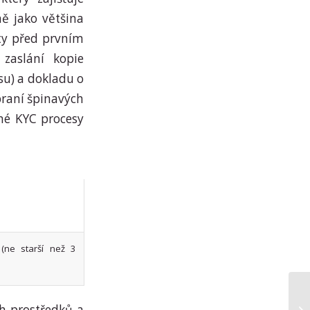
ně jako většina
ty před prvním
zaslání kopie
su) a dokladu o
 praní špinavých
né KYC procesy
(ne starší než 3
ch prostředků a
Re