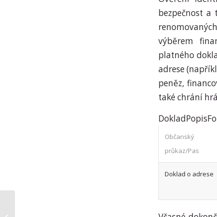
bezpečnost a t
renomovaných 
výběrem fina
platného dokla
adrese (napříkl
peněz, financ
také chrání hr
DokladPopisF
Občanský
průkaz/Pas
Doklad o adrese
Včasné dokonče
Herausfordernde_Hindernisse_und_spannende_Momente_erwarten_