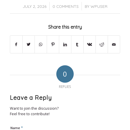
/
/
JULY 2, 2026
0 COMMENTS
BY
WPUSER
Share this entry
0
REPLIES
Leave a Reply
Want to join the discussion?
Feel free to contribute!
*
Name