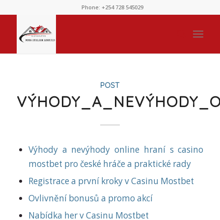
Phone: +254 728 545029
POST
VÝHODY_A_NEVÝHODY_O
Výhody a nevýhody online hraní s casino
mostbet pro české hráče a praktické rady
Registrace a první kroky v Casinu Mostbet
Ovlivnění bonusů a promo akcí
Nabídka her v Casinu Mostbet