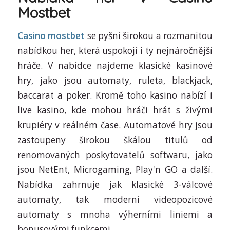
Mostbet
Casino mostbet
se pyšní širokou a rozmanitou
nabídkou her, která uspokojí i ty nejnáročnější
hráče. V nabídce najdeme klasické kasinové
hry, jako jsou automaty, ruleta, blackjack,
baccarat a poker. Kromě toho kasino nabízí i
live kasino, kde mohou hráči hrát s živými
krupiéry v reálném čase. Automatové hry jsou
zastoupeny širokou škálou titulů od
renomovaných poskytovatelů softwaru, jako
jsou NetEnt, Microgaming, Play'n GO a další.
Nabídka zahrnuje jak klasické 3-válcové
automaty, tak moderní videopozicové
automaty s mnoha výherními liniemi a
bonusovými funkcemi.