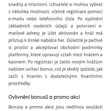
snadný a intuitivní. Uživatelé si mohou vybrat
z několika možností, včetně registrace pomocí
e-mailu nebo telefonního čísla. Po vyplnění
základních osobních údajů a potvrzení e-
mailové adresy je účet aktivován a hráč má
přístup k široké nabídce her. Důležité je pečlivě
si pročíst a akceptovat obchodní podmínky
platformy, které upravují vztah mezi hráčem a
kasinem. Po registraci je často novým hráčům
nabízen uvítací bonus, což je skvělý způsob, jak
začít s hraním s dodatečnými finančními
prostředky.
Ovlivnění bonusů a promo akcí
Bonusy a promo akce jsou nedílnou součástí