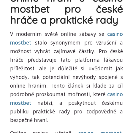
mostbet pro české
hráče a praktické rady
V moderním světě online zábavy se
casino
mostbet
stalo synonymem pro vzrušení a
možnost vyhrát zajímavé částky. Pro české
hráče představuje tato platforma lákavou
příležitost, ale je důležité si uvědomit jak
výhody, tak potenciální nevýhody spojené s
online hraním. Tento článek si klade za cíl
podrobně prozkoumat možnosti, které
casino
mostbet
nabízí, a poskytnout českému
publiku praktické rady pro zodpovědné a
bezpečné hraní.