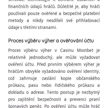
finančních údajů hráčů. Důležité je, aby hráči
používali pouze ověřené a bezpečné platební
metody a nikdy nesdíleli své přihlašovací
údaje s třetími stranami.
Proces výběru výher a ověřování účtu
Proces výběru výher v Casinu Mostbet je
relativně jednoduchý, ale může vyžadovat
ověření účtu. Před prvním výběrem výher je
hráčům obvykle vyžadováno ověření identity,
což zahrnuje zaslání kopie občanského
průkazu, pasu nebo řidičského průkazu a
dokladu o adrese. Tento postup je nezbytný
pro zajištění bezpečnosti a prevenci praní
špinavých peněz. Po ověření účtu může hráč