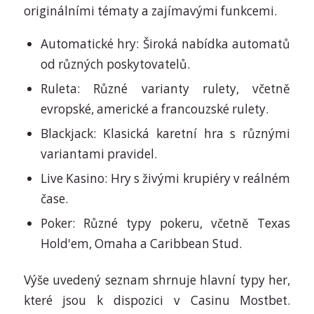
originálními tématy a zajímavými funkcemi.
Automatické hry: Široká nabídka automatů
od různých poskytovatelů.
Ruleta: Různé varianty rulety, včetně
evropské, americké a francouzské rulety.
Blackjack: Klasická karetní hra s různými
variantami pravidel.
Live Kasino: Hry s živými krupiéry v reálném
čase.
Poker: Různé typy pokeru, včetně Texas
Hold'em, Omaha a Caribbean Stud.
Výše uvedený seznam shrnuje hlavní typy her,
které jsou k dispozici v Casinu Mostbet.