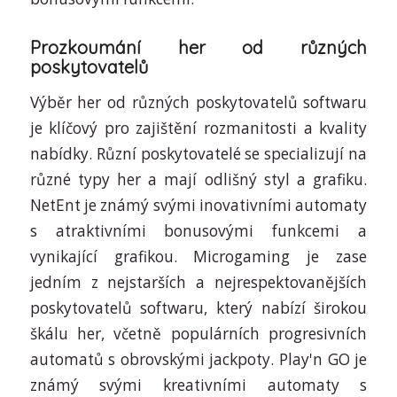
Prozkoumání her od různých
poskytovatelů
Výběr her od různých poskytovatelů softwaru
je klíčový pro zajištění rozmanitosti a kvality
nabídky. Různí poskytovatelé se specializují na
různé typy her a mají odlišný styl a grafiku.
NetEnt je známý svými inovativními automaty
s atraktivními bonusovými funkcemi a
vynikající grafikou. Microgaming je zase
jedním z nejstarších a nejrespektovanějších
poskytovatelů softwaru, který nabízí širokou
škálu her, včetně populárních progresivních
automatů s obrovskými jackpoty. Play'n GO je
známý svými kreativními automaty s