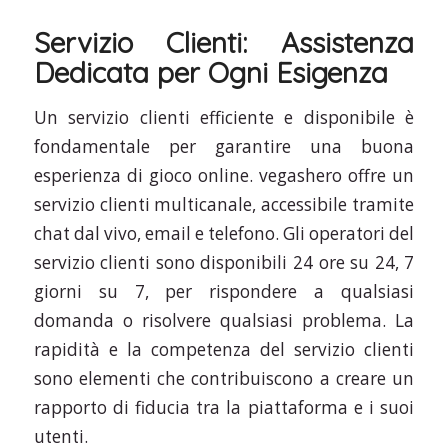
Servizio Clienti: Assistenza
Dedicata per Ogni Esigenza
Un servizio clienti efficiente e disponibile è
fondamentale per garantire una buona
esperienza di gioco online. vegashero offre un
servizio clienti multicanale, accessibile tramite
chat dal vivo, email e telefono. Gli operatori del
servizio clienti sono disponibili 24 ore su 24, 7
giorni su 7, per rispondere a qualsiasi
domanda o risolvere qualsiasi problema. La
rapidità e la competenza del servizio clienti
sono elementi che contribuiscono a creare un
rapporto di fiducia tra la piattaforma e i suoi
utenti.