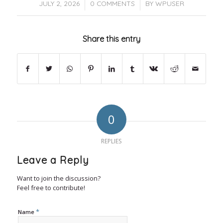
/
/
JULY 2, 2026
0 COMMENTS
BY
WPUSER
Share this entry
0
REPLIES
Leave a Reply
Want to join the discussion?
Feel free to contribute!
*
Name