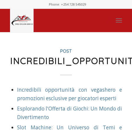
Phone: +254 728 545029
POST
INCREDIBILI_OPPORTUN
Incredibili opportunità con vegashero e
promozioni esclusive per giocatori esperti
Esplorando l'Offerta di Giochi: Un Mondo di
Divertimento
Slot Machine: Un Universo di Temi e