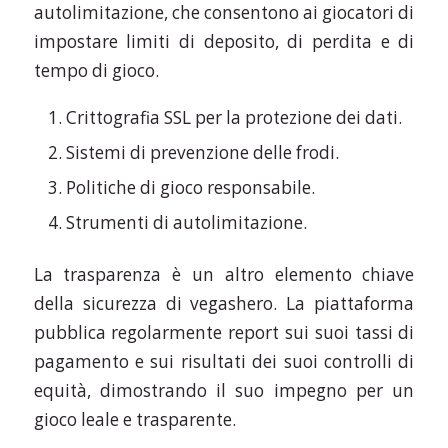
autolimitazione, che consentono ai giocatori di
impostare limiti di deposito, di perdita e di
tempo di gioco.
Crittografia SSL per la protezione dei dati.
Sistemi di prevenzione delle frodi.
Politiche di gioco responsabile.
Strumenti di autolimitazione.
La trasparenza è un altro elemento chiave
della sicurezza di vegashero. La piattaforma
pubblica regolarmente report sui suoi tassi di
pagamento e sui risultati dei suoi controlli di
equità, dimostrando il suo impegno per un
gioco leale e trasparente.