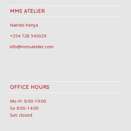
MMS ATELIER
Nairobi Kenya
+254 728 545029
info@mmsatelier.com
OFFICE HOURS
Mo-Fr: 8:00-19:00
Sa: 8:00-14:00
Sun: closed