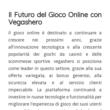
Il Futuro del Gioco Online con
Vegashero
Il gioco online è destinato a continuare a
crescere nei prossimi anni, grazie
all'innovazione tecnologica e alla crescente
popolarità dei giochi da casinò e delle
scommesse sportive. vegashero si posiziona
come leader in questo settore, grazie alla sua
offerta variegata, ai bonus generosi, alla
sicurezza elevata e al servizio clienti
impeccabile. La piattaforma continuerà a
investire in nuove tecnologie e funzionalità per
migliorare l'esperienza di gioco dei suoi utenti