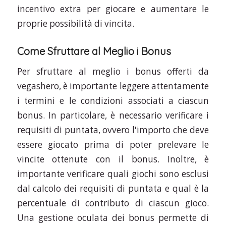
incentivo extra per giocare e aumentare le
proprie possibilità di vincita.
Come Sfruttare al Meglio i Bonus
Per sfruttare al meglio i bonus offerti da
vegashero, è importante leggere attentamente
i termini e le condizioni associati a ciascun
bonus. In particolare, è necessario verificare i
requisiti di puntata, ovvero l'importo che deve
essere giocato prima di poter prelevare le
vincite ottenute con il bonus. Inoltre, è
importante verificare quali giochi sono esclusi
dal calcolo dei requisiti di puntata e qual è la
percentuale di contributo di ciascun gioco.
Una gestione oculata dei bonus permette di