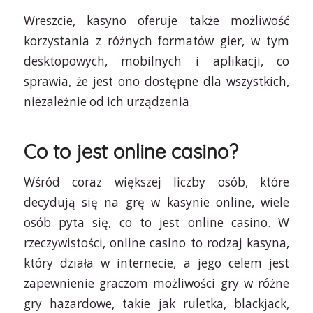
Wreszcie, kasyno oferuje także możliwość
korzystania z różnych formatów gier, w tym
desktopowych, mobilnych i aplikacji, co
sprawia, że jest ono dostępne dla wszystkich,
niezależnie od ich urządzenia.
Co to jest online casino?
Wśród coraz większej liczby osób, które
decydują się na grę w kasynie online, wiele
osób pyta się, co to jest online casino. W
rzeczywistości, online casino to rodzaj kasyna,
który działa w internecie, a jego celem jest
zapewnienie graczom możliwości gry w różne
gry hazardowe, takie jak ruletka, blackjack,