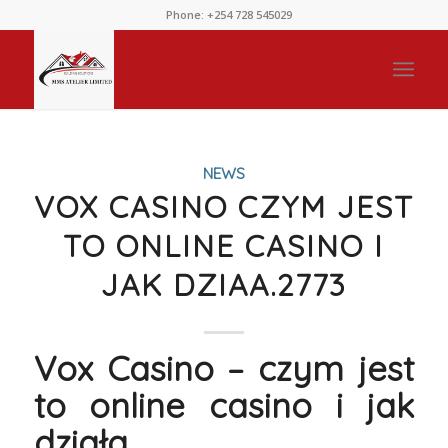
Phone: +254 728 545029
NEWS
VOX CASINO CZYM JEST
TO ONLINE CASINO I
JAK DZIAA.2773
Vox Casino – czym jest
to online casino i jak
działa