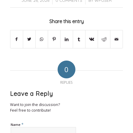
JUNE 26, 2026
0 COMMENTS
BY
WPUSER
Share this entry
0
REPLIES
Leave a Reply
Want to join the discussion?
Feel free to contribute!
*
Name