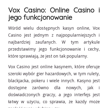
Vox Casino: Online Casino i
jego funkcjonowanie
Wśród wielu dostępnych kasyn online, Vox
Casino jest jednym z najpopularniejszych i
najbardziej zaufanych. W tym artykule
przedstawimy jego funkcjonowanie i cechy,
które sprawiają, że jest on tak popularny.
Vox Casino jest online kasynem, które oferuje
szeroki wybór gier hazardowych, w tym rulety,
blackjacka, pokeru i wiele innych. Kasyno jest
dostępne zarówno dla nowych, jak i
doświadczonych graczy, a jego interfejs jest
łatwy w użyciu, co sprawia, że każdy może