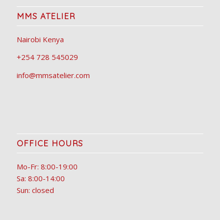
MMS ATELIER
Nairobi Kenya
+254 728 545029
info@mmsatelier.com
OFFICE HOURS
Mo-Fr: 8:00-19:00
Sa: 8:00-14:00
Sun: closed