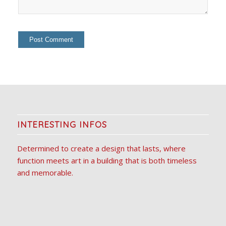
INTERESTING INFOS
Determined to create a design that lasts, where
function meets art in a building that is both timeless
and memorable.