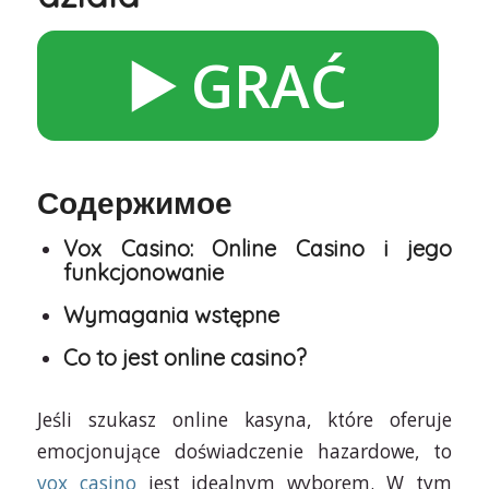
▶️ GRAĆ
Содержимое
Vox Casino: Online Casino i jego
funkcjonowanie
Wymagania wstępne
Co to jest online casino?
Jeśli szukasz online kasyna, które oferuje
emocjonujące doświadczenie hazardowe, to
vox casino
jest idealnym wyborem. W tym