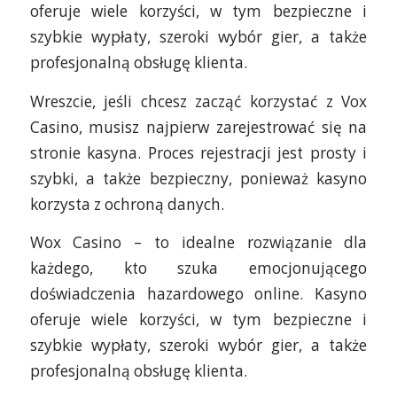
oferuje wiele korzyści, w tym bezpieczne i
szybkie wypłaty, szeroki wybór gier, a także
profesjonalną obsługę klienta.
Wreszcie, jeśli chcesz zacząć korzystać z Vox
Casino, musisz najpierw zarejestrować się na
stronie kasyna. Proces rejestracji jest prosty i
szybki, a także bezpieczny, ponieważ kasyno
korzysta z ochroną danych.
Wox Casino – to idealne rozwiązanie dla
każdego, kto szuka emocjonującego
doświadczenia hazardowego online. Kasyno
oferuje wiele korzyści, w tym bezpieczne i
szybkie wypłaty, szeroki wybór gier, a także
profesjonalną obsługę klienta.