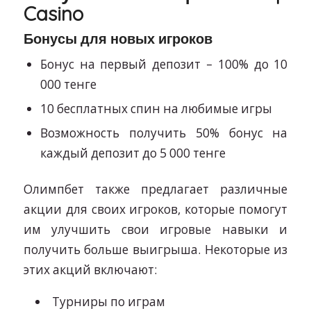
Casino
Бонусы для новых игроков
Бонус на первый депозит – 100% до 10
000 тенге
10 бесплатных спин на любимые игры
Возможность получить 50% бонус на
каждый депозит до 5 000 тенге
Олимпбет также предлагает различные
акции для своих игроков, которые помогут
им улучшить свои игровые навыки и
получить больше выигрыша. Некоторые из
этих акций включают:
Турниры по играм