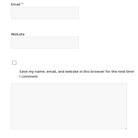
*
Email
Website
Save my name, email, and website in this browser for the next time
I comment.