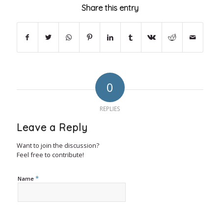
Share this entry
0
REPLIES
Leave a Reply
Want to join the discussion?
Feel free to contribute!
*
Name