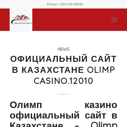
Phone: +254 728 545029
NEWS
ОФИЦИАЛЬНЫЙ САЙТ
В КАЗАХСТАНЕ OLIMP
CASINO.12010
Олимп казино
официальный сайт в
Казахстане – Olimp