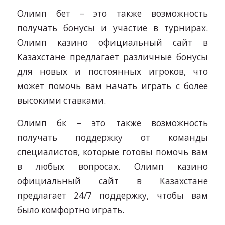
Олимп бет – это также возможность
получать бонусы и участие в турнирах.
Олимп казино официальный сайт в
Казахстане предлагает различные бонусы
для новых и постоянных игроков, что
может помочь вам начать играть с более
высокими ставками.
Олимп бк – это также возможность
получать поддержку от команды
специалистов, которые готовы помочь вам
в любых вопросах. Олимп казино
официальный сайт в Казахстане
предлагает 24/7 поддержку, чтобы вам
было комфортно играть.