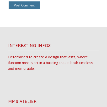
INTERESTING INFOS
Determined to create a design that lasts, where
function meets art in a building that is both timeless
and memorable.
MMS ATELIER