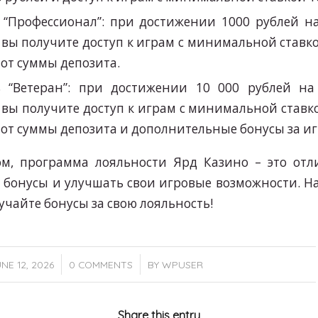
 “Профессионал”: при достижении 1000 рублей н
 вы получите доступ к играм с минимальной ставко
 от суммы депозита.
ь “Ветеран”: при достижении 10 000 рублей на
 вы получите доступ к играм с минимальной ставко
 от суммы депозита и дополнительные бонусы за иг
ом, программа лояльности Ярд Казино – это отл
 бонусы и улучшать свои игровые возможности. Н
учайте бонусы за свою лояльность!
/
/
NE 12, 2026
0 COMMENTS
BY
WPUSER
Share this entry