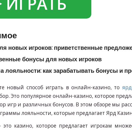
️ ИГРАТЬ
имое
ля новых игроков: приветственные предложе
венные бонусы для новых игроков
а лояльности: как зарабатывать бонусы и п
те новый способ играть в онлайн-казино, то
ярд
ор. Это популярное онлайн-казино, которое предл
р игр и различных бонусов. В этом обзоре мы ра
ограммы лояльности, которые предлагает Ярд Казин
 это казино, которое предлагает игрокам множе