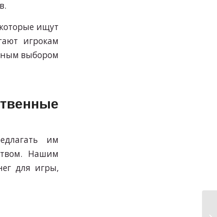
в.
 которые ищут
гают игрокам
ярным выбором
ственные
едлагать им
ством. Нашим
ег для игры,
Mo