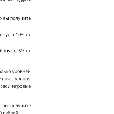
о вы получите
онус в 10% от
бонус в 5% от
олько уровней
иная с уровня
 свои игровые
о вы получите
0 рублей.