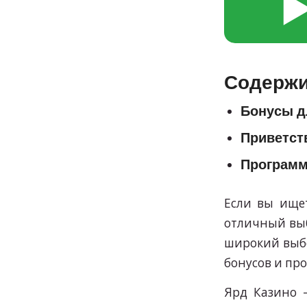
▶
Содерж
Бонусы д
Приветст
Программ
Если вы ище
отличный выб
широкий выбо
бонусов и пр
Ярд Казино –