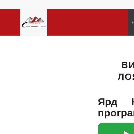
В
ЛО
Ярд 
програ