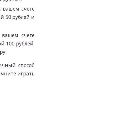
а вашем счете
й 50 рублей и
 вашем счете
й 100 рублей,
ру.
ичный способ
ачните играть