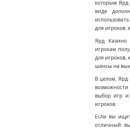
которым Ярд 
виде допол
использовать
для игроков, 
Ярд Казино 
игрокам полу
для игроков,
шансы на вы
В целом, Ярд
возможности
выбор игр и
игроков.
Если вы ищет
отличный вы