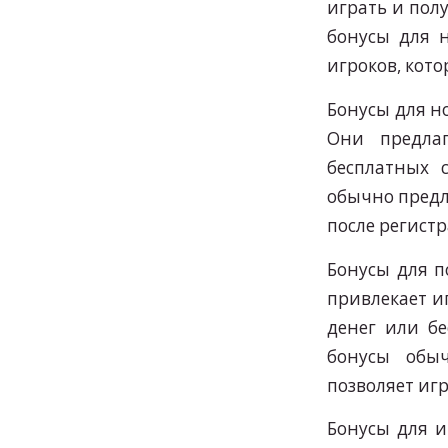
играть и пол
бонусы для 
игроков, кото
Бонусы для н
Они предла
бесплатных 
обычно предл
после регистр
Бонусы для п
привлекает и
денег или бе
бонусы обыч
позволяет иг
Бонусы для и