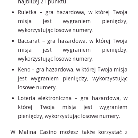
najbliżej 21 punktu.
Ruletka – gra hazardowa, w której Twoja
misja jest wygraniem pieniędzy,
wykorzystując losowe numery.
Baccarat – gra hazardowa, w której Twoja
misja jest wygraniem pieniędzy,
wykorzystując losowe numery.
Keno – gra hazardowa, w której Twoja misja
jest wygraniem pieniędzy, wykorzystując
losowe numery.
Loteria elektroniczna – gra hazardowa, w
której Twoja misja jest wygraniem
pieniędzy, wykorzystując losowe numery.
W Malina Casino możesz także korzystać z