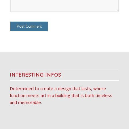
INTERESTING INFOS
Determined to create a design that lasts, where
function meets art in a building that is both timeless
and memorable.