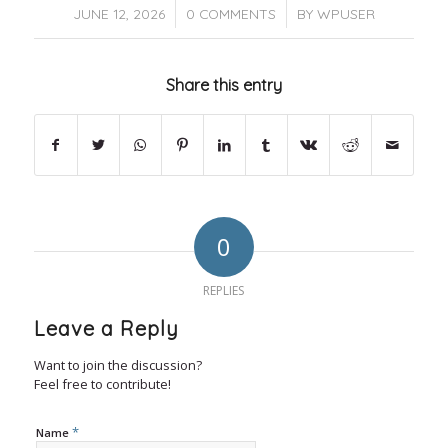
/
/
JUNE 12, 2026
0 COMMENTS
BY
WPUSER
Share this entry
0
REPLIES
Leave a Reply
Want to join the discussion?
Feel free to contribute!
*
Name