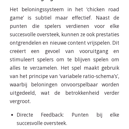
Het beloningssysteem in het ‘chicken road
game’ is subtiel maar effectief. Naast de
punten die spelers verdienen voor elke
succesvolle oversteek, kunnen ze ook prestaties
ontgrendelen en nieuwe content vrijspelen. Dit
creëert een gevoel van vooruitgang en
stimuleert spelers om te blijven spelen om
alles te verzamelen. Het spel maakt gebruik
van het principe van ‘variabele ratio-schema’s’,
waarbij beloningen onvoorspelbaar worden
uitgedeeld, wat de betrokkenheid verder
vergroot.
Directe Feedback: Punten bij elke
succesvolle oversteek.