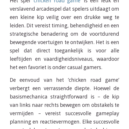
Het spel ‘
chicken road game
’ is een leuk en
verslavend arcadespel dat spelers uitdaagt om
een kleine kip veilig over een drukke weg te
leiden. Dit vereist timing, behendigheid en een
strategische benadering om de voortdurend
bewegende voertuigen te ontwijken. Het is een
spel dat direct toegankelijk is voor alle
leeftijden en vaardigheidsniveaus, waardoor
het een favoriet is onder casual gamers.
De eenvoud van het ‘chicken road game’
verbergt een verrassende diepte. Hoewel de
basismechanica straightforward is – de kip
van links naar rechts bewegen om obstakels te
vermijden – vereist succesvolle gameplay
planning en reactievermogen. Elke succesvolle