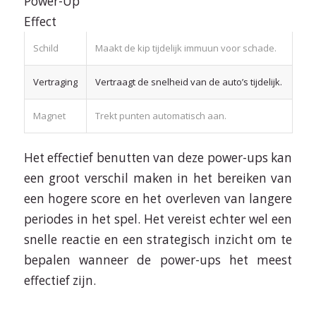
Power-Up
Effect
Schild
Maakt de kip tijdelijk immuun voor schade.
Vertraging
Vertraagt de snelheid van de auto’s tijdelijk.
Magnet
Trekt punten automatisch aan.
Het effectief benutten van deze power-ups kan
een groot verschil maken in het bereiken van
een hogere score en het overleven van langere
periodes in het spel. Het vereist echter wel een
snelle reactie en een strategisch inzicht om te
bepalen wanneer de power-ups het meest
effectief zijn.