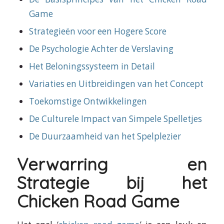
Game
Strategieën voor een Hogere Score
De Psychologie Achter de Verslaving
Het Beloningssysteem in Detail
Variaties en Uitbreidingen van het Concept
Toekomstige Ontwikkelingen
De Culturele Impact van Simpele Spelletjes
De Duurzaamheid van het Spelplezier
Verwarring en
Strategie bij het
Chicken Road Game