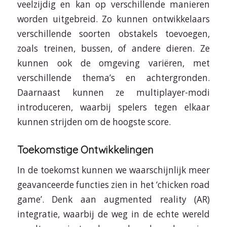
veelzijdig en kan op verschillende manieren
worden uitgebreid. Zo kunnen ontwikkelaars
verschillende soorten obstakels toevoegen,
zoals treinen, bussen, of andere dieren. Ze
kunnen ook de omgeving variëren, met
verschillende thema’s en achtergronden.
Daarnaast kunnen ze multiplayer-modi
introduceren, waarbij spelers tegen elkaar
kunnen strijden om de hoogste score.
Toekomstige Ontwikkelingen
In de toekomst kunnen we waarschijnlijk meer
geavanceerde functies zien in het ‘chicken road
game’. Denk aan augmented reality (AR)
integratie, waarbij de weg in de echte wereld