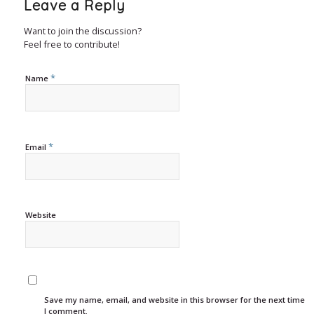
Leave a Reply
Want to join the discussion?
Feel free to contribute!
*
Name
*
Email
Website
Save my name, email, and website in this browser for the next time
I comment.