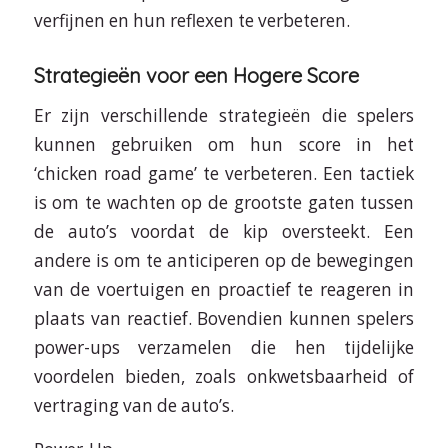
verfijnen en hun reflexen te verbeteren.
Strategieën voor een Hogere Score
Er zijn verschillende strategieën die spelers
kunnen gebruiken om hun score in het
‘chicken road game’ te verbeteren. Een tactiek
is om te wachten op de grootste gaten tussen
de auto’s voordat de kip oversteekt. Een
andere is om te anticiperen op de bewegingen
van de voertuigen en proactief te reageren in
plaats van reactief. Bovendien kunnen spelers
power-ups verzamelen die hen tijdelijke
voordelen bieden, zoals onkwetsbaarheid of
vertraging van de auto’s.