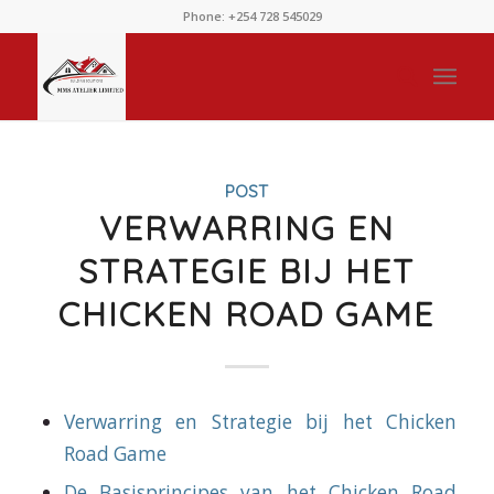
Phone: +254 728 545029
POST
VERWARRING EN
STRATEGIE BIJ HET
CHICKEN ROAD GAME
Verwarring en Strategie bij het Chicken
Road Game
De Basisprincipes van het Chicken Road