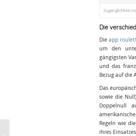
Zugänglichkeit vo
Die verschie
Die
app roulet
um den unter
gängigsten Var
und das franz
Bezug auf die 
Das europäisch
sowie die Null
Doppelnull a
amerikanischen
Regeln wie die
ihres Einsatze
Verwarring en Strategie bij het