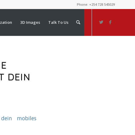
Phone: +254 728 545029
ization
3D Images
Talk To Us
IE
T DEIN
 dein mobiles