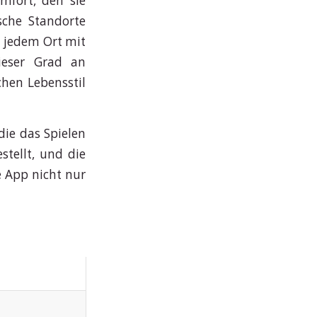
omfort, den sie
sche Standorte
 jedem Ort mit
ieser Grad an
chen Lebensstil
die das Spielen
stellt, und die
e App nicht nur