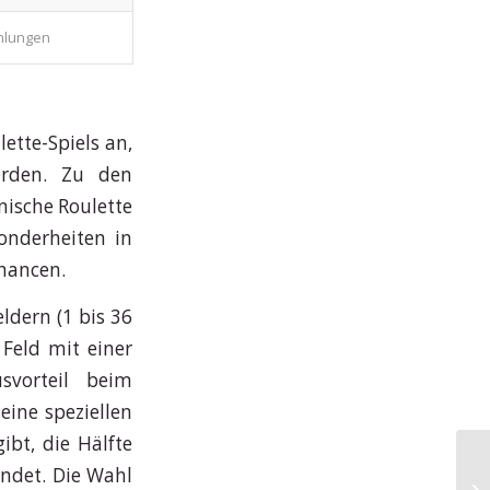
ahlungen
ette-Spiels an,
erden. Zu den
nische Roulette
onderheiten in
chancen.
ldern (1 bis 36
 Feld mit einer
svorteil beim
eine speziellen
ibt, die Hälfte
andet. Die Wahl
Μέ