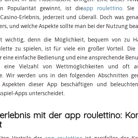
 Popularität gewinnt, ist die
app roulettino
. Sie
Casino-Erlebnis, jederzeit und überall. Doch was ge
rs, und welche Aspekte sollte man bei der Nutzung be
st wichtig, denn die Möglichkeit, bequem von zu 
ette zu spielen, ist für viele ein großer Vorteil. Die
ur eine einfache Bedienung und eine ansprechende Benu
 eine Vielzahl von Wettmöglichkeiten und oft au
e. Wir werden uns in den folgenden Abschnitten ge
n Aspekten dieser App beschäftigen und beleuchten
spiel-Apps unterscheidet.
erlebnis mit der app roulettino: K
t