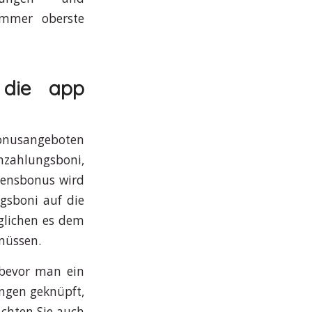
 immer oberste
 die app
Bonusangeboten
nzahlungsboni,
mensbonus wird
gsboni auf die
öglichen es dem
 müssen.
 bevor man ein
ngen geknüpft,
Achten Sie auch