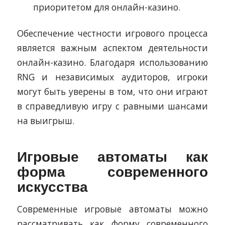
приоритетом для онлайн-казино.
Обеспечение честности игрового процесса
является важным аспектом деятельности
онлайн-казино. Благодаря использованию
RNG и независимых аудиторов, игроки
могут быть уверены в том, что они играют
в справедливую игру с равными шансами
на выигрыш.
Игровые автоматы как
форма современного
искусства
Современные игровые автоматы можно
рассматривать как форму современного