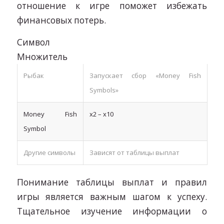
отношение к игре поможет избежать
финансовых потерь.
Символ
Множитель
Рыбак
Запускает сбор «Money Fish
Symbols»
Money Fish
x2 – x10
Symbol
Другие символы
Зависят от таблицы выплат
Понимание таблицы выплат и правил
игры является важным шагом к успеху.
Тщательное изучение информации о