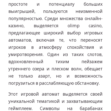
простоте и потенциалу больших
выигрышей, пользуются неизменной
популярностью. Среди множества онлайн-
казино, выделяется olimp casino,
предлагающее широкий выбор игровых
автоматов, включая те, что переносят
игроков в атмосферу спокойствия и
умиротворения. Один из таких слотов,
вдохновленный тихим пейзажем
утреннего озера и плеском волн, обещает
не только азарт, но и возможность
погрузиться в расслабляющую обстановку.
Этот игровой автомат выделяется своей
уникальной тематикой и захватывающим
геймплеем. Символы на барабанах