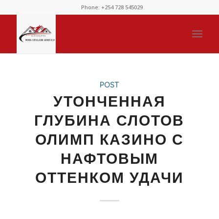
Phone: +254 728 545029
POST
УТОНЧЕННАЯ
ГЛУБИНА СЛОТОВ
ОЛИМП КАЗИНО С
НАФТОВЫМ
ОТТЕНКОМ УДАЧИ