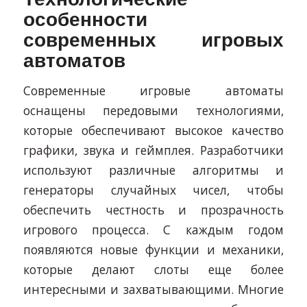
особенности
современных игровых
автоматов
Современные игровые автоматы
оснащены передовыми технологиями,
которые обеспечивают высокое качество
графики, звука и геймплея. Разработчики
используют различные алгоритмы и
генераторы случайных чисел, чтобы
обеспечить честность и прозрачность
игрового процесса. С каждым годом
появляются новые функции и механики,
которые делают слоты еще более
интересными и захватывающими. Многие