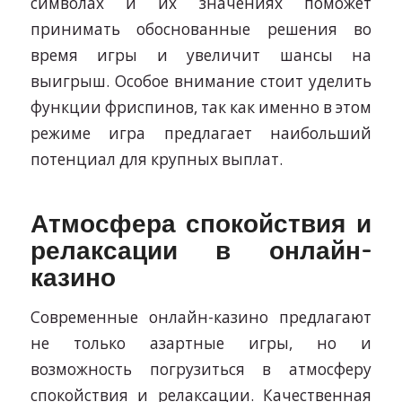
символах и их значениях поможет
принимать обоснованные решения во
время игры и увеличит шансы на
выигрыш. Особое внимание стоит уделить
функции фриспинов, так как именно в этом
режиме игра предлагает наибольший
потенциал для крупных выплат.
Атмосфера спокойствия и
релаксации в онлайн-
казино
Современные онлайн-казино предлагают
не только азартные игры, но и
возможность погрузиться в атмосферу
спокойствия и релаксации. Качественная