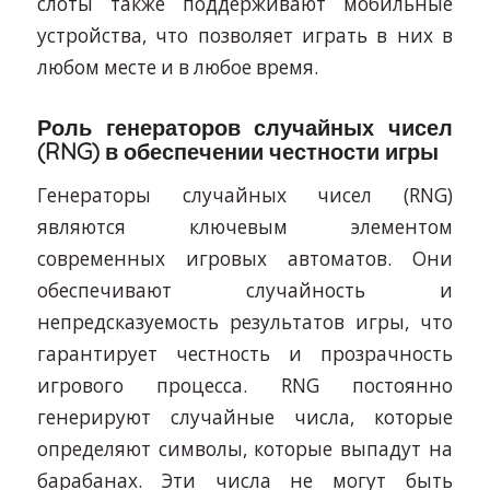
слоты также поддерживают мобильные
устройства, что позволяет играть в них в
любом месте и в любое время.
Роль генераторов случайных чисел
(RNG) в обеспечении честности игры
Генераторы случайных чисел (RNG)
являются ключевым элементом
современных игровых автоматов. Они
обеспечивают случайность и
непредсказуемость результатов игры, что
гарантирует честность и прозрачность
игрового процесса. RNG постоянно
генерируют случайные числа, которые
определяют символы, которые выпадут на
барабанах. Эти числа не могут быть