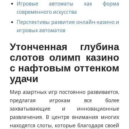
Игровые автоматы как форма
современного искусства
Перспективы развития онлайн-казино и
игровых автоматов
Утонченная глубина
слотов олимп казино
с нафтовым оттенком
удачи
Мир азартных игр постоянно развивается,
предлагая игрокам все более
захватывающие и инновационные
развлечения. В центре внимания многих
находятся слоты, которые благодаря своей