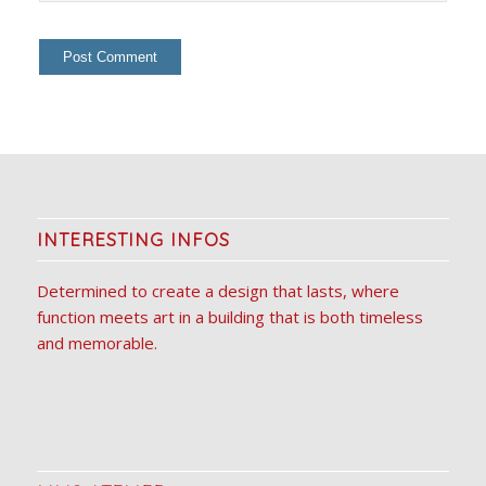
INTERESTING INFOS
Determined to create a design that lasts, where
function meets art in a building that is both timeless
and memorable.