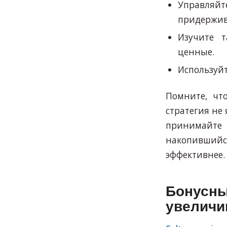
Управля
придержива
Изучите т
ценные.
Используйт
Помните, ч
стратегия не
принимайте 
накопившийся
эффективнее.
Бонусны
увеличи