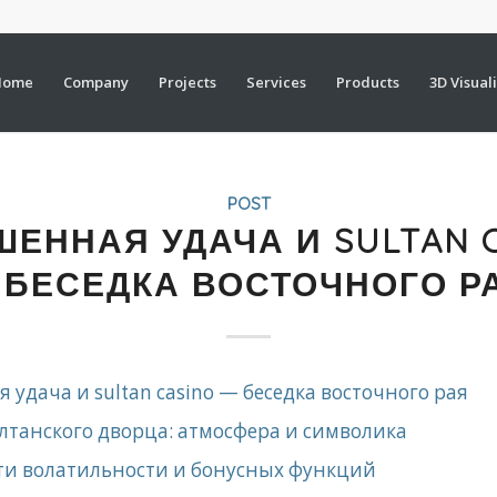
Home
Company
Projects
Services
Products
3D Visual
POST
ЕННАЯ УДАЧА И SULTAN 
 БЕСЕДКА ВОСТОЧНОГО Р
 удача и sultan casino — беседка восточного рая
лтанского дворца: атмосфера и символика
ти волатильности и бонусных функций