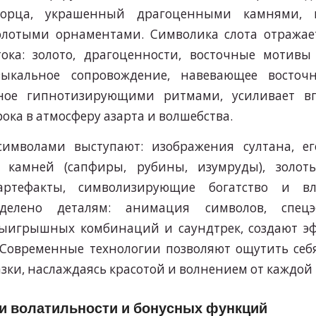
ворца, украшенный драгоценными камнями, 
олотыми орнаментами. Символика слота отражает
тока: золото, драгоценности, восточные мотивы
зыкальное сопровождение, навевающее восточ
ное гипнотизирующими ритмами, усиливает в
ока в атмосферу азарта и волшебства.
имволами выступают: изображения султана, е
 камней (сапфиры, рубины, изумруды), золо
ртефакты, символизирующие богатство и вл
делено деталям: анимация символов, спец
ыигрышных комбинаций и саундтрек, создают эф
 Современные технологии позволяют ощутить себ
азки, наслаждаясь красотой и волнением от каждой
и волатильности и бонусных функций