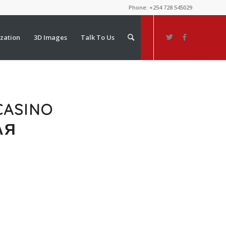
Phone: +254 728 545029
ization
3D Images
Talk To Us
CASINO
АЯ