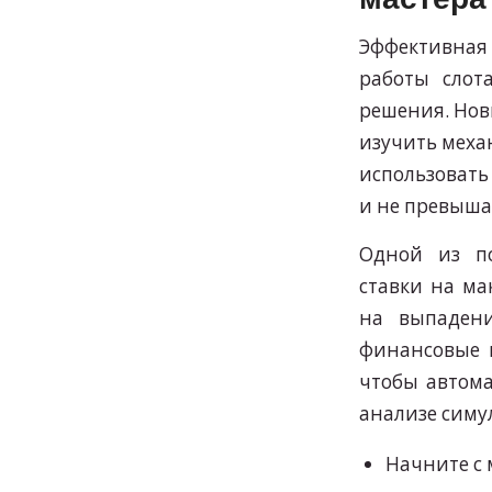
Эффективная
работы слот
решения. Нов
изучить меха
использовать
и не превыша
Одной из по
ставки на ма
на выпаден
финансовые п
чтобы автома
анализе симу
Начните с 