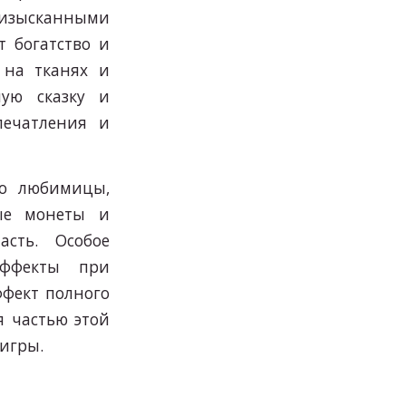
изысканными
 богатство и
 на тканях и
ную сказку и
печатления и
го любимицы,
тые монеты и
асть. Особое
эффекты при
фект полного
я частью этой
 игры.