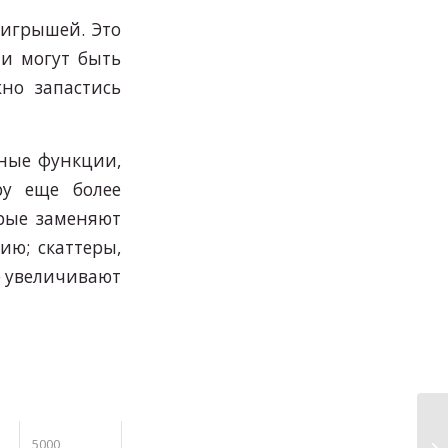
ыигрышей. Это
ши могут быть
но запастись
сные функции,
у еще более
орые заменяют
ю; скаттеры,
е увеличивают
В
5000