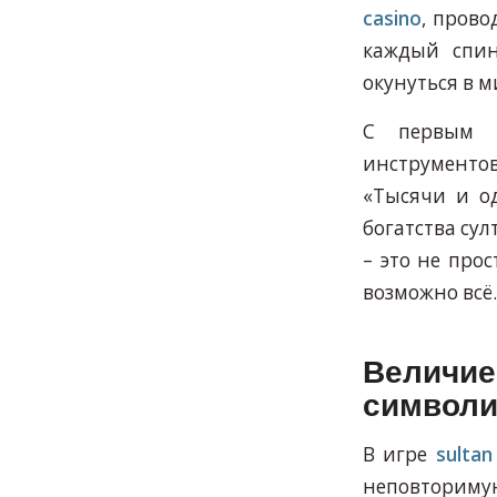
casino
, прово
каждый спин
окунуться в м
С первым в
инструментов
«Тысячи и од
богатства су
– это не про
возможно всё.
Величи
символи
В игре
sultan
неповторимую