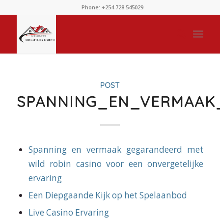
Phone: +254 728 545029
POST
SPANNING_EN_VERMAAK
Spanning en vermaak gegarandeerd met
wild robin casino voor een onvergetelijke
ervaring
Een Diepgaande Kijk op het Spelaanbod
Live Casino Ervaring