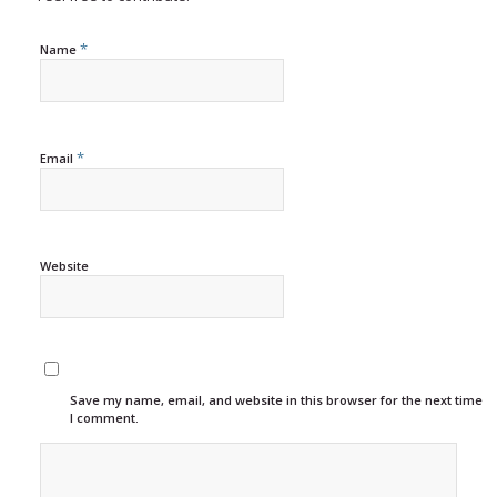
*
Name
*
Email
Website
Save my name, email, and website in this browser for the next time
I comment.