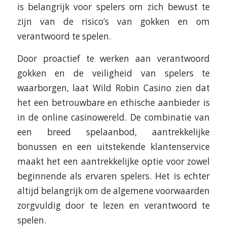
is belangrijk voor spelers om zich bewust te
zijn van de risico’s van gokken en om
verantwoord te spelen.
Door proactief te werken aan verantwoord
gokken en de veiligheid van spelers te
waarborgen, laat Wild Robin Casino zien dat
het een betrouwbare en ethische aanbieder is
in de online casinowereld. De combinatie van
een breed spelaanbod, aantrekkelijke
bonussen en een uitstekende klantenservice
maakt het een aantrekkelijke optie voor zowel
beginnende als ervaren spelers. Het is echter
altijd belangrijk om de algemene voorwaarden
zorgvuldig door te lezen en verantwoord te
spelen.