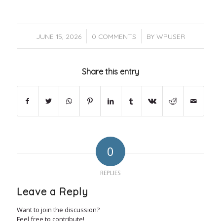
/
/
JUNE 15, 2026
0 COMMENTS
BY
WPUSER
Share this entry
0
REPLIES
Leave a Reply
Want to join the discussion?
Feel free to contribute!