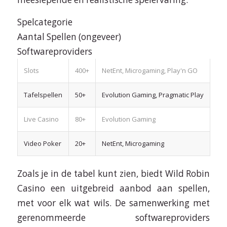
Spelcategorie
Aantal Spellen (ongeveer)
Softwareproviders
Slots
400+
NetEnt, Microgaming, Play'n GO
Tafelspellen
50+
Evolution Gaming, Pragmatic Play
Live Casino
80+
Evolution Gaming
Video Poker
20+
NetEnt, Microgaming
Zoals je in de tabel kunt zien, biedt Wild Robin
Casino een uitgebreid aanbod aan spellen,
met voor elk wat wils. De samenwerking met
gerenommeerde softwareproviders