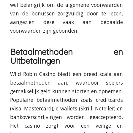
wel belangrijk om de algemene voorwaarden
van de bonussen zorgvuldig door te lezen,
aangezien deze vaak aan bepaalde
voorwaarden zijn gebonden.
Betaalmethoden en
Uitbetalingen
Wild Robin Casino biedt een breed scala aan
betaalmethoden aan, waardoor spelers
gemakkelijk geld kunnen storten en opnemen.
Populaire betaalmethoden zoals creditcards
(Visa, Mastercard), e-wallets (Skrill, Neteller) en
bankoverschrijvingen worden geaccepteerd.
Het casino zorgt voor een veilige en