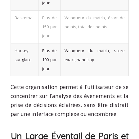
jour
Basketball
Plus de
Vainqueur du match, écart de
150 par
points, total des points
jour
Hockey
Plus de
Vainqueur du match, score
sur glace
100 par
exact, handicap
jour
Cette organisation permet à l’utilisateur de se
concentrer sur l’analyse des événements et la
prise de décisions éclairées, sans être distrait
par une interface complexe ou encombrée.
Un Large Éventail de Paris et