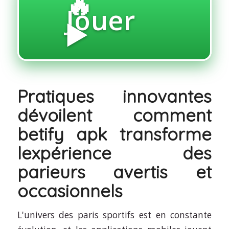
🔥
Jouer
▶️
Pratiques innovantes
dévoilent comment
betify apk transforme
lexpérience des
parieurs avertis et
occasionnels
L'univers des paris sportifs est en constante