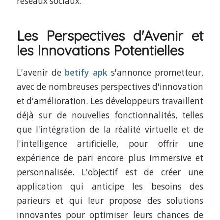
réseaux sociaux.
Les Perspectives d'Avenir et
les Innovations Potentielles
L'avenir de
betify apk
s'annonce prometteur,
avec de nombreuses perspectives d'innovation
et d'amélioration. Les développeurs travaillent
déjà sur de nouvelles fonctionnalités, telles
que l'intégration de la réalité virtuelle et de
l'intelligence artificielle, pour offrir une
expérience de pari encore plus immersive et
personnalisée. L'objectif est de créer une
application qui anticipe les besoins des
parieurs et qui leur propose des solutions
innovantes pour optimiser leurs chances de