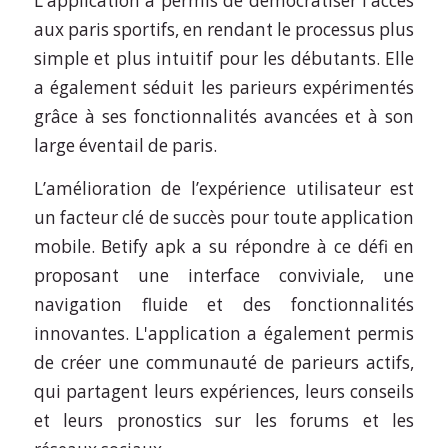
L'application a permis de démocratiser l'accès
aux paris sportifs, en rendant le processus plus
simple et plus intuitif pour les débutants. Elle
a également séduit les parieurs expérimentés
grâce à ses fonctionnalités avancées et à son
large éventail de paris.
L’amélioration de l’expérience utilisateur est
un facteur clé de succès pour toute application
mobile. Betify apk a su répondre à ce défi en
proposant une interface conviviale, une
navigation fluide et des fonctionnalités
innovantes. L'application a également permis
de créer une communauté de parieurs actifs,
qui partagent leurs expériences, leurs conseils
et leurs pronostics sur les forums et les