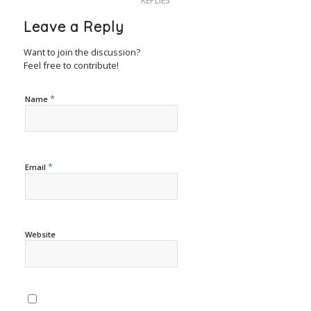
REPLIES
Leave a Reply
Want to join the discussion?
Feel free to contribute!
*
Name
*
Email
Website