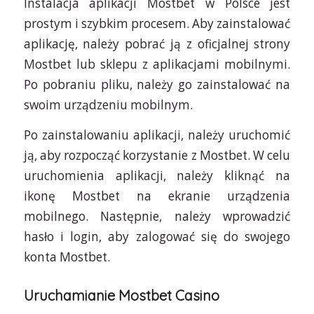
Instalacja aplikacji Mostbet w Polsce jest
prostym i szybkim procesem. Aby zainstalować
aplikację, należy pobrać ją z oficjalnej strony
Mostbet lub sklepu z aplikacjami mobilnymi.
Po pobraniu pliku, należy go zainstalować na
swoim urządzeniu mobilnym.
Po zainstalowaniu aplikacji, należy uruchomić
ją, aby rozpocząć korzystanie z Mostbet. W celu
uruchomienia aplikacji, należy kliknąć na
ikonę Mostbet na ekranie urządzenia
mobilnego. Następnie, należy wprowadzić
hasło i login, aby zalogować się do swojego
konta Mostbet.
Uruchamianie Mostbet Casino