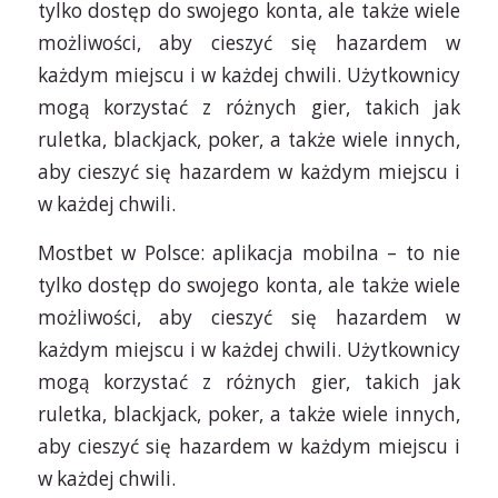
tylko dostęp do swojego konta, ale także wiele
możliwości, aby cieszyć się hazardem w
każdym miejscu i w każdej chwili. Użytkownicy
mogą korzystać z różnych gier, takich jak
ruletka, blackjack, poker, a także wiele innych,
aby cieszyć się hazardem w każdym miejscu i
w każdej chwili.
Mostbet w Polsce: aplikacja mobilna – to nie
tylko dostęp do swojego konta, ale także wiele
możliwości, aby cieszyć się hazardem w
każdym miejscu i w każdej chwili. Użytkownicy
mogą korzystać z różnych gier, takich jak
ruletka, blackjack, poker, a także wiele innych,
aby cieszyć się hazardem w każdym miejscu i
w każdej chwili.