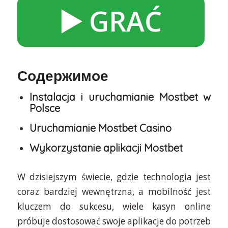
▶️ GRAĆ
Содержимое
Instalacja i uruchamianie Mostbet w
Polsce
Uruchamianie Mostbet Casino
Wykorzystanie aplikacji Mostbet
W dzisiejszym świecie, gdzie technologia jest
coraz bardziej wewnętrzna, a mobilność jest
kluczem do sukcesu, wiele kasyn online
próbuje dostosować swoje aplikacje do potrzeb