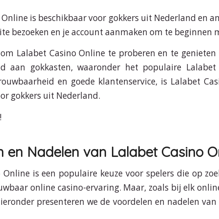
 Online is beschikbaar voor gokkers uit Nederland en an
ite bezoeken en je account aanmaken om te beginnen 
 om Lalabet Casino Online te proberen en te genieten
id aan gokkasten, waaronder het populaire Lalabet
trouwbaarheid en goede klantenservice, is Lalabet Ca
or gokkers uit Nederland.
!
n en Nadelen van Lalabet Casino O
 Online is een populaire keuze voor spelers die op zoe
uwbaar online casino-ervaring. Maar, zoals bij elk online
ieronder presenteren we de voordelen en nadelen van