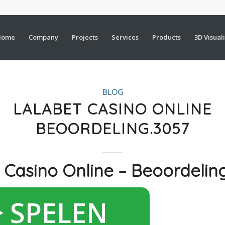
Home
Company
Projects
Services
Products
3D Visual
BLOG
LALABET CASINO ONLINE
BEOORDELING.3057
 Casino Online – Beoordelin
️ SPELEN