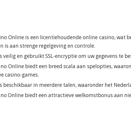
ino Online is een licentiehoudende online casino, wat b
 is aan strenge regelgeving en controle.
is veilig en gebruikt SSL-encryptie om uw gegevens te b
ino Online biedt een breed scala aan spelopties, waarond
ve casino-games.
is beschikbaar in meerdere talen, waaronder het Nederl
ino Online biedt een attractieve welkomstbonus aan nie