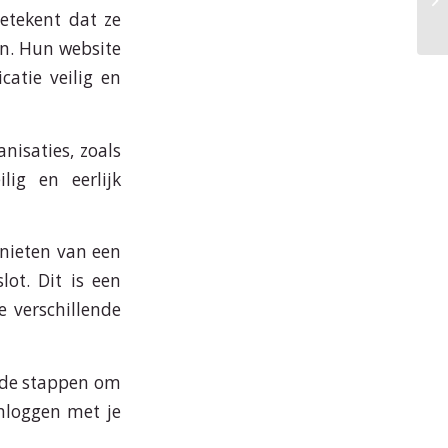
ca
betekent dat ze
en. Hun website
catie veilig en
nisaties, zoals
ig en eerlijk
enieten van een
ot. Dit is een
 verschillende
e de stappen om
inloggen met je