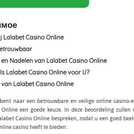
имое
j Lalabet Casino Online
 betrouwbaar
 en Nadelen van Lalabet Casino Online
 Is Lalabet Casino Online voor U?
 van Lalabet Casino Online
bent naar een betrouwbare en veilige online casino-e
Online een goede keuze. In deze beoordeling zullen 
alabet Casino Online bespreken, zodat u een goed bee
line casino heeft te bieden.