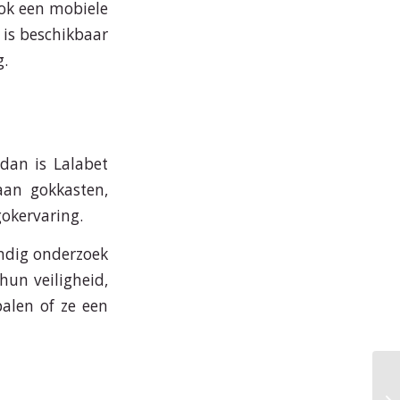
ook een mobiele
 is beschikbaar
g.
 dan is Lalabet
aan gokkasten,
gokervaring.
ondig onderzoek
hun veiligheid,
alen of ze een
Az