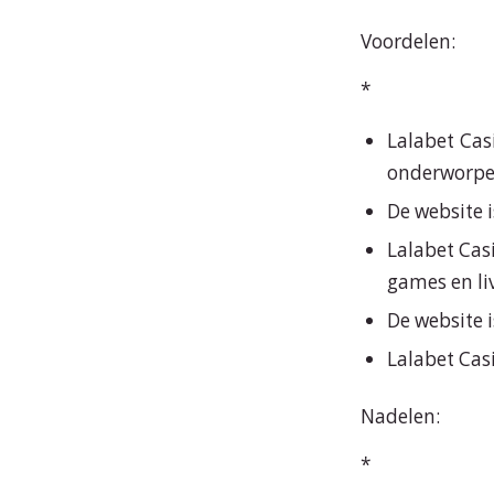
Voordelen:
*
Lalabet Cas
onderworpen
De website 
Lalabet Cas
games en li
De website 
Lalabet Cas
Nadelen:
*