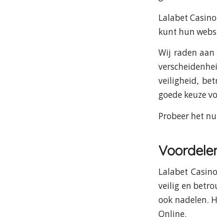
Lalabet Casino
kunt hun webs
Wij raden aan
verscheidenhe
veiligheid, be
goede keuze vo
Probeer het nu
Voordele
Lalabet Casino
veilig en betro
ook nadelen. H
Online.