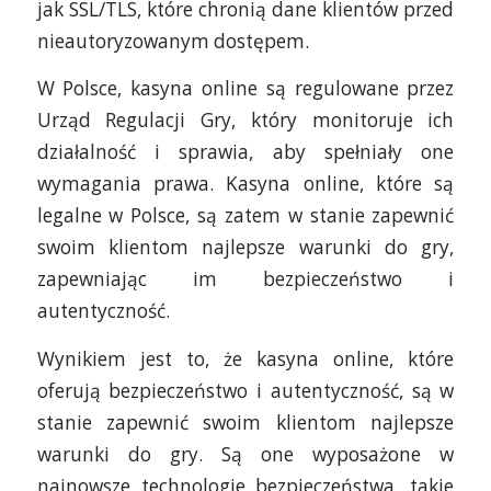
jak SSL/TLS, które chronią dane klientów przed
nieautoryzowanym dostępem.
W Polsce, kasyna online są regulowane przez
Urząd Regulacji Gry, który monitoruje ich
działalność i sprawia, aby spełniały one
wymagania prawa. Kasyna online, które są
legalne w Polsce, są zatem w stanie zapewnić
swoim klientom najlepsze warunki do gry,
zapewniając im bezpieczeństwo i
autentyczność.
Wynikiem jest to, że kasyna online, które
oferują bezpieczeństwo i autentyczność, są w
stanie zapewnić swoim klientom najlepsze
warunki do gry. Są one wyposażone w
najnowsze technologie bezpieczeństwa, takie