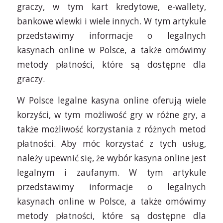
graczy, w tym kart kredytowe, e-wallety,
bankowe wlewki i wiele innych. W tym artykule
przedstawimy informacje o legalnych
kasynach online w Polsce, a także omówimy
metody płatności, które są dostępne dla
graczy.
W Polsce legalne kasyna online oferują wiele
korzyści, w tym możliwość gry w różne gry, a
także możliwość korzystania z różnych metod
płatności. Aby móc korzystać z tych usług,
należy upewnić się, że wybór kasyna online jest
legalnym i zaufanym. W tym artykule
przedstawimy informacje o legalnych
kasynach online w Polsce, a także omówimy
metody płatności, które są dostępne dla