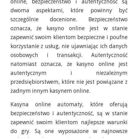
online, bezpieczeństwo i autentyczność są
dwoma aspektami, które powinny być
szczególnie docenione. Bezpieczeństwo
oznacza, że kasyno online jest w stanie
zapewnić swoim klientom bezpieczne i poufne
korzystanie z usług, nie ujawniając ich danych
osobowych i transakcji. Autentyczność
natomiast oznacza, że kasyno online jest
autentycznym i niezależnym
przedsiębiorstwem, które nie jest powiązane z
żadnym innym kasynem online.
Kasyna online automaty, które oferują
bezpieczeństwo i autentyczność, są w stanie
zapewnić swoim klientom najlepsze warunki
do gry. Są one wyposażone w najnowsze