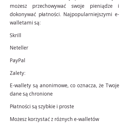
możesz przechowywać swoje pieniądze i
dokonywać płatności. Najpopularniejszymi e-
walletami są:
Skrill
Neteller
PayPal
Zalety:
E-wallety są anonimowe, co oznacza, że Twoje
dane są chronione
Płatności są szybkie i proste
Możesz korzystać z różnych e-walletów