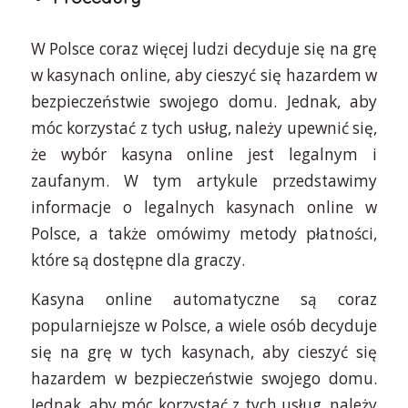
W Polsce coraz więcej ludzi decyduje się na grę
w kasynach online, aby cieszyć się hazardem w
bezpieczeństwie swojego domu. Jednak, aby
móc korzystać z tych usług, należy upewnić się,
że wybór kasyna online jest legalnym i
zaufanym. W tym artykule przedstawimy
informacje o legalnych kasynach online w
Polsce, a także omówimy metody płatności,
które są dostępne dla graczy.
Kasyna online automatyczne są coraz
popularniejsze w Polsce, a wiele osób decyduje
się na grę w tych kasynach, aby cieszyć się
hazardem w bezpieczeństwie swojego domu.
Jednak, aby móc korzystać z tych usług, należy