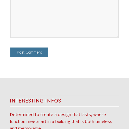
INTERESTING INFOS
Determined to create a design that lasts, where
function meets art in a building that is both timeless
and memorable.