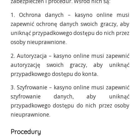
zabezpieczeń i procedur. Wśród nich są:
1. Ochrona danych – kasyno online musi
zapewnić ochronę danych swoich graczy, aby
uniknąć przypadkowego dostępu do nich przez
osoby nieuprawnione.
2. Autoryzacja – kasyno online musi zapewnić
autoryzację swoich graczy, aby uniknąć
przypadkowego dostępu do konta.
3. Szyfrowanie – kasyno online musi zapewnić
szyfrowanie danych, aby uniknąć
przypadkowego dostępu do nich przez osoby
nieuprawnione.
Procedury