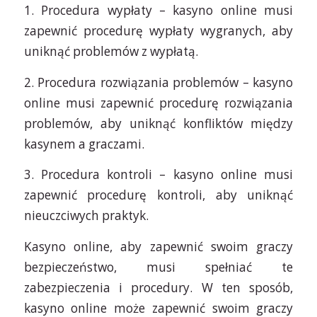
1. Procedura wypłaty – kasyno online musi
zapewnić procedurę wypłaty wygranych, aby
uniknąć problemów z wypłatą.
2. Procedura rozwiązania problemów – kasyno
online musi zapewnić procedurę rozwiązania
problemów, aby uniknąć konfliktów między
kasynem a graczami.
3. Procedura kontroli – kasyno online musi
zapewnić procedurę kontroli, aby uniknąć
nieuczciwych praktyk.
Kasyno online, aby zapewnić swoim graczy
bezpieczeństwo, musi spełniać te
zabezpieczenia i procedury. W ten sposób,
kasyno online może zapewnić swoim graczy