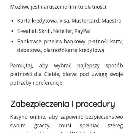
Możliwe jest naruszenie limitu płatności
Karta kredytowa: Visa, Mastercard, Maestro
E-wallet: Skrill, Neteller, PayPal
Bankowce: przelew bankowy, płatność kartą
debetową, płatność kartą kredytową
Pamiętaj, aby wybrać najlepszy sposób
płatności dla Ciebie, biorąc pod uwagę swoje
potrzeby i preferencje.
Zabezpieczenia i procedury
Kasyno online, aby zapewnić bezpieczeństwo
swoim graczy, musi spełniać szereg