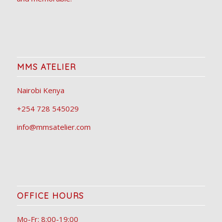
MMS ATELIER
Nairobi Kenya
+254 728 545029
info@mmsatelier.com
OFFICE HOURS
Mo-Fr: 8:00-19:00