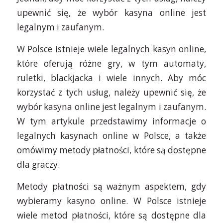
upewnić się, że wybór kasyna online jest
legalnym i zaufanym.
W Polsce istnieje wiele legalnych kasyn online,
które oferują różne gry, w tym automaty,
ruletki, blackjacka i wiele innych. Aby móc
korzystać z tych usług, należy upewnić się, że
wybór kasyna online jest legalnym i zaufanym.
W tym artykule przedstawimy informacje o
legalnych kasynach online w Polsce, a także
omówimy metody płatności, które są dostępne
dla graczy.
Metody płatności są ważnym aspektem, gdy
wybieramy kasyno online. W Polsce istnieje
wiele metod płatności, które są dostępne dla