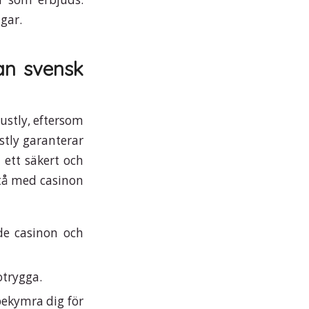
gar.
tan svensk
rustly, eftersom
stly garanterar
å ett säkert och
stå med casinon
de casinon och
otrygga.
bekymra dig för