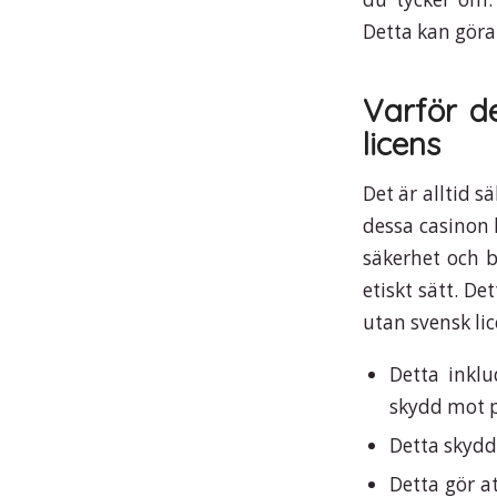
Detta kan göra 
Varför de
licens
Det är alltid s
dessa casinon 
säkerhet och be
etiskt sätt. D
utan svensk lic
Detta inkl
skydd mot 
Detta skydd
Detta gör a