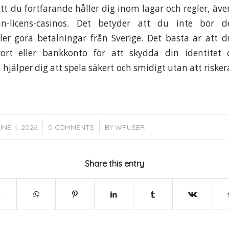
 att du fortfarande håller dig inom lagar och regler, äv
an-licens-casinos. Det betyder att du inte bör d
ler göra betalningar från Sverige. Det bästa är att
ort eller bankkonto för att skydda din identitet o
a hjälper dig att spela säkert och smidigt utan att risk
/
/
UNE 4, 2026
0 COMMENTS
BY
WPUSER
Share this entry