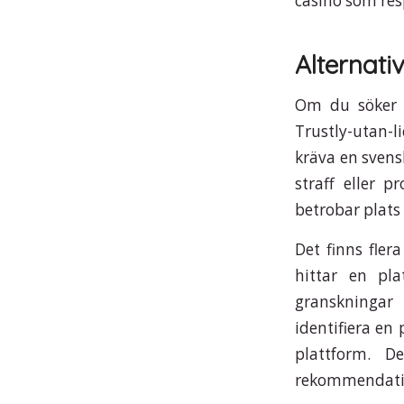
casino som res
Alternativ
Om du söker ca
Trustly-utan-l
kräva en svensk
straff eller 
betrobar plats
Det finns fler
hittar en pl
granskningar 
identifiera en
plattform. D
rekommendatio