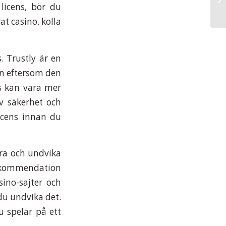
licens, bör du
for
at casino, kolla
. Trustly är en
n eftersom den
ns kan vara mer
v säkerhet och
licens innan du
era och undvika
 rekommendation
sino-sajter och
du undvika det.
du spelar på ett