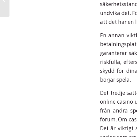
säkerhetsstan
undvika det. Fö
att det har en 
En annan vikti
betalningspla
garanterar säk
riskfulla, ef
skydd för dina
börjar spela.
Det tredje sät
online casino 
från andra spe
forum. Om casi
Det är viktigt 