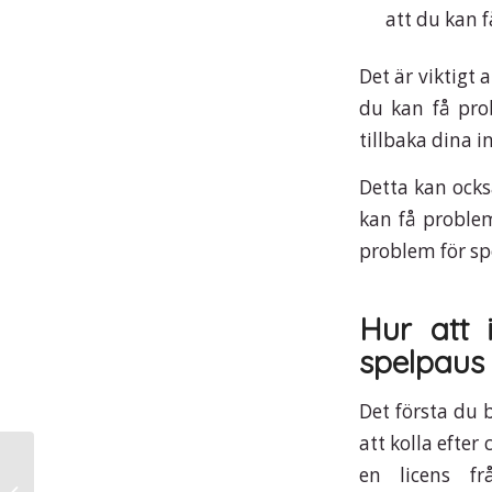
att du kan 
Det är viktigt 
du kan få prob
tillbaka dina 
Detta kan ocks
kan få problem
problem för spe
Hur att 
spelpaus
Det första du 
att kolla efter
en licens fr
legalne kasyno online 366