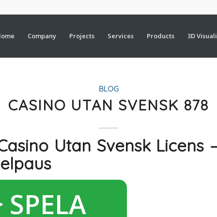
Home
Company
Projects
Services
Products
3D Visual
BLOG
CASINO UTAN SVENSK 878
Casino Utan Svensk Licens 
pelpaus
️ SPELA