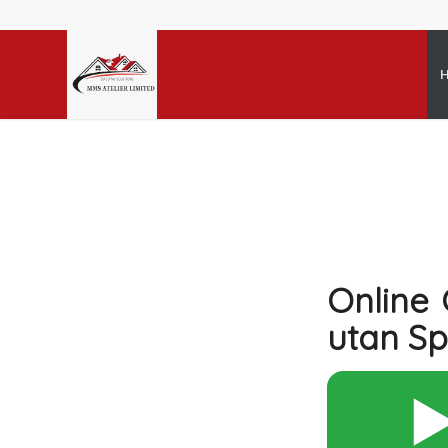
Online 
utan S
▶