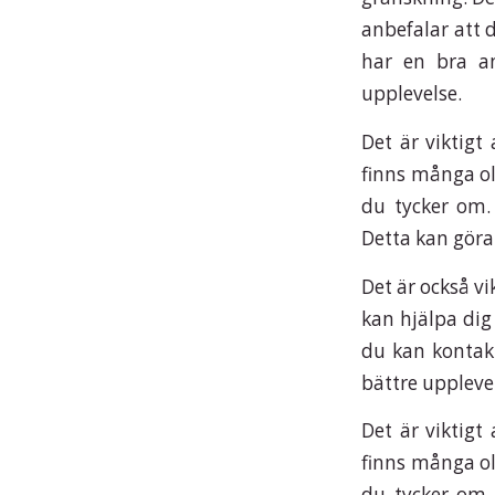
anbefalar att 
har en bra an
upplevelse.
Det är viktigt
finns många oli
du tycker om.
Detta kan göra 
Det är också vi
kan hjälpa dig
du kan kontakt
bättre uppleve
Det är viktigt
finns många oli
du tycker om.