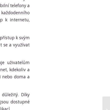
ilní telefony a
ho každodenního
p k internetu,
 přístup k svým
t se a využívat
uje uživatelům
net, kdekoliv a
áci nebo doma a
důležitý. Díky
 jsou dostupné
NV
ikací.