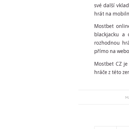
své další vkla
hrát na mobiln
Mostbet online
blackjacku a 
rozhodnou hrá
přímo na webo
Mostbet CZ je 
hráče z této z
M