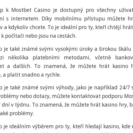
up k Mostbet Casino je dostupný pro všechny uživate
ení s internetem. Díky mobilnímu přístupu můžete h
v a kdykoliv chcete. To je ideální pro ty, kteří chtějí hrát
k počítači nebo jsou na cestách.
 je také známé svými vysokými úroky a širokou škálu
zi několika platebními metodami, včetně bankov
ret a dalších. To znamená, že můžete hrát kasino h
, a platit snadno a rychle.
 je také známé svými výhody, jako je například 24/7
roblémy nebo dotazy, můžete kontaktovat podporu Mos
 dní v týdnu. To znamená, že můžete hrát kasino hry, be
jaké problémy.
 je ideálním výběrem pro ty, kteří hledají kasino, kd