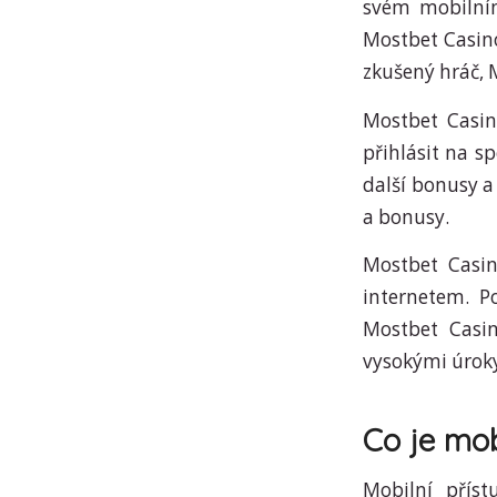
svém mobilním
Mostbet Casino
zkušený hráč, 
Mostbet Casin
přihlásit na sp
další bonusy a
a bonusy.
Mostbet Casin
internetem. P
Mostbet Casi
vysokými úroky
Co je mob
Mobilní příst