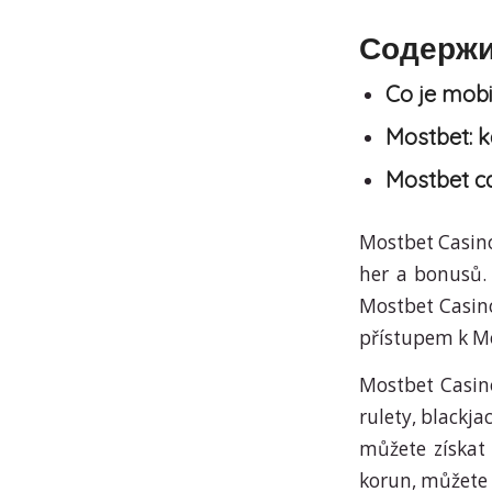
Содерж
Co je mobi
Mostbet: 
Mostbet c
Mostbet Casino
her a bonusů.
Mostbet Casin
přístupem k Mo
Mostbet Casino
rulety, blackj
můžete získat
korun, můžete 