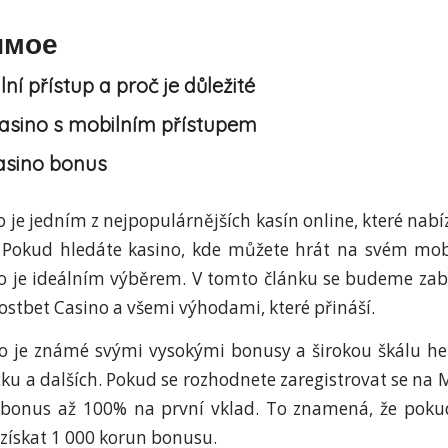
имое
lní přístup a proč je důležité
kasino s mobilním přístupem
asino bonus
 je jedním z nejpopulárnějších kasín online, které nabíz
 Pokud hledáte kasino, kde můžete hrát na svém mobi
o je ideálním výběrem. V tomto článku se budeme za
stbet Casino a všemi výhodami, které přináší.
 je známé svými vysokými bonusy a širokou škálu her
acku a dalších. Pokud se rozhodnete zaregistrovat se na 
 bonus až 100% na první vklad. To znamená, že pokud
získat 1 000 korun bonusu.