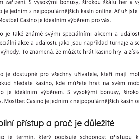
 zařízení. S vysokými bonusy, širokou škálu her a v
 je jedním z nejpopulárnějších kasín online. Ať už jste 
Mostbet Casino je ideálním výběrem pro vás.
o je také známé svými speciálními akcemi a událos
eciální akce a události, jako jsou například turnaje a s
 výhody. To znamená, že můžete hrát kasino hry, a získ
o je dostupné pro všechny uživatele, kteří mají mobi
okud hledáte kasino, kde můžete hrát na svém mobi
no je ideálním výběrem. S vysokými bonusy, široko
, Mostbet Casino je jedním z nejpopulárnějších kasín o
ilní přístup a proč je důležité
up je termín, který popisuje schopnost přístupu 