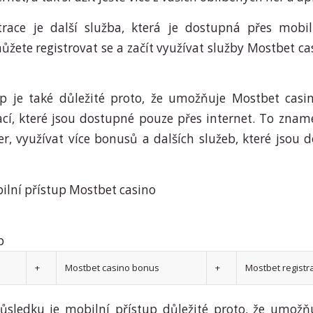
trace je další služba, která je dostupná přes mobil
žete registrovat se a začít využívat služby Mostbet cas
up je také důležité proto, že umožňuje Mostbet casin
ací, které jsou dostupné pouze přes internet. To zna
er, využívat více bonusů a dalších služeb, které jsou
ilní přístup Mostbet casino
p
+
Mostbet casino bonus
+
Mostbet registr
sledku je mobilní přístup důležité proto, že umožň