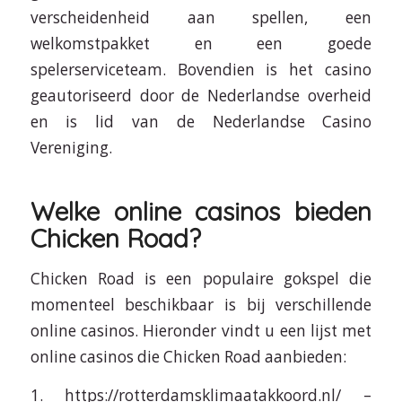
verscheidenheid aan spellen, een
welkomstpakket en een goede
spelerserviceteam. Bovendien is het casino
geautoriseerd door de Nederlandse overheid
en is lid van de Nederlandse Casino
Vereniging.
Welke online casinos bieden
Chicken Road?
Chicken Road is een populaire gokspel die
momenteel beschikbaar is bij verschillende
online casinos. Hieronder vindt u een lijst met
online casinos die Chicken Road aanbieden:
1. https://rotterdamsklimaatakkoord.nl/ –