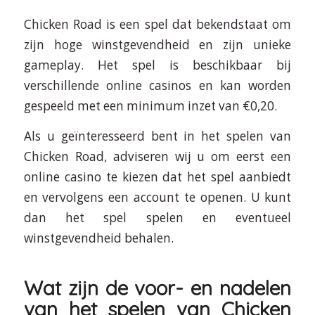
Chicken Road is een spel dat bekendstaat om
zijn hoge winstgevendheid en zijn unieke
gameplay. Het spel is beschikbaar bij
verschillende online casinos en kan worden
gespeeld met een minimum inzet van €0,20.
Als u geïnteresseerd bent in het spelen van
Chicken Road, adviseren wij u om eerst een
online casino te kiezen dat het spel aanbiedt
en vervolgens een account te openen. U kunt
dan het spel spelen en eventueel
winstgevendheid behalen.
Wat zijn de voor- en nadelen
van het spelen van Chicken