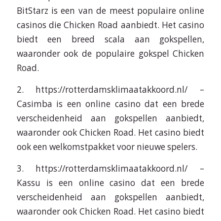
BitStarz is een van de meest populaire online
casinos die Chicken Road aanbiedt. Het casino
biedt een breed scala aan gokspellen,
waaronder ook de populaire gokspel Chicken
Road.
2. https://rotterdamsklimaatakkoord.nl/ –
Casimba is een online casino dat een brede
verscheidenheid aan gokspellen aanbiedt,
waaronder ook Chicken Road. Het casino biedt
ook een welkomstpakket voor nieuwe spelers.
3. https://rotterdamsklimaatakkoord.nl/ –
Kassu is een online casino dat een brede
verscheidenheid aan gokspellen aanbiedt,
waaronder ook Chicken Road. Het casino biedt