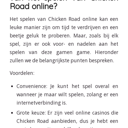
Road online?
Het spelen van Chicken Road online kan een
leuke manier zijn om tijd te verdrijven en een
beetje geluk te proberen. Maar, zoals bij elk
spel, zijn er ook voor- en nadelen aan het
spelen van deze gamen game. Hieronder
zullen we de belangrijkste punten bespreken.
Voordelen:
Convenience: Je kunt het spel overal en
wanneer je maar wilt spelen, zolang er een
internetverbinding is.
Grote keuze: Er zijn veel online casinos die
Chicken Road aanbieden, dus je hebt een