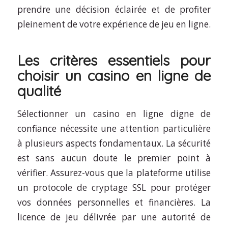
prendre une décision éclairée et de profiter
pleinement de votre expérience de jeu en ligne.
Les critères essentiels pour
choisir un casino en ligne de
qualité
Sélectionner un casino en ligne digne de
confiance nécessite une attention particulière
à plusieurs aspects fondamentaux. La sécurité
est sans aucun doute le premier point à
vérifier. Assurez-vous que la plateforme utilise
un protocole de cryptage SSL pour protéger
vos données personnelles et financières. La
licence de jeu délivrée par une autorité de