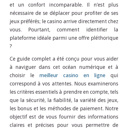
et un confort incomparable. Il n’est plus
nécessaire de se déplacer pour profiter de ses
jeux préférés; le casino arrive directement chez
vous. Pourtant, comment identifier la
plateforme idéale parmi une offre pléthorique
?
Ce guide complet a été conçu pour vous aider
à naviguer dans cet océan numérique et à
choisir le
meilleur casino en ligne
qui
correspond à vos attentes. Nous examinerons
les critères essentiels à prendre en compte, tels
que la sécurité, la fiabilité, la variété des jeux,
les bonus et les méthodes de paiement. Notre
objectif est de vous fournir des informations
claires et précises pour vous permettre de