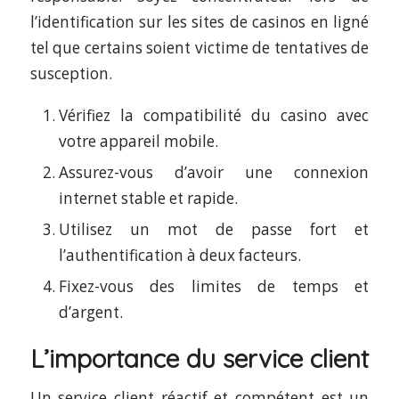
l’identification sur les sites de casinos en ligné
tel que certains soient victime de tentatives de
susception.
Vérifiez la compatibilité du casino avec
votre appareil mobile.
Assurez-vous d’avoir une connexion
internet stable et rapide.
Utilisez un mot de passe fort et
l’authentification à deux facteurs.
Fixez-vous des limites de temps et
d’argent.
L’importance du service client
Un service client réactif et compétent est un