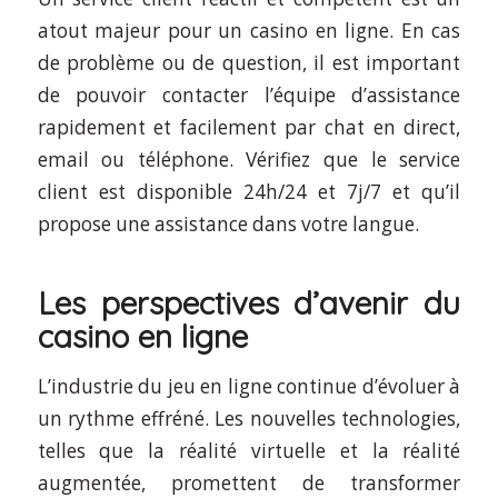
atout majeur pour un casino en ligne. En cas
de problème ou de question, il est important
de pouvoir contacter l’équipe d’assistance
rapidement et facilement par chat en direct,
email ou téléphone. Vérifiez que le service
client est disponible 24h/24 et 7j/7 et qu’il
propose une assistance dans votre langue.
Les perspectives d’avenir du
casino en ligne
L’industrie du jeu en ligne continue d’évoluer à
un rythme effréné. Les nouvelles technologies,
telles que la réalité virtuelle et la réalité
augmentée, promettent de transformer