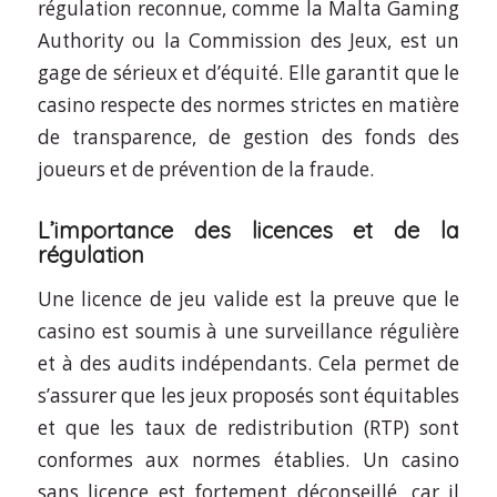
régulation reconnue, comme la Malta Gaming
Authority ou la Commission des Jeux, est un
gage de sérieux et d’équité. Elle garantit que le
casino respecte des normes strictes en matière
de transparence, de gestion des fonds des
joueurs et de prévention de la fraude.
L’importance des licences et de la
régulation
Une licence de jeu valide est la preuve que le
casino est soumis à une surveillance régulière
et à des audits indépendants. Cela permet de
s’assurer que les jeux proposés sont équitables
et que les taux de redistribution (RTP) sont
conformes aux normes établies. Un casino
sans licence est fortement déconseillé, car il