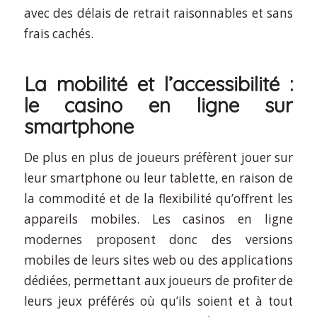
avec des délais de retrait raisonnables et sans
frais cachés.
La mobilité et l’accessibilité :
le casino en ligne sur
smartphone
De plus en plus de joueurs préfèrent jouer sur
leur smartphone ou leur tablette, en raison de
la commodité et de la flexibilité qu’offrent les
appareils mobiles. Les casinos en ligne
modernes proposent donc des versions
mobiles de leurs sites web ou des applications
dédiées, permettant aux joueurs de profiter de
leurs jeux préférés où qu’ils soient et à tout