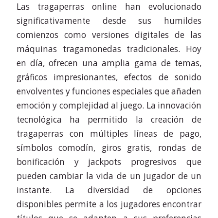
Las tragaperras online han evolucionado
significativamente desde sus humildes
comienzos como versiones digitales de las
máquinas tragamonedas tradicionales. Hoy
en día, ofrecen una amplia gama de temas,
gráficos impresionantes, efectos de sonido
envolventes y funciones especiales que añaden
emoción y complejidad al juego. La innovación
tecnológica ha permitido la creación de
tragaperras con múltiples líneas de pago,
símbolos comodín, giros gratis, rondas de
bonificación y jackpots progresivos que
pueden cambiar la vida de un jugador de un
instante. La diversidad de opciones
disponibles permite a los jugadores encontrar