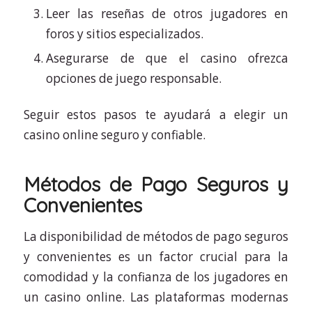
Leer las reseñas de otros jugadores en
foros y sitios especializados.
Asegurarse de que el casino ofrezca
opciones de juego responsable.
Seguir estos pasos te ayudará a elegir un
casino online seguro y confiable.
Métodos de Pago Seguros y
Convenientes
La disponibilidad de métodos de pago seguros
y convenientes es un factor crucial para la
comodidad y la confianza de los jugadores en
un casino online. Las plataformas modernas