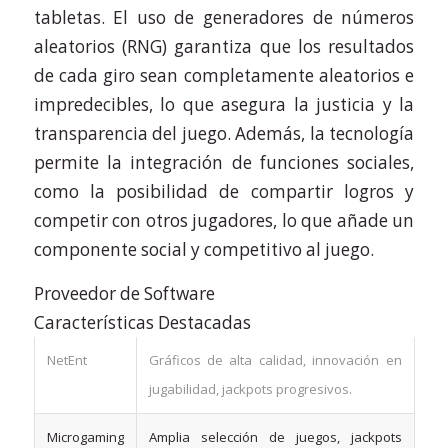
tabletas. El uso de generadores de números
aleatorios (RNG) garantiza que los resultados
de cada giro sean completamente aleatorios e
impredecibles, lo que asegura la justicia y la
transparencia del juego. Además, la tecnología
permite la integración de funciones sociales,
como la posibilidad de compartir logros y
competir con otros jugadores, lo que añade un
componente social y competitivo al juego.
Proveedor de Software
Características Destacadas
NetEnt
Gráficos de alta calidad, innovación en
jugabilidad, jackpots progresivos.
Microgaming
Amplia selección de juegos, jackpots