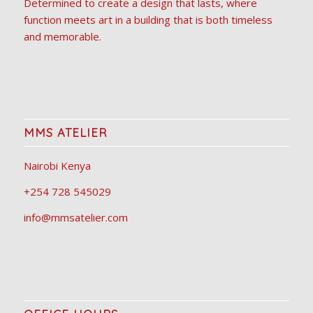
Determined to create a design that lasts, where
function meets art in a building that is both timeless
and memorable.
MMS ATELIER
Nairobi Kenya
+254 728 545029
info@mmsatelier.com