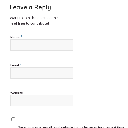
Leave a Reply
Want to join the discussion?
Feel free to contribute!
*
Name
*
Email
Website
Save my name, email, and website in this browser for the next time