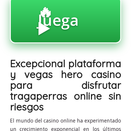
🔥
Juega
▶️
Excepcional plataforma
y vegas hero casino
para disfrutar
tragaperras online sin
riesgos
El mundo del casino online ha experimentado
un crecimiento exponencial en los últimos