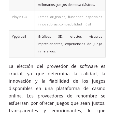
millonarios, juegos de mesa clásicos.
Play'n GO
Temas originales, funciones especiales
innovadoras, compatibilidad móvil.
Yggdrasil
Gráficos 3D, efectos visuales
impresionantes, experiencias de juego
inmersivas.
La elección del proveedor de software es
crucial, ya que determina la calidad, la
innovación y la fiabilidad de los juegos
disponibles en una plataforma de casino
online. Los proveedores de renombre se
esfuerzan por ofrecer juegos que sean justos,
transparentes y emocionantes, lo que