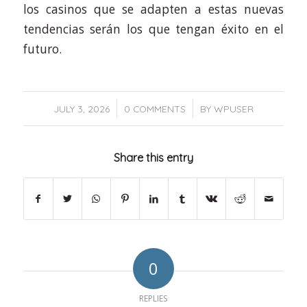
los casinos que se adapten a estas nuevas
tendencias serán los que tengan éxito en el
futuro.
/
/
JULY 3, 2026
0 COMMENTS
BY
WPUSER
Share this entry
0
REPLIES