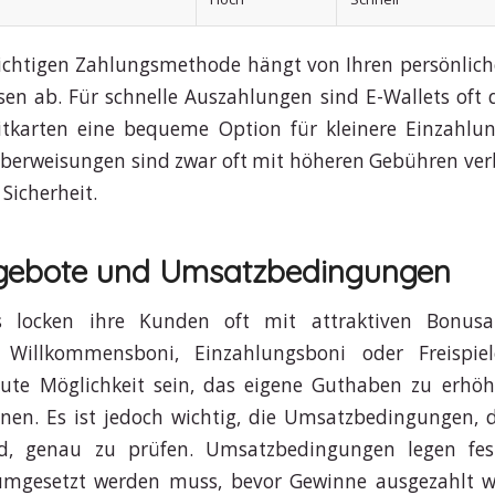
richtigen Zahlungsmethode hängt von Ihren persönlich
en ab. Für schnelle Auszahlungen sind E-Wallets oft 
tkarten eine bequeme Option für kleinere Einzahlun
berweisungen sind zwar oft mit höheren Gebühren ver
Sicherheit.
ebote und Umsatzbedingungen
os locken ihre Kunden oft mit attraktiven Bonusa
e Willkommensboni, Einzahlungsboni oder Freispie
ute Möglichkeit sein, das eigene Guthaben zu erhö
nen. Es ist jedoch wichtig, die Umsatzbedingungen, 
d, genau zu prüfen. Umsatzbedingungen legen fest
umgesetzt werden muss, bevor Gewinne ausgezahlt w