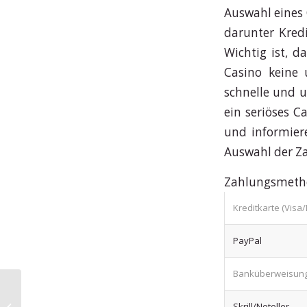
Auswahl eines 
darunter Kredi
Wichtig ist, 
Casino keine
schnelle und u
ein seriöses C
und informiere
Auswahl der Z
Zahlungsmetho
Kreditkarte (Visa
PayPal
Banküberweisun
Skrill/Neteller
Essentielle_optimisation_du_temps_via_afk_spin_pour_joueurs_exig