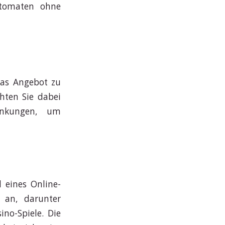
utomaten ohne
 das Angebot zu
hten Sie dabei
änkungen, um
 eines Online-
n an, darunter
ino-Spiele. Die