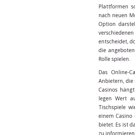
Plattformen so
nach neuen Mö
Option darste
verschiedene
entscheidet, do
die angeboten
Rolle spielen.
Das Online-C
Anbietern, die
Casinos hängt
legen Wert a
Tischspiele w
einem Casino m
bietet. Es ist
zu informieren