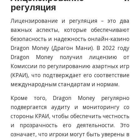
регуляция
Лицензирование и регуляция – это два
важных аспекты, которые обеспечивают
безопасность и надежность онлайн-казино
Dragon Money (Драгон Мани). В 2022 году
Dragon Money получил лицензию от
Комиссии по регулированию азартных игр
(КРАИ), что подтверждает его соответствие
международным стандартам и нормам.
Кроме того, Dragon Money регулярно
подвергается аудиту и мониторингу со
стороны КРАИ, чтобы обеспечить честность
и прозрачность его деятельности. Это
означает, что игроки могут быть уверены в