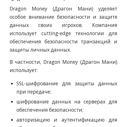
Dragon Money (Драгон Мани) уделяет
особое внимание безопасности и защите
данных своих игроков. Компания
использует cutting-edge технологии для
обеспечения безопасности транзакций и
защиты личных данных.
В частности, Dragon Money (Драгон Мани)
использует:
SSL-шифрование для защиты данных
при передаче;
шифрование данных на серверах для
обеспечения безопасности;
авторизацию и аутентификацию для