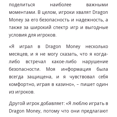
поделиться наиболее важными
моментами. В целом, игроки хвалят Dragon
Money за его безопасность и надежность, а
также за широкий спектр игр и выгодные
условия для игроков.
«Я играл в Dragon Money несколько
месяцев, и я не могу сказать, что я когда-
либо встречал какое-либо нарушение
безопасности. Моя информация была
всегда защищена, и я чувствовал себя
комфортно, играя в казино», – пишет один
из игроков.
Другой игрок добавляет: «Я люблю играть в
Dragon Money, потому что они предлагают