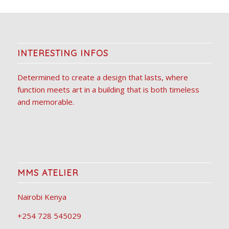
INTERESTING INFOS
Determined to create a design that lasts, where
function meets art in a building that is both timeless
and memorable.
MMS ATELIER
Nairobi Kenya
+254 728 545029