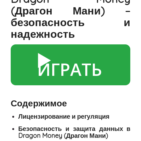
(Драгон Мани) –
безопасность и
надежность
▶️
ИГРАТЬ
Содержимое
Лицензирование и регуляция
Безопасность и защита данных в
Dragon Money (Драгон Мани)