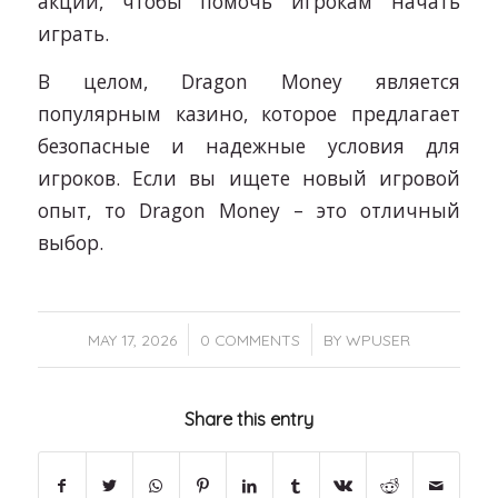
акции, чтобы помочь игрокам начать
играть.
В целом, Dragon Money является
популярным казино, которое предлагает
безопасные и надежные условия для
игроков. Если вы ищете новый игровой
опыт, то Dragon Money – это отличный
выбор.
/
/
MAY 17, 2026
0 COMMENTS
BY
WPUSER
Share this entry