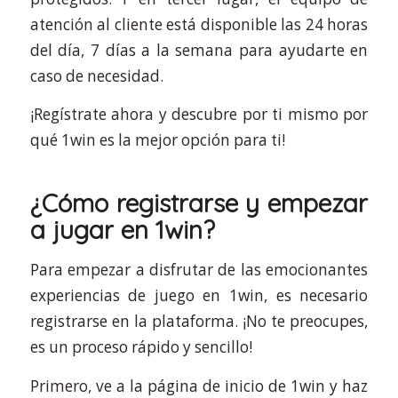
atención al cliente está disponible las 24 horas
del día, 7 días a la semana para ayudarte en
caso de necesidad.
¡Regístrate ahora y descubre por ti mismo por
qué 1win es la mejor opción para ti!
¿Cómo registrarse y empezar
a jugar en 1win?
Para empezar a disfrutar de las emocionantes
experiencias de juego en 1win, es necesario
registrarse en la plataforma. ¡No te preocupes,
es un proceso rápido y sencillo!
Primero, ve a la página de inicio de 1win y haz