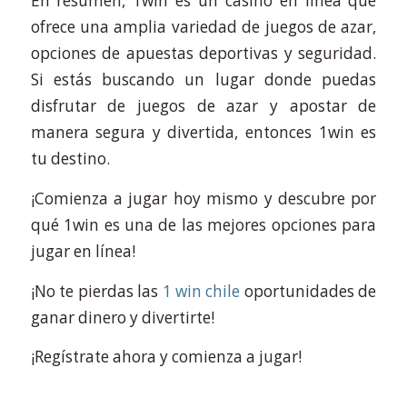
En resumen, 1win es un casino en línea que
ofrece una amplia variedad de juegos de azar,
opciones de apuestas deportivas y seguridad.
Si estás buscando un lugar donde puedas
disfrutar de juegos de azar y apostar de
manera segura y divertida, entonces 1win es
tu destino.
¡Comienza a jugar hoy mismo y descubre por
qué 1win es una de las mejores opciones para
jugar en línea!
¡No te pierdas las
1 win chile
oportunidades de
ganar dinero y divertirte!
¡Regístrate ahora y comienza a jugar!