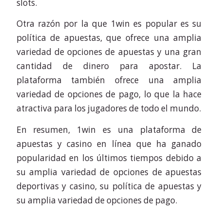
slots.
Otra razón por la que 1win es popular es su
política de apuestas, que ofrece una amplia
variedad de opciones de apuestas y una gran
cantidad de dinero para apostar. La
plataforma también ofrece una amplia
variedad de opciones de pago, lo que la hace
atractiva para los jugadores de todo el mundo.
En resumen, 1win es una plataforma de
apuestas y casino en línea que ha ganado
popularidad en los últimos tiempos debido a
su amplia variedad de opciones de apuestas
deportivas y casino, su política de apuestas y
su amplia variedad de opciones de pago.