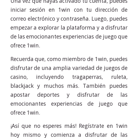
Una vez que hayas activado tu cuenta, puedes
iniciar sesión en 1win con tu dirección de
correo electrónico y contraseña. Luego, puedes
empezar a explorar la plataforma y a disfrutar
de las emocionantes experiencias de juego que
ofrece 1win.
Recuerda que, como miembro de 1win, puedes
disfrutar de una amplia variedad de juegos de
casino, incluyendo tragaperras, ruleta,
blackjack y muchos más. También puedes
apostar deportes y disfrutar de las
emocionantes experiencias de juego que
ofrece 1win.
¡Así que no esperes más! Regístrate en 1win
hoy mismo y comienza a disfrutar de las