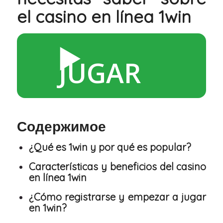
el casino en línea 1win
▶️
JUGAR
Содержимое
¿Qué es 1win y por qué es popular?
Características y beneficios del casino
en línea 1win
¿Cómo registrarse y empezar a jugar
en 1win?