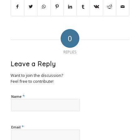
0
REPLIES
Leave a Reply
Want to join the discussion?
Feel free to contribute!
*
Name
*
Email