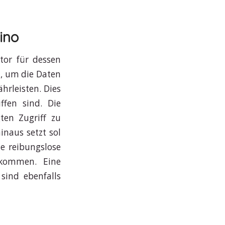
ino
ktor für dessen
t, um die Daten
hrleisten. Dies
ffen sind. Die
en Zugriff zu
inaus setzt sol
ne reibungslose
fkommen. Eine
 sind ebenfalls