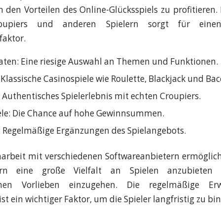
n den Vorteilen des Online-Glücksspiels zu profitieren.
upiers und anderen Spielern sorgt für einen 
faktor.
ten: Eine riesige Auswahl an Themen und Funktionen.
 Klassische Casinospiele wie Roulette, Blackjack und Bac
: Authentisches Spielerlebnis mit echten Croupiers.
ele: Die Chance auf hohe Gewinnsummen.
: Regelmäßige Ergänzungen des Spielangebots.
beit mit verschiedenen Softwareanbietern ermöglicht
ern eine große Vielfalt an Spielen anzubiete
ichen Vorlieben einzugehen. Die regelmäßige Er
st ein wichtiger Faktor, um die Spieler langfristig zu bi