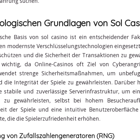
fahrung suchen.
nologischen Grundlagen von Sol Cas
sche Basis von sol casino ist ein entscheidender Fa
den modernste Verschlüsselungstechnologien eingesetz
 schützen und die Sicherheit der Transaktionen zu gewä
 wichtig, da Online-Casinos oft Ziel von Cyberangri
rwendet strenge Sicherheitsmaßnahmen, um unbefugt
 die Integrität der Spiele zu gewährleisten. Darüber h
e stabile und zuverlässige Serverinfrastruktur, um ei
ng zu gewährleisten, selbst bei hohem Besucherau
eit der Spiele und eine intuitive Benutzeroberfläche
e, die die Spielerzufriedenheit erhöhen.
ng von Zufallszahlengeneratoren (RNG)