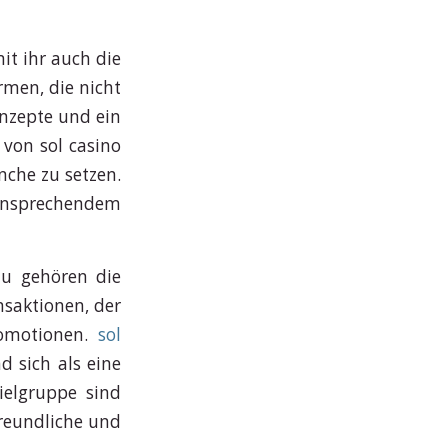
it ihr auch die
men, die nicht
onzepte und ein
von sol casino
che zu setzen.
ansprechendem
zu gehören die
nsaktionen, der
romotionen.
sol
 sich als eine
ielgruppe sind
freundliche und