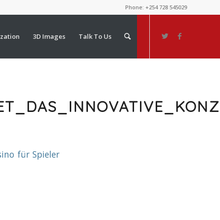
Phone: +254 728 545029
ization
3D Images
Talk To Us
ET_DAS_INNOVATIVE_KONZ
ino für Spieler