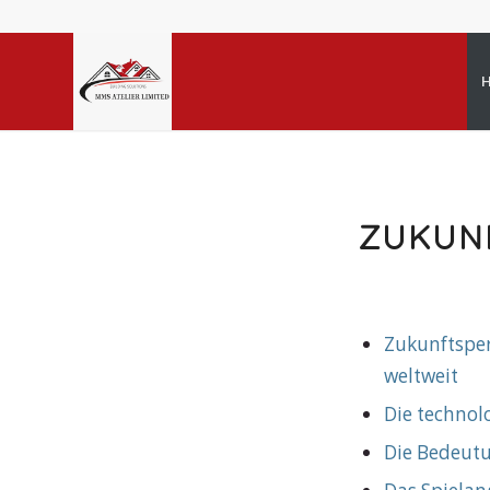
ZUKUN
Zukunftsper
weltweit
Die technol
Die Bedeutu