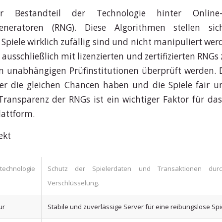
er Bestandteil der Technologie hinter Online
ngeneratoren (RNG). Diese Algorithmen stellen sic
 Spiele wirklich zufällig sind und nicht manipuliert wer
t ausschließlich mit lizenzierten und zertifizierten RNG
 unabhängigen Prüfinstitutionen überprüft werden. D
ler die gleichen Chancen haben und die Spiele fair 
Transparenz der RNGs ist ein wichtiger Faktor für da
Plattform.
ekt
technologie
Schutz der Spielerdaten und Transaktionen durch 
Verschlüsselung.
ur
Stabile und zuverlässige Server für eine reibungslose Spi
für_jeden_Sp...