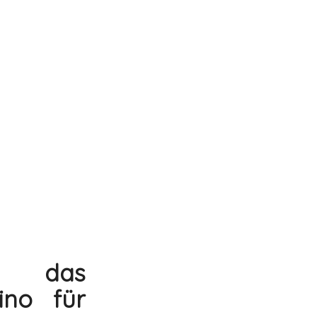
et das
ino für