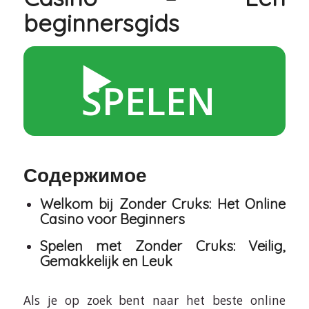
beginnersgids
▶️
SPELEN
Содержимое
Welkom bij Zonder Cruks: Het Online
Casino voor Beginners
Spelen met Zonder Cruks: Veilig,
Gemakkelijk en Leuk
Als je op zoek bent naar het beste online