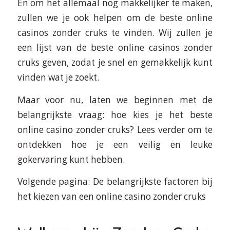
En om het allemaal nog makkelijker te maken,
zullen we je ook helpen om de beste online
casinos zonder cruks te vinden. Wij zullen je
een lijst van de beste online casinos zonder
cruks geven, zodat je snel en gemakkelijk kunt
vinden wat je zoekt.
Maar voor nu, laten we beginnen met de
belangrijkste vraag: hoe kies je het beste
online casino zonder cruks? Lees verder om te
ontdekken hoe je een veilig en leuke
gokervaring kunt hebben.
Volgende pagina: De belangrijkste factoren bij
het kiezen van een online casino zonder cruks