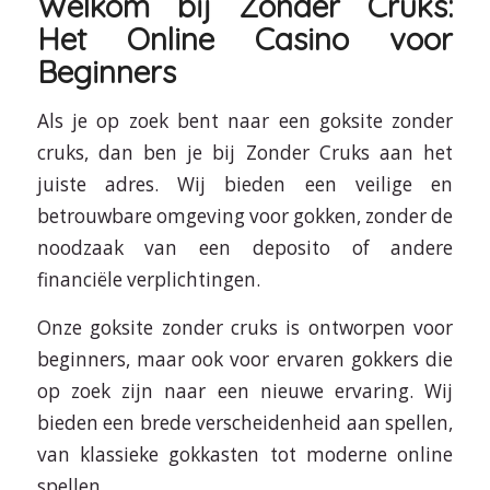
Welkom bij Zonder Cruks:
Het Online Casino voor
Beginners
Als je op zoek bent naar een goksite zonder
cruks, dan ben je bij Zonder Cruks aan het
juiste adres. Wij bieden een veilige en
betrouwbare omgeving voor gokken, zonder de
noodzaak van een deposito of andere
financiële verplichtingen.
Onze goksite zonder cruks is ontworpen voor
beginners, maar ook voor ervaren gokkers die
op zoek zijn naar een nieuwe ervaring. Wij
bieden een brede verscheidenheid aan spellen,
van klassieke gokkasten tot moderne online
spellen.