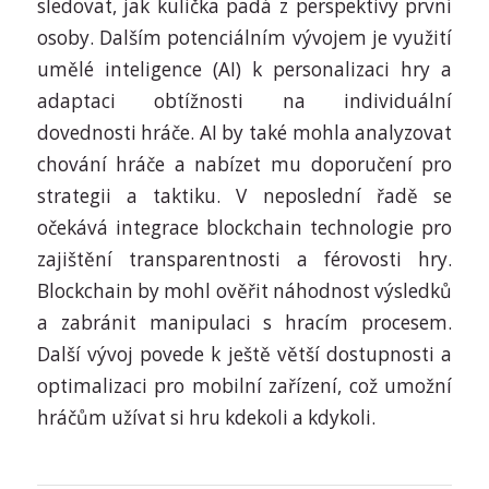
sledovat, jak kulička padá z perspektivy první
osoby. Dalším potenciálním vývojem je využití
umělé inteligence (AI) k personalizaci hry a
adaptaci obtížnosti na individuální
dovednosti hráče. AI by také mohla analyzovat
chování hráče a nabízet mu doporučení pro
strategii a taktiku. V neposlední řadě se
očekává integrace blockchain technologie pro
zajištění transparentnosti a férovosti hry.
Blockchain by mohl ověřit náhodnost výsledků
a zabránit manipulaci s hracím procesem.
Další vývoj povede k ještě větší dostupnosti a
optimalizaci pro mobilní zařízení, což umožní
hráčům užívat si hru kdekoli a kdykoli.