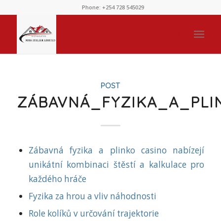
Phone: +254 728 545029
POST
ZÁBAVNÁ_FYZIKA_A_PLI
Zábavná fyzika a plinko casino nabízejí
unikátní kombinaci štěstí a kalkulace pro
každého hráče
Fyzika za hrou a vliv náhodnosti
Role kolíků v určování trajektorie