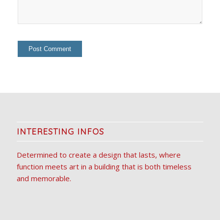
INTERESTING INFOS
Determined to create a design that lasts, where
function meets art in a building that is both timeless
and memorable.