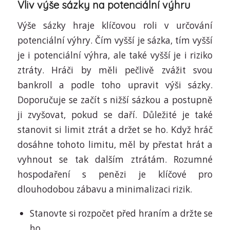
Vliv výše sázky na potenciální výhru
Výše sázky hraje klíčovou roli v určování
potenciální výhry. Čím vyšší je sázka, tím vyšší
je i potenciální výhra, ale také vyšší je i riziko
ztráty. Hráči by měli pečlivě zvážit svou
bankroll a podle toho upravit výši sázky.
Doporučuje se začít s nižší sázkou a postupně
ji zvyšovat, pokud se daří. Důležité je také
stanovit si limit ztrát a držet se ho. Když hráč
dosáhne tohoto limitu, měl by přestat hrát a
vyhnout se tak dalším ztrátám. Rozumné
hospodaření s penězi je klíčové pro
dlouhodobou zábavu a minimalizaci rizik.
Stanovte si rozpočet před hraním a držte se
ho.