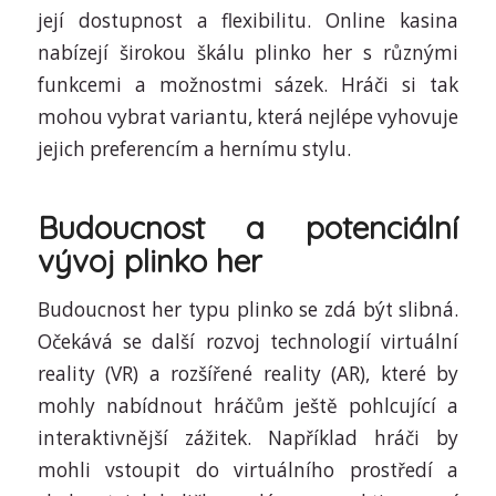
její dostupnost a flexibilitu. Online kasina
nabízejí širokou škálu plinko her s různými
funkcemi a možnostmi sázek. Hráči si tak
mohou vybrat variantu, která nejlépe vyhovuje
jejich preferencím a hernímu stylu.
Budoucnost a potenciální
vývoj plinko her
Budoucnost her typu plinko se zdá být slibná.
Očekává se další rozvoj technologií virtuální
reality (VR) a rozšířené reality (AR), které by
mohly nabídnout hráčům ještě pohlcující a
interaktivnější zážitek. Například hráči by
mohli vstoupit do virtuálního prostředí a