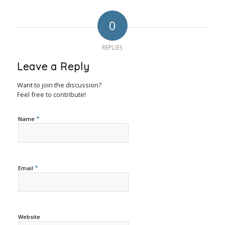
0
REPLIES
Leave a Reply
Want to join the discussion?
Feel free to contribute!
*
Name
*
Email
Website