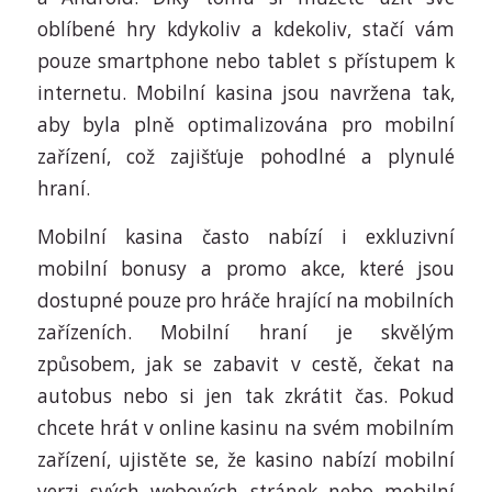
oblíbené hry kdykoliv a kdekoliv, stačí vám
pouze smartphone nebo tablet s přístupem k
internetu. Mobilní kasina jsou navržena tak,
aby byla plně optimalizována pro mobilní
zařízení, což zajišťuje pohodlné a plynulé
hraní.
Mobilní kasina často nabízí i exkluzivní
mobilní bonusy a promo akce, které jsou
dostupné pouze pro hráče hrající na mobilních
zařízeních. Mobilní hraní je skvělým
způsobem, jak se zabavit v cestě, čekat na
autobus nebo si jen tak zkrátit čas. Pokud
chcete hrát v online kasinu na svém mobilním
zařízení, ujistěte se, že kasino nabízí mobilní
verzi svých webových stránek nebo mobilní