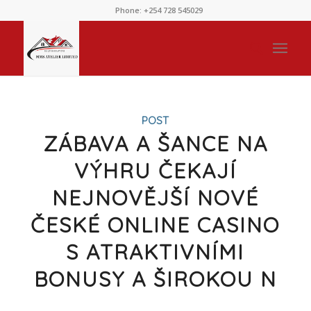
Phone: +254 728 545029
POST
ZÁBAVA A ŠANCE NA
VÝHRU ČEKAJÍ
NEJNOVĚJŠÍ NOVÉ
ČESKÉ ONLINE CASINO
S ATRAKTIVNÍMI
BONUSY A ŠIROKOU N