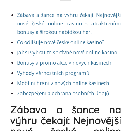
Zábava a šance na výhru čekají: Nejnovější
nové české online casino s atraktivními
bonusy a širokou nabídkou her.
Co odlišuje nové české online kasino?
Jak si vybrat to správné nové online kasino
Bonusy a promo akce v nových kasinech
Výhody věrnostních programů
Mobilní hraní v nových online kasinech
Zabezpečení a ochrana osobních údajů
Zábava a šance na
výhru čekají: Nejnovější