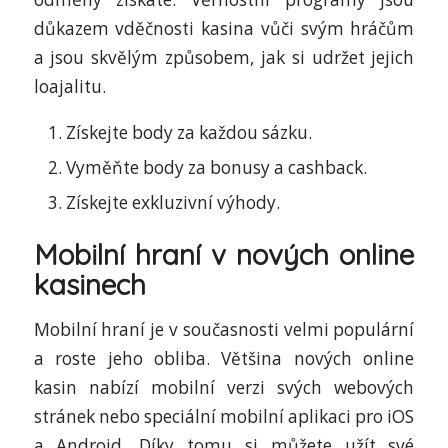
důkazem vděčnosti kasina vůči svým hráčům
a jsou skvělým způsobem, jak si udržet jejich
loajalitu.
Získejte body za každou sázku.
Vyměňte body za bonusy a cashback.
Získejte exkluzivní výhody.
Mobilní hraní v nových online
kasinech
Mobilní hraní je v současnosti velmi populární
a roste jeho obliba. Většina nových online
kasin nabízí mobilní verzi svých webových
stránek nebo speciální mobilní aplikaci pro iOS
a Android. Díky tomu si můžete užít své