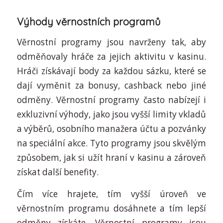
Výhody věrnostních programů
Věrnostní programy jsou navrženy tak, aby
odměňovaly hráče za jejich aktivitu v kasinu.
Hráči získávají body za každou sázku, které se
dají vyměnit za bonusy, cashback nebo jiné
odměny. Věrnostní programy často nabízejí i
exkluzivní výhody, jako jsou vyšší limity vkladů
a výběrů, osobního manažera účtu a pozvánky
na speciální akce. Tyto programy jsou skvělým
způsobem, jak si užít hraní v kasinu a zároveň
získat další benefity.
Čím více hrajete, tím vyšší úroveň ve
věrnostním programu dosáhnete a tím lepší
odměny získáte. Věrnostní programy jsou