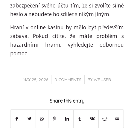
zabezpečení svého účtu tím, že si zvolíte silné
heslo a nebudete ho sdílet s nikým jiným.
Hraní v online kasinu by mělo být především
zábava. Pokud cítíte, že máte problém s
hazardními hrami, vyhledejte odbornou
pomoc.
/
/
MAY 25, 2026
0 COMMENTS
BY
WPUSER
Share this entry