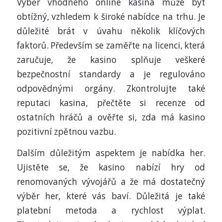
Výběr vhodného online kasina může být
obtížný, vzhledem k široké nabídce na trhu. Je
důležité brát v úvahu několik klíčových
faktorů. Především se zaměřte na licenci, která
zaručuje, že kasino splňuje veškeré
bezpečnostní standardy a je regulováno
odpovědnými orgány. Zkontrolujte také
reputaci kasina, přečtěte si recenze od
ostatních hráčů a ověřte si, zda má kasino
pozitivní zpětnou vazbu.
Dalším důležitým aspektem je nabídka her.
Ujistěte se, že kasino nabízí hry od
renomovaných vývojářů a že má dostatečný
výběr her, které vás baví. Důležitá je také
platební metoda a rychlost výplat.