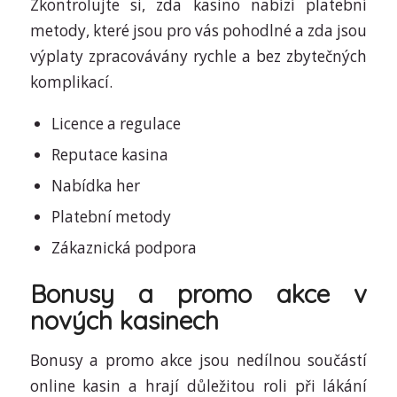
Zkontrolujte si, zda kasino nabízí platební
metody, které jsou pro vás pohodlné a zda jsou
výplaty zpracovávány rychle a bez zbytečných
komplikací.
Licence a regulace
Reputace kasina
Nabídka her
Platební metody
Zákaznická podpora
Bonusy a promo akce v
nových kasinech
Bonusy a promo akce jsou nedílnou součástí
online kasin a hrají důležitou roli při lákání