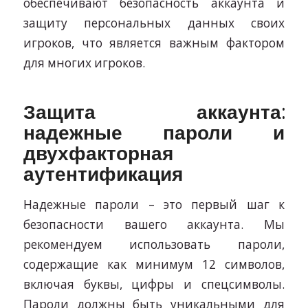
обеспечивают безопасность аккаунта и
защиту персональных данных своих
игроков, что является важным фактором
для многих игроков.
Защита аккаунта:
надежные пароли и
двухфакторная
аутентификация
Надежные пароли – это первый шаг к
безопасности вашего аккаунта. Мы
рекомендуем использовать пароли,
содержащие как минимум 12 символов,
включая буквы, цифры и спецсимволы.
Пароли должны быть уникальными для