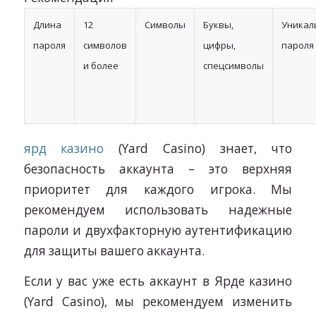
Длина
12
Символы
Буквы,
Уникал
пароля
символов
цифры,
пароля
и более
спецсимволы
ярд казино
(Yard Casino) знает, что
безопасность аккаунта – это верхняя
приоритет для каждого игрока. Мы
рекомендуем использовать надежные
пароли и двухфакторную аутентификацию
для защиты вашего аккаунта.
Если у вас уже есть аккаунт в Ярде казино
(Yard Casino), мы рекомендуем изменить