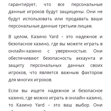
гарантирует, что все персональные
данные игроков будут защищены. Они не
будут использовать или продавать ваши
персональные данные третьим лицам.
В целом, Казино Yard – это надежное и
безопасное казино, где вы можете играть в
онлайн-казино с уверенностью. Они
обеспечивают безопасность аккаунта и
защиту персональных данных своих
игроков, что является важным фактором
для многих игроков.
Если вы ищете надежное и безопасное
казино, где можно играть в онлайн-казино,
то Казино Yard – это ваш выбор. Они