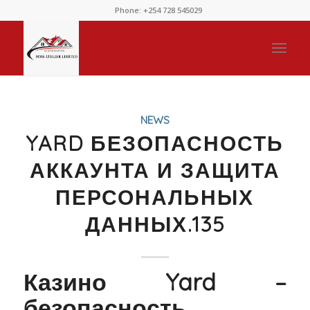
Phone: +254 728 545029
NEWS
YARD БЕЗОПАСНОСТЬ
АККАУНТА И ЗАЩИТА
ПЕРСОНАЛЬНЫХ
ДАННЫХ.135
Казино Yard –
безопасность