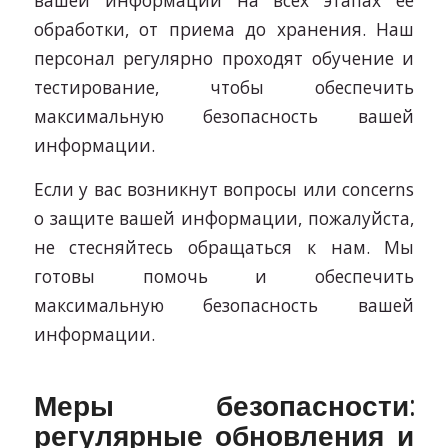
вашей информации на всех этапах ее
обработки, от приема до хранения. Наш
персонал регулярно проходят обучение и
тестирование, чтобы обеспечить
максимальную безопасность вашей
информации.
Если у вас возникнут вопросы или concerns
о защите вашей информации, пожалуйста,
не стесняйтесь обращаться к нам. Мы
готовы помочь и обеспечить
максимальную безопасность вашей
информации.
Меры безопасности:
регулярные обновления и