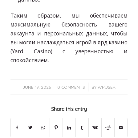
Таким образом, мы обеспечиваем
максимальную безопасность вашего
аккаунта и персональных данных, чтобы
вы могли наслаждаться игрой в ярд казино
(Yard Casino) с уверенностью и
спокойствием.
/
/
JUNE 19, 2026
0 COMMENTS
BY
WPUSER
Share this entry