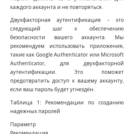
каждого аккаунта и не повторяться.
Двухфакторная аутентификация – это
следующий шаг к обеспечению
безопасности вашего аккаунта. Мы
рекомендуем использовать приложения,
такие как Google Authenticator или Microsoft
Authenticator, для двухфакторной
аутентификации. Это поможет
предотвратить доступ к вашему аккаунту,
если ваш пароль будет угнездён.
Таблица 1: Рекомендации по созданию
надежных паролей
Параметр
Рекомендация