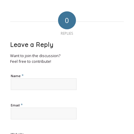
0
REPLIES
Leave a Reply
Want to join the discussion?
Feel free to contribute!
*
Name
*
Email