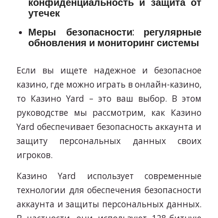
конфиденциальность и защита от
утечек
Меры безопасности: регулярные
обновления и мониторинг системы
Если вы ищете надежное и безопасное
казино, где можно играть в онлайн-казино,
то Казино Yard – это ваш выбор. В этом
руководстве мы рассмотрим, как Казино
Yard обеспечивает безопасность аккаунта и
защиту персональных данных своих
игроков.
Казино Yard использует современные
технологии для обеспечения безопасности
аккаунта и защиты персональных данных.