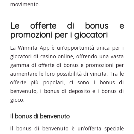
movimento.
Le offerte di bonus e
promozioni per i giocatori
La Winnita App è un’opportunità unica per i
giocatori di casino online, offrendo una vasta
gamma di offerte di bonus e promozioni per
aumentare le loro possibilità di vincita. Tra le
offerte più popolari, ci sono i bonus di
benvenuto, i bonus di deposito e i bonus di
gioco.
Il bonus di benvenuto
Il bonus di benvenuto è un’offerta speciale