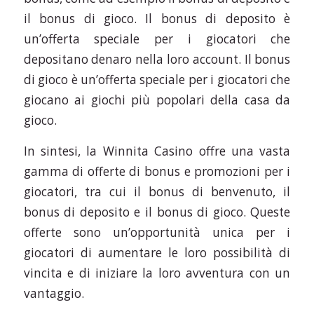
il bonus di gioco. Il bonus di deposito è
un’offerta speciale per i giocatori che
depositano denaro nella loro account. Il bonus
di gioco è un’offerta speciale per i giocatori che
giocano ai giochi più popolari della casa da
gioco.
In sintesi, la Winnita Casino offre una vasta
gamma di offerte di bonus e promozioni per i
giocatori, tra cui il bonus di benvenuto, il
bonus di deposito e il bonus di gioco. Queste
offerte sono un’opportunità unica per i
giocatori di aumentare le loro possibilità di
vincita e di iniziare la loro avventura con un
vantaggio.