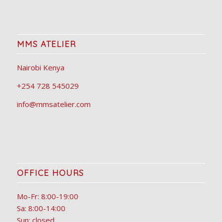
MMS ATELIER
Nairobi Kenya
+254 728 545029
info@mmsatelier.com
OFFICE HOURS
Mo-Fr: 8:00-19:00
Sa: 8:00-14:00
Sun: closed