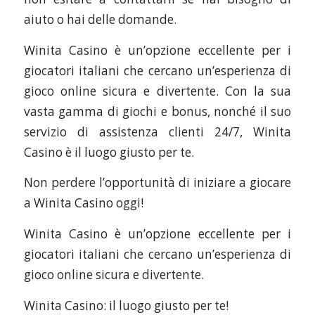
aiuto o hai delle domande.
Winita Casino è un’opzione eccellente per i
giocatori italiani che cercano un’esperienza di
gioco online sicura e divertente. Con la sua
vasta gamma di giochi e bonus, nonché il suo
servizio di assistenza clienti 24/7, Winita
Casino è il luogo giusto per te.
Non perdere l’opportunità di iniziare a giocare
a Winita Casino oggi!
Winita Casino è un’opzione eccellente per i
giocatori italiani che cercano un’esperienza di
gioco online sicura e divertente.
Winita Casino: il luogo giusto per te!