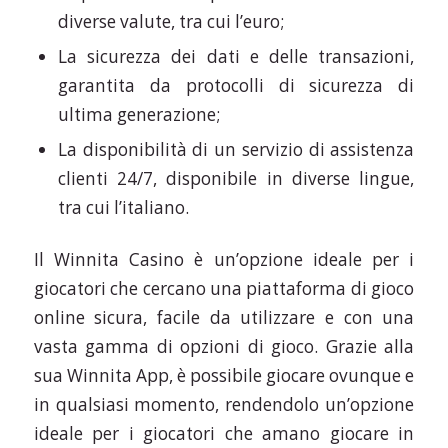
diverse valute, tra cui l’euro;
La sicurezza dei dati e delle transazioni,
garantita da protocolli di sicurezza di
ultima generazione;
La disponibilità di un servizio di assistenza
clienti 24/7, disponibile in diverse lingue,
tra cui l’italiano.
Il Winnita Casino è un’opzione ideale per i
giocatori che cercano una piattaforma di gioco
online sicura, facile da utilizzare e con una
vasta gamma di opzioni di gioco. Grazie alla
sua Winnita App, è possibile giocare ovunque e
in qualsiasi momento, rendendolo un’opzione
ideale per i giocatori che amano giocare in