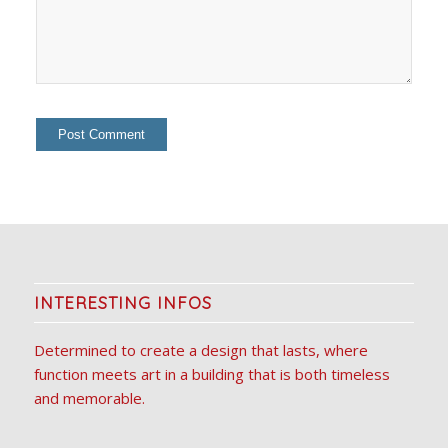
INTERESTING INFOS
Determined to create a design that lasts, where
function meets art in a building that is both timeless
and memorable.