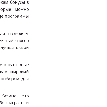
окам бонусы в
торые можно
иде программы
ая позволяет
личный способ
улучшать свои
ые ищут новые
окам широкий
 выбором для
 Казино – это
бов играть и