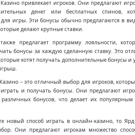
Казино привлекает игроков. Они предлагают игр
нительных денег или бесплатных спинов, ко
 для игры. Эти бонусы обычно предлагаются в в
которые делают крупные ставки.
также предлагает программу лояльности, котор
чать бонусы за каждую сделанную ставку. Это от
 которые хотят получать дополнительные бонусы и 
игрыш.
 Казино – это отличный выбор для игроков, котор
 играть и получать бонусы. Они предлагают игр
 различных бонусов, что делает их популярным
е новый способ играть в онлайн-казино, то Ярд
бор. Они предлагают игрокам множество спосо