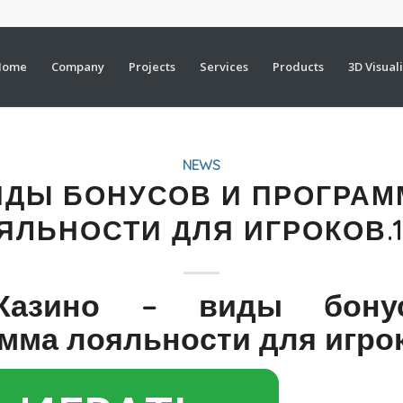
Home
Company
Projects
Services
Products
3D Visual
NEWS
ИДЫ БОНУСОВ И ПРОГРАМ
ЯЛЬНОСТИ ДЛЯ ИГРОКОВ.1
Казино – виды бону
мма лояльности для игро