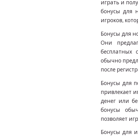
играть и пол
бонусы для 
игроков, кото
Бонусы для н
Они предла
бесплатных 
обычно предл
после регистр
Бонусы для п
привлекает и
денег или бе
бонусы обыч
позволяет иг
Бонусы для и