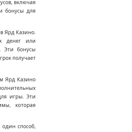
усов, включая
и бонусы для
в Ярд Казино.
х денег или
. Эти бонусы
грок получает
ым Ярд Казино
ополнительных
для игры. Эти
ммы, которая
 один способ,