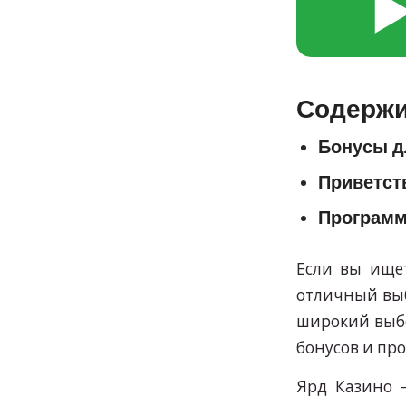
▶
Содерж
Бонусы д
Приветст
Программ
Если вы ище
отличный выб
широкий выбо
бонусов и пр
Ярд Казино –