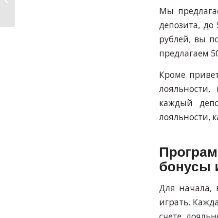
automaty i gry stoowe.484
Мы предлага
депозита, до 
рублей, вы п
предлагаем 50
Кроме приве
лояльности,
каждый деп
лояльности, 
Програ
бонусы 
Для начала, 
играть. Кажд
счете лояльн