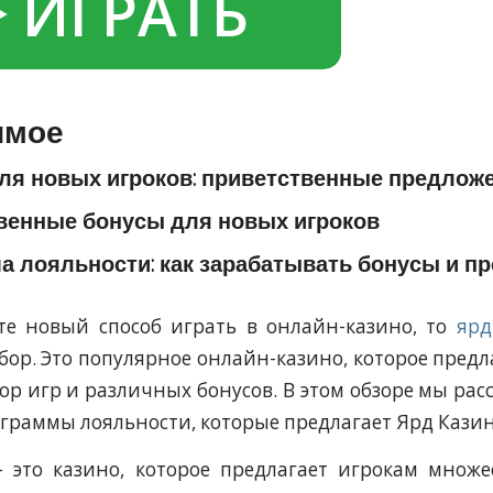
️ ИГРАТЬ
имое
ля новых игроков: приветственные предложе
венные бонусы для новых игроков
а лояльности: как зарабатывать бонусы и п
те новый способ играть в онлайн-казино, то
ярд
ор. Это популярное онлайн-казино, которое предл
р игр и различных бонусов. В этом обзоре мы ра
ограммы лояльности, которые предлагает Ярд Казин
 это казино, которое предлагает игрокам множе