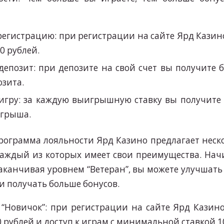
регистрацию: при регистрации на сайте Ярд Казин
00 рублей.
депозит: при депозите на свой счет вы получите б
зита.
игру: за каждую выигрышную ставку вы получите 
грыша.
программа лояльности Ярд Казино предлагает неск
каждый из которых имеет свои преимущества. Нач
заканчивая уровнем “Ветеран”, вы можете улучшать
и получать больше бонусов.
 “Новичок”: при регистрации на сайте Ярд Казин
0 рублей и доступ к играм с минимальной ставкой 1