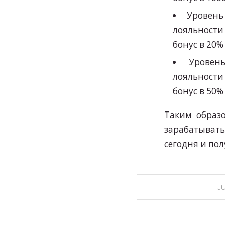
Уровень
лояльности
бонус в 20%
Уровен
лояльности
бонус в 50%
Таким образ
зарабатывать
сегодня и пол
JU