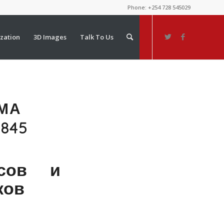
Phone: +254 728 545029
ization
3D Images
Talk To Us
МА
845
сов и
ков