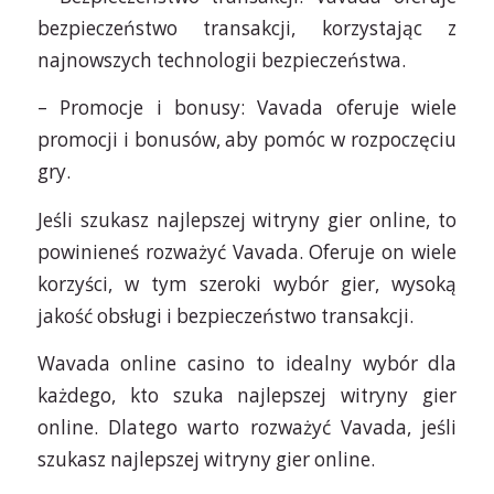
bezpieczeństwo transakcji, korzystając z
najnowszych technologii bezpieczeństwa.
– Promocje i bonusy: Vavada oferuje wiele
promocji i bonusów, aby pomóc w rozpoczęciu
gry.
Jeśli szukasz najlepszej witryny gier online, to
powinieneś rozważyć Vavada. Oferuje on wiele
korzyści, w tym szeroki wybór gier, wysoką
jakość obsługi i bezpieczeństwo transakcji.
Wavada online casino to idealny wybór dla
każdego, kto szuka najlepszej witryny gier
online. Dlatego warto rozważyć Vavada, jeśli
szukasz najlepszej witryny gier online.