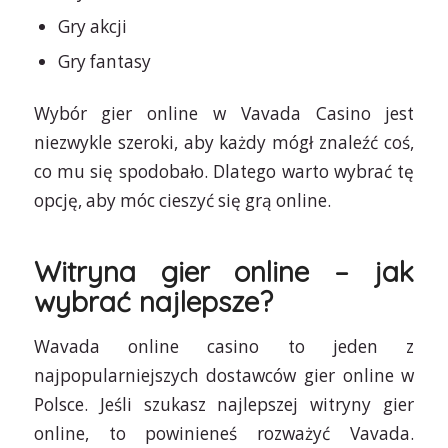
Gry akcji
Gry fantasy
Wybór gier online w Vavada Casino jest
niezwykle szeroki, aby każdy mógł znaleźć coś,
co mu się spodobało. Dlatego warto wybrać tę
opcję, aby móc cieszyć się grą online.
Witryna gier online – jak
wybrać najlepsze?
Wavada online casino to jeden z
najpopularniejszych dostawców gier online w
Polsce. Jeśli szukasz najlepszej witryny gier
online, to powinieneś rozważyć Vavada.