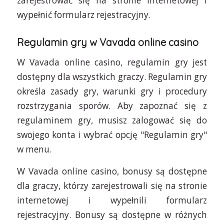
zarejestrować się na stronie internetowej i
wypełnić formularz rejestracyjny.
Regulamin gry w Vavada online casino
W Vavada online casino, regulamin gry jest
dostępny dla wszystkich graczy. Regulamin gry
określa zasady gry, warunki gry i procedury
rozstrzygania sporów. Aby zapoznać się z
regulaminem gry, musisz zalogować się do
swojego konta i wybrać opcję "Regulamin gry"
w menu.
W Vavada online casino, bonusy są dostępne
dla graczy, którzy zarejestrowali się na stronie
internetowej i wypełnili formularz
rejestracyjny. Bonusy są dostępne w różnych