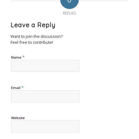
REPLIES
Leave a Reply
Want to join the discussion?
Feel free to contribute!
*
Name
*
Email
Website