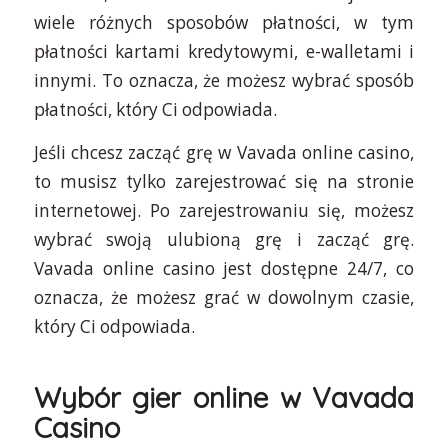
wiele różnych sposobów płatności, w tym
płatności kartami kredytowymi, e-walletami i
innymi. To oznacza, że możesz wybrać sposób
płatności, który Ci odpowiada.
Jeśli chcesz zacząć grę w Vavada online casino,
to musisz tylko zarejestrować się na stronie
internetowej. Po zarejestrowaniu się, możesz
wybrać swoją ulubioną grę i zacząć grę.
Vavada online casino jest dostępne 24/7, co
oznacza, że możesz grać w dowolnym czasie,
który Ci odpowiada.
Wybór gier online w Vavada
Casino