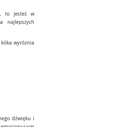
, to jesteś w
a najlepszych
kilka wyróżnia
jnego dźwięku i
z emocjonującej