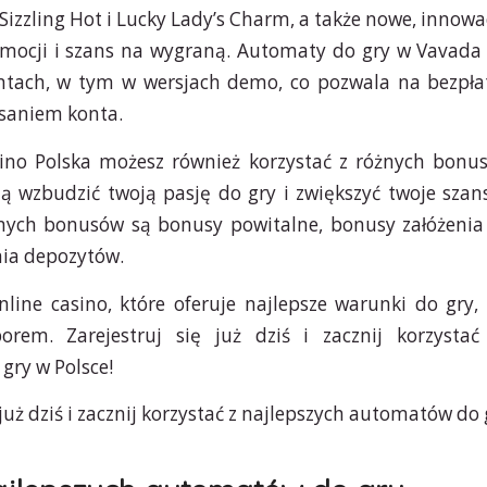
 Sizzling Hot i Lucky Lady’s Charm, a także nowe, innowa
 emocji i szans na wygraną. Automaty do gry w Vavada
ntach, w tym w wersjach demo, co pozwala na bezpła
isaniem konta.
no Polska możesz również korzystać z różnych bonus
ą wzbudzić twoją pasję do gry i zwiększyć twoje szan
ych bonusów są bonusy powitalne, bonusy załóżenia 
nia depozytów.
online casino, które oferuje najlepsze warunki do gry,
rem. Zarejestruj się już dziś i zacznij korzystać
gry w Polsce!
 już dziś i zacznij korzystać z najlepszych automatów do 