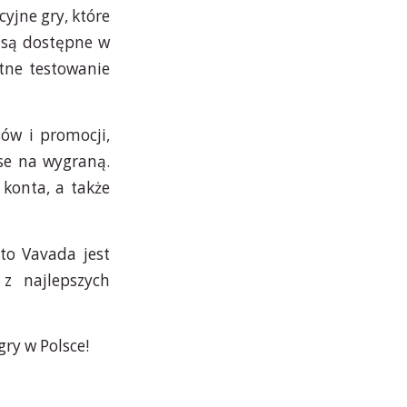
cyjne gry, które
 są dostępne w
tne testowanie
ów i promocji,
se na wygraną.
konta, a także
 to Vavada jest
 z najlepszych
gry w Polsce!