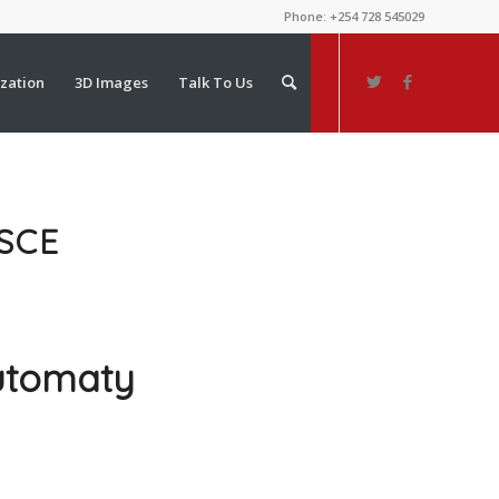
Phone: +254 728 545029
ization
3D Images
Talk To Us
SCE
automaty