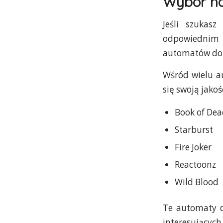
Wybór na
Jeśli szukas
odpowiednim 
automatów do g
Wśród wielu a
się swoją jakoś
Book of De
Starburst
Fire Joker
Reactoonz
Wild Blood
Te automaty do
interesujących