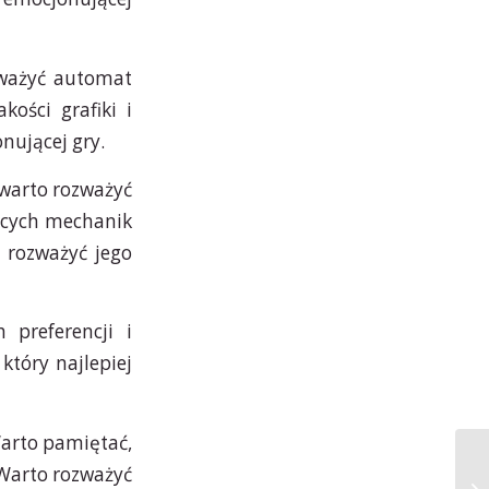
zważyć automat
ości grafiki i
nującej gry.
 warto rozważyć
jących mechanik
o rozważyć jego
preferencji i
który najlepiej
Warto pamiętać,
 Warto rozważyć
On