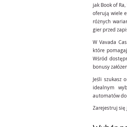
jak Book of Ra,
oferują wiele
różnych waria
gier przed zap
W Vavada Casi
które pomagaj
Wśród dostępn
bonusy załóże
Jeśli szukasz 
idealnym wybo
automatów do 
Zarejestruj się