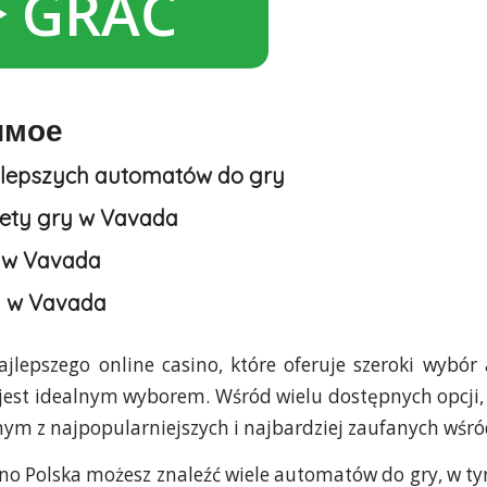
️ GRAĆ
имое
lepszych automatów do gry
lety gry w Vavada
 w Vavada
y w Vavada
najlepszego online casino, które oferuje szeroki wyb
jest idealnym wyborem. Wśród wielu dostępnych opcji,
dnym z najpopularniejszych i najbardziej zaufanych wśró
o Polska możesz znaleźć wiele automatów do gry, w tym