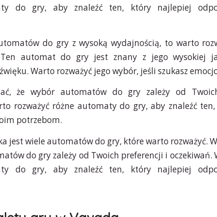
ty do gry, aby znaleźć ten, który najlepiej od
 automatów do gry z wysoką wydajnością, to warto ro
 Ten automat do gry jest znany z jego wysokiej jak
źwięku. Warto rozważyć jego wybór, jeśli szukasz emocjo
ać, że wybór automatów do gry zależy od Twoich 
to rozważyć różne automaty do gry, aby znaleźć ten, 
oim potrzebom.
a jest wiele automatów do gry, które warto rozważyć. 
atów do gry zależy od Twoich preferencji i oczekiwań.
ty do gry, aby znaleźć ten, który najlepiej od