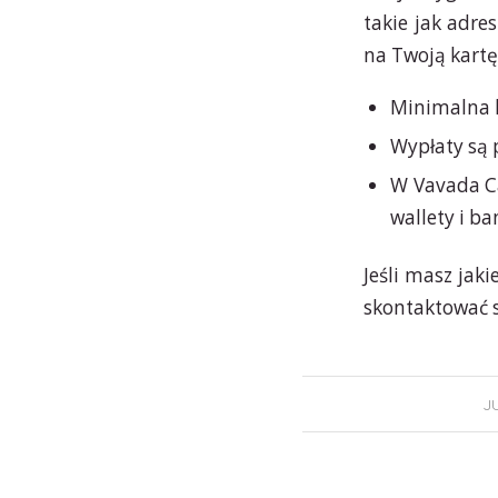
takie jak adre
na Twoją kartę
Minimalna k
Wypłaty są 
W Vavada Ca
wallety i b
Jeśli masz jak
skontaktować s
J