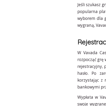
Jeśli szukasz 
popularna plat
wyborem dla gr
wygraną, Vava
Rejestra
W Vavada Casi
rozpocząć grę 
rejestracyjny,
hasło. Po za
korzystając z 
bankowymi pr
Wypłata w Vav
swoje wygrane