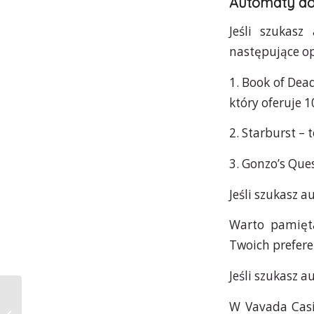
Automaty do
Jeśli szukas
następujące op
1. Book of Dea
który oferuje 1
2. Starburst – 
3. Gonzo’s Ques
Jeśli szukasz 
Warto pamięta
Twoich preferen
Jeśli szukasz 
Engagierte Helfer und das Erlebnis
W Vavada Casi
vulkan vegas in der Welt des