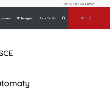
Phone: +254 728 545029
ization
3D Images
Talk To Us
SCE
automaty