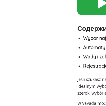
▶
Содерж
Wybór naj
Automaty 
Wady i za
Rejestrac
Jeśli szukasz 
idealnym wybor
szeroki wybór 
W Vavada możes