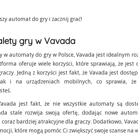
zy automat do gry i zacznij grać!
alety gry w Vavada
gry w automaty do gry w Polsce, Vavada jest idealnym r
forma oferuje wiele korzyści, które sprawiają, że je
aczy. Jedną z korzyści jest fakt, że Vavada jest dost
jak i na urządzeniach mobilnych, co sprawia, że
steś.
vada jest fakt, że nie wszystkie automaty są dost
ada stale rozwija swoją ofertę, dodając nowe autom
t coraz bardziej atrakcyjne dla graczy. Dodatkowo, Vava
ocji, które mogą pomóc Ci zwiększyć swoje szanse na 