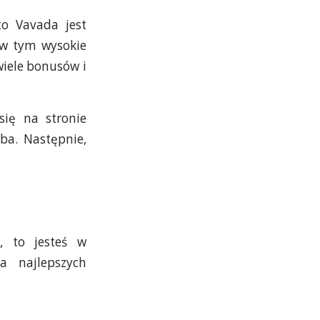
 to Vavada jest
 w tym wysokie
wiele bonusów i
się na stronie
ba. Następnie,
, to jesteś w
a najlepszych