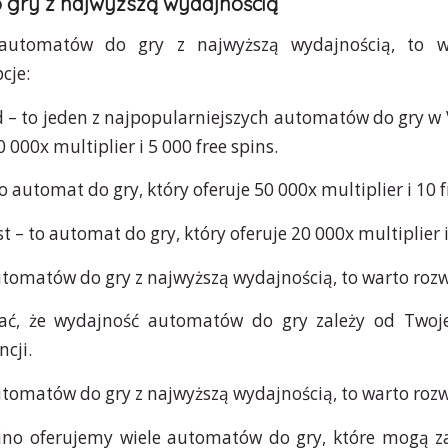
 gry z najwyższą wydajnością
z automatów do gry z najwyższą wydajnością, to w
cje:
d – to jeden z najpopularniejszych automatów do gry w
0 000x multiplier i 5 000 free spins.
to automat do gry, który oferuje 50 000x multiplier i 10 f
t – to automat do gry, który oferuje 20 000x multiplier i
automatów do gry z najwyższą wydajnością, to warto rozw
ć, że wydajność automatów do gry zależy od Twoje
cji.
automatów do gry z najwyższą wydajnością, to warto rozw
no oferujemy wiele automatów do gry, które mogą z