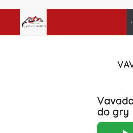
VA
Vavada 
do gry