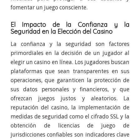
fomentar un juego consciente.
El Impacto de la Confianza y la
Seguridad en la Elección del Casino
La confianza y la seguridad son factores
primordiales en la decisión de un jugador al
elegir un casino en línea. Los jugadores buscan
plataformas que sean transparentes en sus
operaciones, que garanticen la protección de
sus datos personales y financieros, y que
ofrezcan juegos justos y aleatorios. La
reputación del casino, la implementación de
medidas de seguridad como el cifrado SSL y la
obtención de licencias de juego de
jurisdicciones confiables son indicadores clave