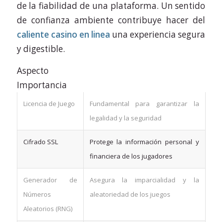
de la fiabilidad de una plataforma. Un sentido
de confianza ambiente contribuye hacer del
caliente casino en linea
una experiencia segura
y digestible.
Aspecto
Importancia
Licencia de Juego
Fundamental para garantizar la
legalidad y la seguridad
Cifrado SSL
Protege la información personal y
financiera de los jugadores
Generador de
Asegura la imparcialidad y la
Números
aleatoriedad de los juegos
Aleatorios (RNG)