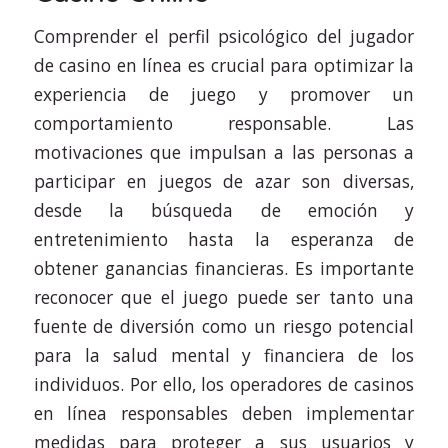
Comprender el perfil psicológico del jugador
de casino en línea es crucial para optimizar la
experiencia de juego y promover un
comportamiento responsable. Las
motivaciones que impulsan a las personas a
participar en juegos de azar son diversas,
desde la búsqueda de emoción y
entretenimiento hasta la esperanza de
obtener ganancias financieras. Es importante
reconocer que el juego puede ser tanto una
fuente de diversión como un riesgo potencial
para la salud mental y financiera de los
individuos. Por ello, los operadores de casinos
en línea responsables deben implementar
medidas para proteger a sus usuarios y