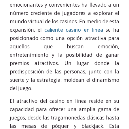
emocionantes y convenientes ha llevado a un
número creciente de jugadores a explorar el
mundo virtual de los casinos. En medio de esta
expansión, el
caliente casino en linea
se ha
posicionado como una opción atractiva para
aquellos que buscan emoción,
entretenimiento y la posibilidad de ganar
premios atractivos. Un lugar donde la
predisposición de las personas, junto con la
suerte y la estrategia, moldean el dinamismo
del juego.
El atractivo del casino en línea reside en su
capacidad para ofrecer una amplia gama de
juegos, desde las tragamonedas clásicas hasta
las mesas de póquer y blackjack. Esta