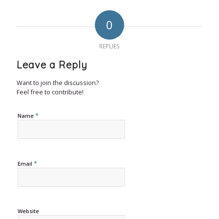
0
REPLIES
Leave a Reply
Want to join the discussion?
Feel free to contribute!
*
Name
*
Email
Website