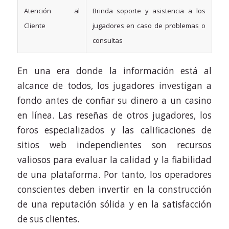
Atención al
Brinda soporte y asistencia a los
Cliente
jugadores en caso de problemas o
consultas
En una era donde la información está al
alcance de todos, los jugadores investigan a
fondo antes de confiar su dinero a un casino
en línea. Las reseñas de otros jugadores, los
foros especializados y las calificaciones de
sitios web independientes son recursos
valiosos para evaluar la calidad y la fiabilidad
de una plataforma. Por tanto, los operadores
conscientes deben invertir en la construcción
de una reputación sólida y en la satisfacción
de sus clientes.