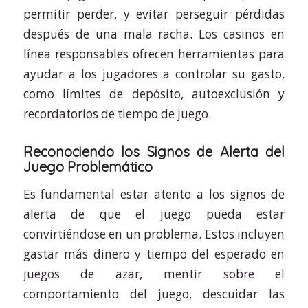
permitir perder, y evitar perseguir pérdidas
después de una mala racha. Los casinos en
línea responsables ofrecen herramientas para
ayudar a los jugadores a controlar su gasto,
como límites de depósito, autoexclusión y
recordatorios de tiempo de juego.
Reconociendo los Signos de Alerta del
Juego Problemático
Es fundamental estar atento a los signos de
alerta de que el juego pueda estar
convirtiéndose en un problema. Estos incluyen
gastar más dinero y tiempo del esperado en
juegos de azar, mentir sobre el
comportamiento del juego, descuidar las