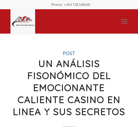
Phone: +254 728 545029
POST
UN ANÁLISIS
FISONÓMICO DEL
EMOCIONANTE
CALIENTE CASINO EN
LINEA Y SUS SECRETOS