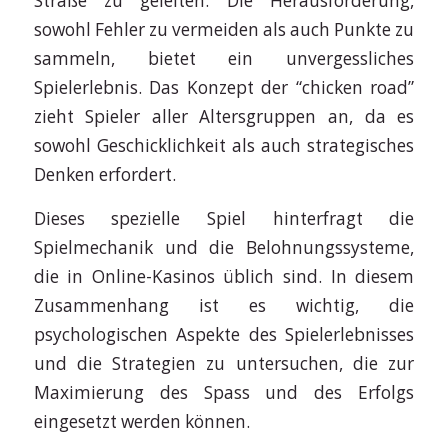
Straße zu geleiten. Die Herausforderung,
sowohl Fehler zu vermeiden als auch Punkte zu
sammeln, bietet ein unvergessliches
Spielerlebnis. Das Konzept der “chicken road”
zieht Spieler aller Altersgruppen an, da es
sowohl Geschicklichkeit als auch strategisches
Denken erfordert.
Dieses spezielle Spiel hinterfragt die
Spielmechanik und die Belohnungssysteme,
die in Online-Kasinos üblich sind. In diesem
Zusammenhang ist es wichtig, die
psychologischen Aspekte des Spielerlebnisses
und die Strategien zu untersuchen, die zur
Maximierung des Spass und des Erfolgs
eingesetzt werden können.