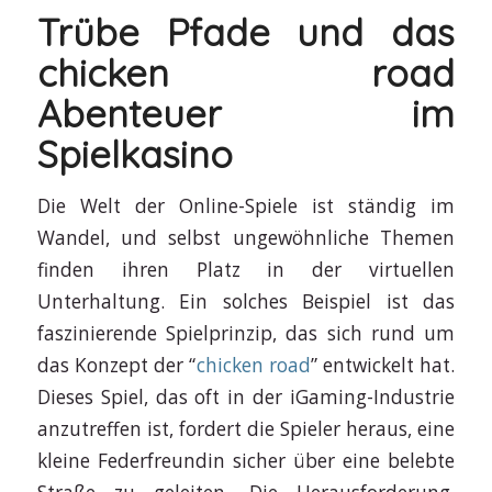
Trübe Pfade und das
chicken road
Abenteuer im
Spielkasino
Die Welt der Online-Spiele ist ständig im
Wandel, und selbst ungewöhnliche Themen
finden ihren Platz in der virtuellen
Unterhaltung. Ein solches Beispiel ist das
faszinierende Spielprinzip, das sich rund um
das Konzept der “
chicken road
” entwickelt hat.
Dieses Spiel, das oft in der iGaming-Industrie
anzutreffen ist, fordert die Spieler heraus, eine
kleine Federfreundin sicher über eine belebte