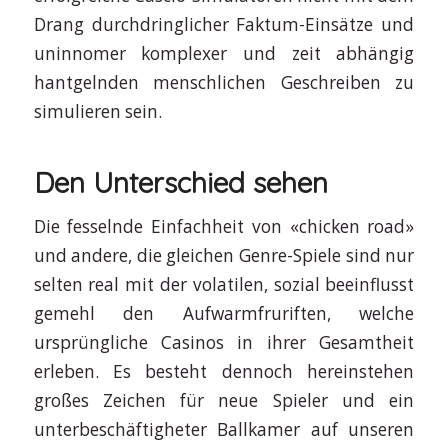
Drang durchdringlicher Faktum-Einsätze und
uninnomer komplexer und zeit abhängig
hantgelnden menschlichen Geschreiben zu
simulieren sein.
Den Unterschied sehen
Die fesselnde Einfachheit von «chicken road»
und andere, die gleichen Genre-Spiele sind nur
selten real mit der volatilen, sozial beeinflusst
gemehl den Aufwarmfruriften, welche
ursprüngliche Casinos in ihrer Gesamtheit
erleben. Es besteht dennoch hereinstehen
großes Zeichen für neue Spieler und ein
unterbeschäftigheter Ballkamer auf unseren