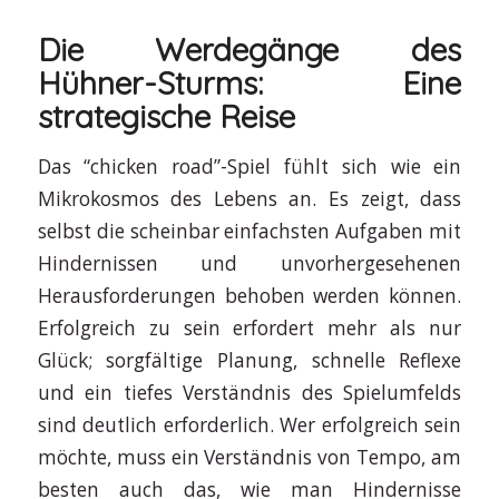
Die Werdegänge des
Hühner-Sturms: Eine
strategische Reise
Das “chicken road”-Spiel fühlt sich wie ein
Mikrokosmos des Lebens an. Es zeigt, dass
selbst die scheinbar einfachsten Aufgaben mit
Hindernissen und unvorhergesehenen
Herausforderungen behoben werden können.
Erfolgreich zu sein erfordert mehr als nur
Glück; sorgfältige Planung, schnelle Reflexe
und ein tiefes Verständnis des Spielumfelds
sind deutlich erforderlich. Wer erfolgreich sein
möchte, muss ein Verständnis von Tempo, am
besten auch das, wie man Hindernisse