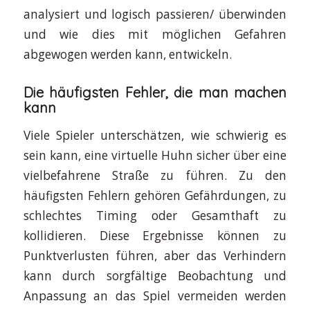
analysiert und logisch passieren/ überwinden
und wie dies mit möglichen Gefahren
abgewogen werden kann, entwickeln.
Die häufigsten Fehler, die man machen
kann
Viele Spieler unterschätzen, wie schwierig es
sein kann, eine virtuelle Huhn sicher über eine
vielbefahrene Straße zu führen. Zu den
häufigsten Fehlern gehören Gefährdungen, zu
schlechtes Timing oder Gesamthaft zu
kollidieren. Diese Ergebnisse können zu
Punktverlusten führen, aber das Verhindern
kann durch sorgfältige Beobachtung und
Anpassung an das Spiel vermeiden werden