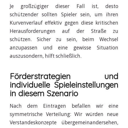
Je großzügiger dieser Fall ist, desto
schützender sollten Spieler sein, um ihren
Kurvenverlauf effektiv gegen diese kritischen
Herausforderungen auf der Straße zu
schützen. Sicher zu sein, beim Wechsel
anzupassen und eine gewisse Situation
auszusondern, hilft schließlich.
Förderstrategien und
individuelle Spieleinstellungen
in diesem Szenario
Nach dem Eintragen befallen wir eine
symmetrische Verteilung: Wir würden neue
Verstandeskonzepte übergemeinandersehen,