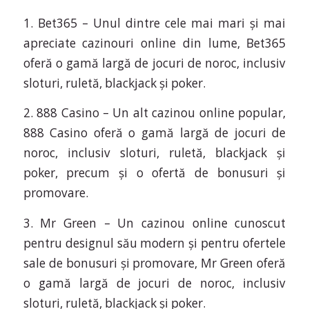
1. Bet365 – Unul dintre cele mai mari și mai
apreciate cazinouri online din lume, Bet365
oferă o gamă largă de jocuri de noroc, inclusiv
sloturi, ruletă, blackjack și poker.
2. 888 Casino – Un alt cazinou online popular,
888 Casino oferă o gamă largă de jocuri de
noroc, inclusiv sloturi, ruletă, blackjack și
poker, precum și o ofertă de bonusuri și
promovare.
3. Mr Green – Un cazinou online cunoscut
pentru designul său modern și pentru ofertele
sale de bonusuri și promovare, Mr Green oferă
o gamă largă de jocuri de noroc, inclusiv
sloturi, ruletă, blackjack și poker.