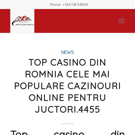
Phone: +254 728 545029
NEWS
TOP CASINO DIN
ROMNIA CELE MAI
POPULARE CAZINOURI
ONLINE PENTRU
JUCTORI.4455
Top casino din