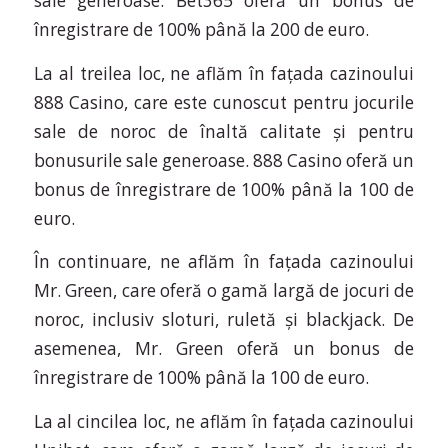
sale generoase. Bet365 oferă un bonus de
înregistrare de 100% până la 200 de euro.
La al treilea loc, ne aflăm în fațada cazinoului
888 Casino, care este cunoscut pentru jocurile
sale de noroc de înaltă calitate și pentru
bonusurile sale generoase. 888 Casino oferă un
bonus de înregistrare de 100% până la 100 de
euro.
În continuare, ne aflăm în fațada cazinoului
Mr. Green, care oferă o gamă largă de jocuri de
noroc, inclusiv sloturi, ruletă și blackjack. De
asemenea, Mr. Green oferă un bonus de
înregistrare de 100% până la 100 de euro.
La al cincilea loc, ne aflăm în fațada cazinoului