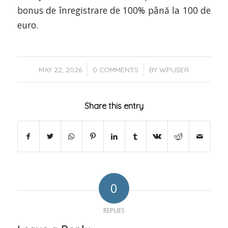
bonus de înregistrare de 100% până la 100 de
euro.
/
/
MAY 22, 2026
0 COMMENTS
BY
WPUSER
Share this entry
0
REPLIES