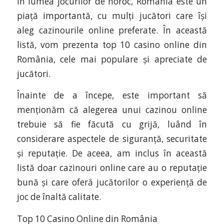
În lumea jocurilor de noroc, România este un
piață importantă, cu mulți jucători care își
aleg cazinourile online preferate. În această
listă, vom prezenta top 10 casino online din
România, cele mai populare și apreciate de
jucători.
Înainte de a începe, este important să
menționăm că alegerea unui cazinou online
trebuie să fie făcută cu grijă, luând în
considerare aspectele de siguranță, securitate
și reputație. De aceea, am inclus în această
listă doar cazinouri online care au o reputație
bună și care oferă jucătorilor o experiență de
joc de înaltă calitate.
Top 10 Casino Online din România