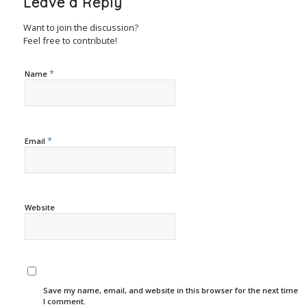
Leave a Reply
Want to join the discussion?
Feel free to contribute!
*
Name
*
Email
Website
Save my name, email, and website in this browser for the next time
I comment.