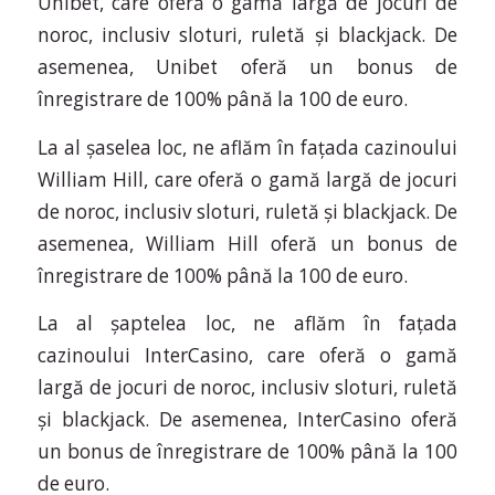
Unibet, care oferă o gamă largă de jocuri de
noroc, inclusiv sloturi, ruletă și blackjack. De
asemenea, Unibet oferă un bonus de
înregistrare de 100% până la 100 de euro.
La al șaselea loc, ne aflăm în fațada cazinoului
William Hill, care oferă o gamă largă de jocuri
de noroc, inclusiv sloturi, ruletă și blackjack. De
asemenea, William Hill oferă un bonus de
înregistrare de 100% până la 100 de euro.
La al șaptelea loc, ne aflăm în fațada
cazinoului InterCasino, care oferă o gamă
largă de jocuri de noroc, inclusiv sloturi, ruletă
și blackjack. De asemenea, InterCasino oferă
un bonus de înregistrare de 100% până la 100
de euro.