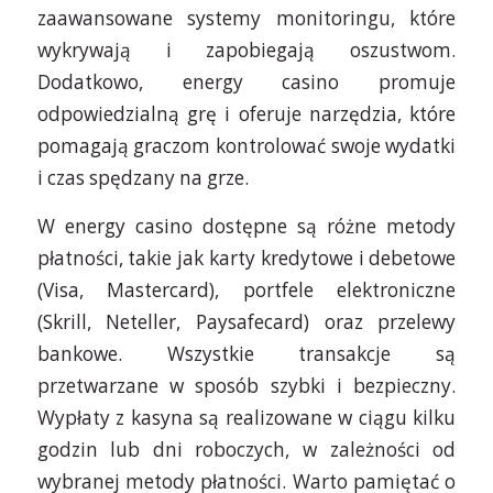
zaawansowane systemy monitoringu, które
wykrywają i zapobiegają oszustwom.
Dodatkowo, energy casino promuje
odpowiedzialną grę i oferuje narzędzia, które
pomagają graczom kontrolować swoje wydatki
i czas spędzany na grze.
W energy casino dostępne są różne metody
płatności, takie jak karty kredytowe i debetowe
(Visa, Mastercard), portfele elektroniczne
(Skrill, Neteller, Paysafecard) oraz przelewy
bankowe. Wszystkie transakcje są
przetwarzane w sposób szybki i bezpieczny.
Wypłaty z kasyna są realizowane w ciągu kilku
godzin lub dni roboczych, w zależności od
wybranej metody płatności. Warto pamiętać o