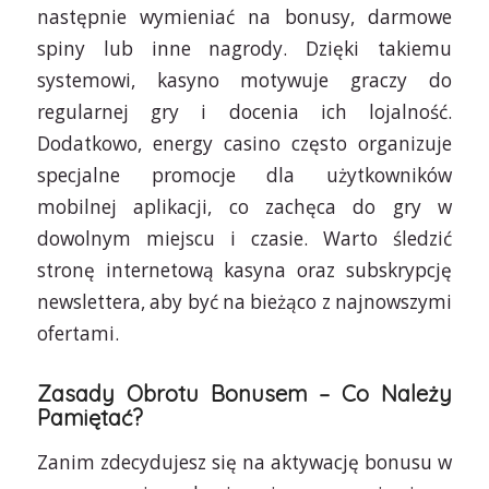
następnie wymieniać na bonusy, darmowe
spiny lub inne nagrody. Dzięki takiemu
systemowi, kasyno motywuje graczy do
regularnej gry i docenia ich lojalność.
Dodatkowo, energy casino często organizuje
specjalne promocje dla użytkowników
mobilnej aplikacji, co zachęca do gry w
dowolnym miejscu i czasie. Warto śledzić
stronę internetową kasyna oraz subskrypcję
newslettera, aby być na bieżąco z najnowszymi
ofertami.
Zasady Obrotu Bonusem – Co Należy
Pamiętać?
Zanim zdecydujesz się na aktywację bonusu w