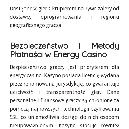
Dostępność gier z krupierem na żywo zależy od
dostawcy oprogramowania i regionu
geograficznego gracza.
Bezpieczeństwo i Metody
Płatności w Energy Casino
Bezpieczeństwo graczy jest priorytetem dla
energy casino. Kasyno posiada licencję wydaną
przez renomowaną jurysdykcję, co gwarantuje
uczciwość i transparentność gier. Dane
personalne i finansowe graczy są chronione za
pomocą najnowszych technologii szyfrowania
SSL, co uniemożliwia dostęp do nich osobom
nieupoważnionym. Kasyno stosuje również