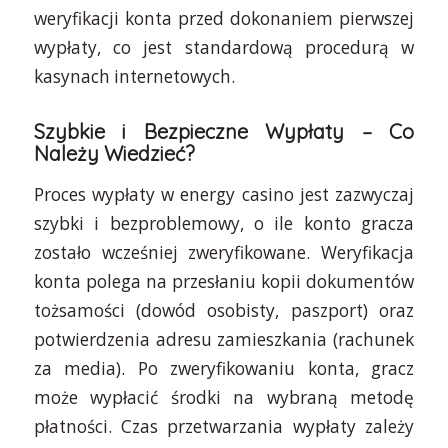
weryfikacji konta przed dokonaniem pierwszej
wypłaty, co jest standardową procedurą w
kasynach internetowych.
Szybkie i Bezpieczne Wypłaty – Co
Należy Wiedzieć?
Proces wypłaty w energy casino jest zazwyczaj
szybki i bezproblemowy, o ile konto gracza
zostało wcześniej zweryfikowane. Weryfikacja
konta polega na przesłaniu kopii dokumentów
tożsamości (dowód osobisty, paszport) oraz
potwierdzenia adresu zamieszkania (rachunek
za media). Po zweryfikowaniu konta, gracz
może wypłacić środki na wybraną metodę
płatności. Czas przetwarzania wypłaty zależy