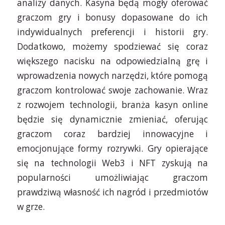
analizy danych. Kasyna będą mogły oferować
graczom gry i bonusy dopasowane do ich
indywidualnych preferencji i historii gry.
Dodatkowo, możemy spodziewać się coraz
większego nacisku na odpowiedzialną grę i
wprowadzenia nowych narzędzi, które pomogą
graczom kontrolować swoje zachowanie. Wraz
z rozwojem technologii, branża kasyn online
będzie się dynamicznie zmieniać, oferując
graczom coraz bardziej innowacyjne i
emocjonujące formy rozrywki. Gry opierające
się na technologii Web3 i NFT zyskują na
popularności umożliwiając graczom
prawdziwą własność ich nagród i przedmiotów
w grze.