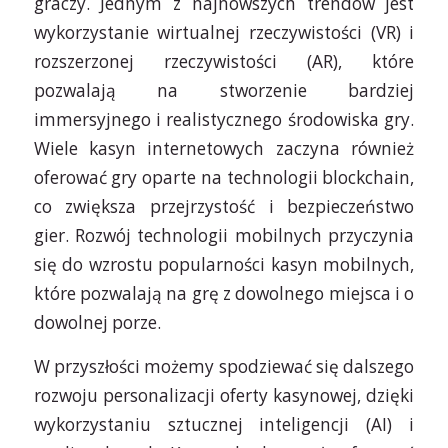
graczy. Jednym z najnowszych trendów jest
wykorzystanie wirtualnej rzeczywistości (VR) i
rozszerzonej rzeczywistości (AR), które
pozwalają na stworzenie bardziej
immersyjnego i realistycznego środowiska gry.
Wiele kasyn internetowych zaczyna również
oferować gry oparte na technologii blockchain,
co zwiększa przejrzystość i bezpieczeństwo
gier. Rozwój technologii mobilnych przyczynia
się do wzrostu popularności kasyn mobilnych,
które pozwalają na grę z dowolnego miejsca i o
dowolnej porze.
W przyszłości możemy spodziewać się dalszego
rozwoju personalizacji oferty kasynowej, dzięki
wykorzystaniu sztucznej inteligencji (AI) i