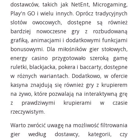
dostawców, takich jak NetEnt, Microgaming,
Play'n GO i wielu innych. Oprócz tradycyjnych
slotów owocowych, dostępne są również
bardziej nowoczesne gry z rozbudowaną
grafiką, animacjami i dodatkowymi funkcjami
bonusowymi. Dla miłośników gier stołowych,
energy casino przygotowało szeroką gamę
ruletki, blackjacka, pokera i baccarty, dostępne
w różnych wariantach. Dodatkowo, w ofercie
kasyna znajdują się również gry z krupierem
na żywo, które pozwalają na interaktywną grę
z prawdziwymi krupierami w czasie
rzeczywistym.
Warto zwrócić uwagę na możliwość filtrowania
gier według dostawcy, kategorii, czy