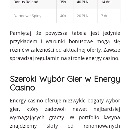
Bonus Reload
35x
40 PLN
14 dni
Darmowe Spiny
40x
20 PLN
7 dni
Pamiętaj, że powyższa tabela jest jedynie
przykładem i warunki bonusowe mogą się
różnić w zależności od aktualnej oferty. Zawsze
sprawdzaj regulamin na stronie energy casino.
Szeroki Wybór Gier w Energy
Casino
Energy casino oferuje niezwykle bogaty wybór
gier, który zadowoli nawet najbardziej
wymagających graczy. W portfolio kasyna
znajdziemy sloty od renomowanych