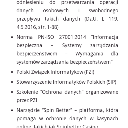
odniesieniu do przetwarzania operacji
danych osobowych i swobodnego
przepływu takich danych (Dz.U. L 119,
4.5.2016, str. 1-88)
Norma PN-ISO 27001:2014 “Informacja
bezpieczna – Systemy zarządzania
bezpieczeństwem – Wymagania dla
systemów zarządzania bezpieczeństwem”
Polski Związek Informatyków (PZI)
Stowarzyszenie Informatyków Polskich (SIP)
Szkolenie “Ochrona danych” organizowane
przez PZI
Narzędzie “Spin Better” – platforma, która
pomaga w ochronie danych w kasynach
online, takich jak Spinbetter Casino