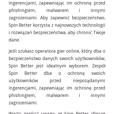
ingerencjami, zapewniając im ochronę przed
phishingiem, malwarem i innymi
zagrożeniami. Aby zapewnić bezpieczeństwo,
Spin Better korzysta z najnowszych technologii
i rozwiązań bezpieczeństwa, aby chronić Twoje
dane.
Jeśli szukasz operatora gier online, który dba o
bezpieczeństwo danych swoich użytkowników,
Spin Better jest idealnym wyborem. Zespół
Spin Better dba o ochronę swoich
użytkowników przed niepożądanymi
ingerencjami, zapewniając im ochronę przed
phishingiem, malwarem i innymi
zagrożeniami.
Warto zwrócić uwagę, że Spin Better oferuje