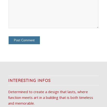
INTERESTING INFOS
Determined to create a design that lasts, where
function meets art in a building that is both timeless
and memorable.