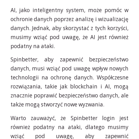
AI, jako inteligentny system, może pomóc w
ochronie danych poprzez analizę i wizualizację
danych. Jednak, aby skorzystać z tych korzyści,
musimy wziąć pod uwagę, że AI jest również
podatny na ataki.
Spinbetter, aby zapewnić bezpieczeństwo
danych, musi wziąć pod uwagę wpływ nowych
technologii na ochronę danych. Współczesne
rozwiązania, takie jak blockchain i AI, mogą
znacznie poprawić bezpieczeństwo danych, ale
także mogą stworzyć nowe wyzwania.
Warto zauważyć, że Spinbetter login jest
również podatny na ataki, dlatego musimy
wziąć pod uwagę, aby zapewnić