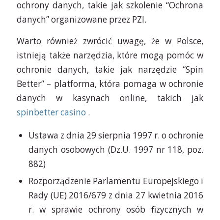
ochrony danych, takie jak szkolenie “Ochrona
danych” organizowane przez PZI.
Warto również zwrócić uwagę, że w Polsce,
istnieją także narzędzia, które mogą pomóc w
ochronie danych, takie jak narzędzie “Spin
Better” – platforma, która pomaga w ochronie
danych w kasynach online, takich jak
spinbetter casino
.
Ustawa z dnia 29 sierpnia 1997 r. o ochronie
danych osobowych (Dz.U. 1997 nr 118, poz.
882)
Rozporządzenie Parlamentu Europejskiego i
Rady (UE) 2016/679 z dnia 27 kwietnia 2016
r. w sprawie ochrony osób fizycznych w