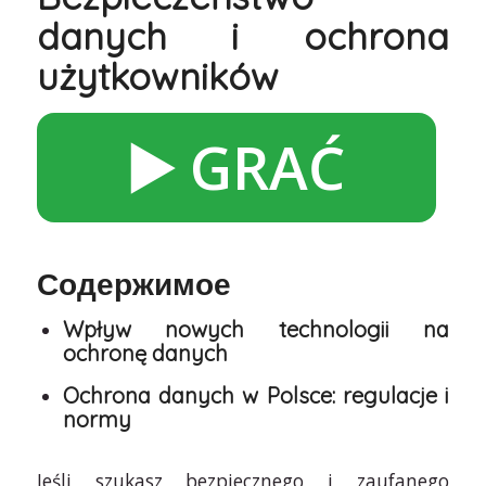
danych i ochrona
użytkowników
▶️ GRAĆ
Содержимое
Wpływ nowych technologii na
ochronę danych
Ochrona danych w Polsce: regulacje i
normy
Jeśli szukasz bezpiecznego i zaufanego