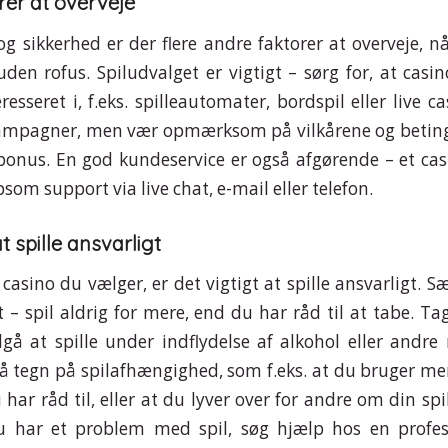
rer at overveje
og sikkerhed er der flere andre faktorer at overveje, n
uden rofus. Spiludvalget er vigtigt – sørg for, at casin
eresseret i, f.eks. spilleautomater, bordspil eller live c
ampagner, men vær opmærksom på vilkårene og betinge
bonus. En god kundeservice er også afgørende – et cas
som support via live chat, e-mail eller telefon.
t spille ansvarligt
casino du vælger, er det vigtigt at spille ansvarligt. 
et – spil aldrig for mere, end du har råd til at tabe. T
å at spille under indflydelse af alkohol eller andre
tegn på spilafhængighed, som f.eks. at du bruger mer
 har råd til, eller at du lyver over for andre om din sp
du har et problem med spil, søg hjælp hos en profess