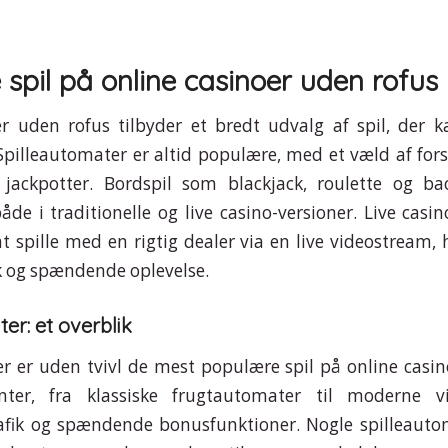
spil på online casinoer uden rofus
r uden rofus tilbyder et bredt udvalg af spil, der kan
pilleautomater er altid populære, med et væld af fors
 jackpotter. Bordspil som blackjack, roulette og ba
åde i traditionelle og live casino-versioner. Live casin
t spille med en rigtig dealer via en live videostream, h
k og spændende oplevelse.
er: et overblik
r er uden tvivl de mest populære spil på online casino
anter, fra klassiske frugtautomater til moderne 
afik og spændende bonusfunktioner. Nogle spilleauto