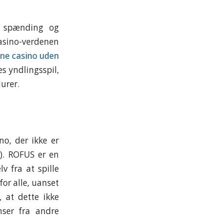
r spænding og
casino-verdenen
ine casino uden
es yndlingsspil,
durer.
no, der ikke er
e). ROFUS er en
v fra at spille
for alle, uanset
, at dette ikke
nser fra andre