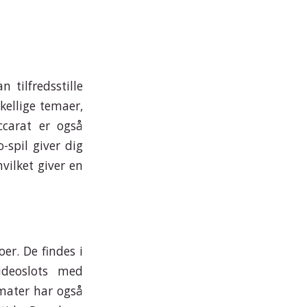
 tilfredsstille
kellige temaer,
ccarat er også
o-spil giver dig
vilket giver en
er. De findes i
videoslots med
mater har også