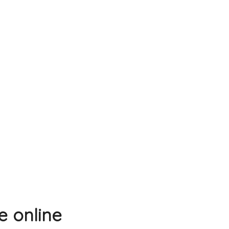
ne online