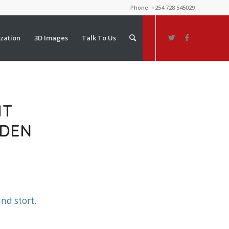
Phone: +254 728 545029
ization
3D Images
Talk To Us
IT
UDEN
ind stort.