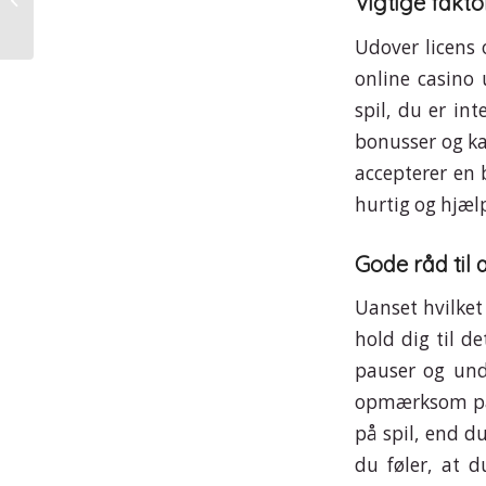
Vigtige fakto
chicken road oplevelse for alle
Udover licens 
online casino 
spil, du er int
bonusser og k
accepterer en 
hurtig og hjælp
Gode råd til a
Uanset hvilket 
hold dig til d
pauser og undg
opmærksom på 
på spil, end du
du føler, at 