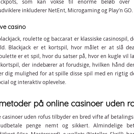
jackpots, som kan vokse til enorme beløb over 
dviklere inkluderer NetEnt, Microgaming og Play’n GO.
ive casino
lackjack, roulette og baccarat er klassiske casinospil, 
ld. Blackjack er et kortspil, hvor målet er at slå d
oulette er et spil, hvor du satser på, hvor en kugle vil l
 kortspil, der indebærer at forudsige, hvilken hånd der 
er dig mulighed for at spille disse spil med en rigtig d
cial og interaktiv oplevelse.
metoder på online casinoer uden r
e casinoer uden rofus tilbyder en bred vifte af betalin
udbetale penge nemt og sikkert. Almindelige bet