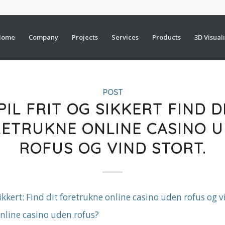
Home
Company
Projects
Services
Products
3D Visual
POST
PIL FRIT OG SIKKERT FIND D
ETRUKNE ONLINE CASINO 
ROFUS OG VIND STORT.
 sikkert: Find dit foretrukne online casino uden rofus og v
online casino uden rofus?