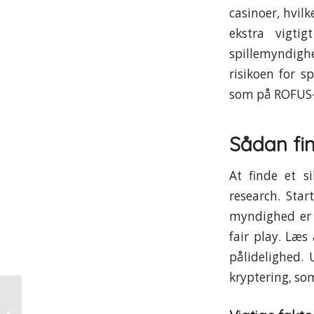
casinoer, hvilk
ekstra vigti
spillemyndighe
risikoen for 
som på ROFUS-r
Sådan fin
At finde et s
research. Star
myndighed er e
fair play. Læs
pålidelighed.
kryptering, som
Uforpligtet sjov og afslappet