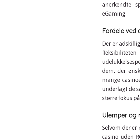
anerkendte s
eGaming.
Fordele ved 
Der er adskilli
fleksibilitet
udelukkelsespe
dem, der ønske
mange casinoe
underlagt de s
større fokus på
Ulemper og ri
Selvom der er 
casino uden R