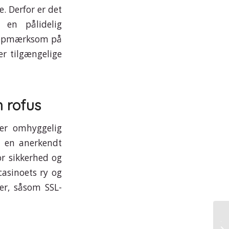
e. Derfor er det
 en pålidelig
re opmærksom på
r tilgængelige
n rofus
ver omhyggelig
ra en anerkendt
or sikkerhed og
casinoets ry og
er, såsom SSL-
Ju
ch