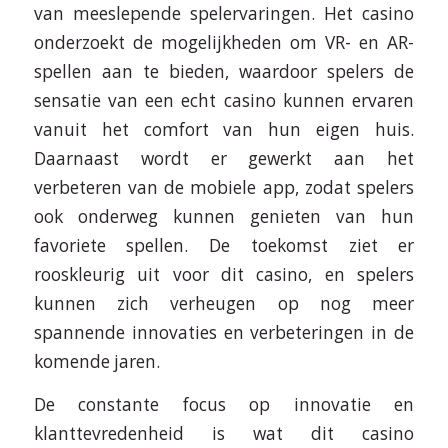
van meeslepende spelervaringen. Het casino
onderzoekt de mogelijkheden om VR- en AR-
spellen aan te bieden, waardoor spelers de
sensatie van een echt casino kunnen ervaren
vanuit het comfort van hun eigen huis.
Daarnaast wordt er gewerkt aan het
verbeteren van de mobiele app, zodat spelers
ook onderweg kunnen genieten van hun
favoriete spellen. De toekomst ziet er
rooskleurig uit voor dit casino, en spelers
kunnen zich verheugen op nog meer
spannende innovaties en verbeteringen in de
komende jaren.
De constante focus op innovatie en
klanttevredenheid is wat dit casino