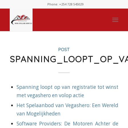
Phone: +254 728 545029
POST
SPANNING_LOOPT_OP_V
Spanning loopt op van registratie tot winst
met vegashero en volop actie
Het Spelaanbod van Vegashero: Een Wereld
van Mogelijkheden
Software Providers: De Motoren Achter de