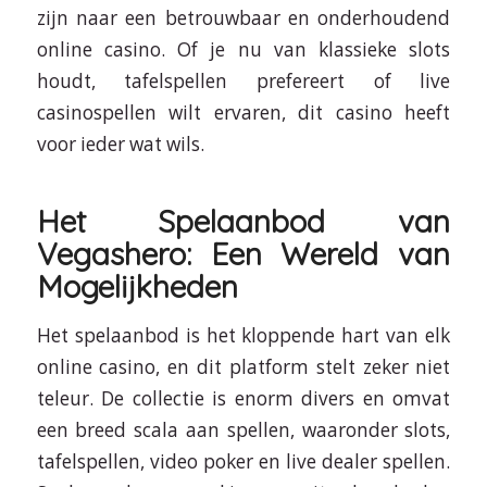
zijn naar een betrouwbaar en onderhoudend
online casino. Of je nu van klassieke slots
houdt, tafelspellen prefereert of live
casinospellen wilt ervaren, dit casino heeft
voor ieder wat wils.
Het Spelaanbod van
Vegashero: Een Wereld van
Mogelijkheden
Het spelaanbod is het kloppende hart van elk
online casino, en dit platform stelt zeker niet
teleur. De collectie is enorm divers en omvat
een breed scala aan spellen, waaronder slots,
tafelspellen, video poker en live dealer spellen.