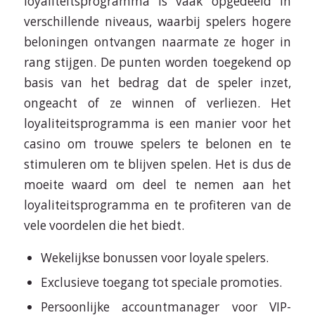
loyaliteitsprogramma is vaak opgedeeld in
verschillende niveaus, waarbij spelers hogere
beloningen ontvangen naarmate ze hoger in
rang stijgen. De punten worden toegekend op
basis van het bedrag dat de speler inzet,
ongeacht of ze winnen of verliezen. Het
loyaliteitsprogramma is een manier voor het
casino om trouwe spelers te belonen en te
stimuleren om te blijven spelen. Het is dus de
moeite waard om deel te nemen aan het
loyaliteitsprogramma en te profiteren van de
vele voordelen die het biedt.
Wekelijkse bonussen voor loyale spelers.
Exclusieve toegang tot speciale promoties.
Persoonlijke accountmanager voor VIP-