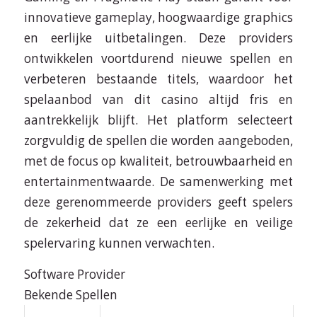
innovatieve gameplay, hoogwaardige graphics
en eerlijke uitbetalingen. Deze providers
ontwikkelen voortdurend nieuwe spellen en
verbeteren bestaande titels, waardoor het
spelaanbod van dit casino altijd fris en
aantrekkelijk blijft. Het platform selecteert
zorgvuldig de spellen die worden aangeboden,
met de focus op kwaliteit, betrouwbaarheid en
entertainmentwaarde. De samenwerking met
deze gerenommeerde providers geeft spelers
de zekerheid dat ze een eerlijke en veilige
spelervaring kunnen verwachten.
Software Provider
Bekende Spellen