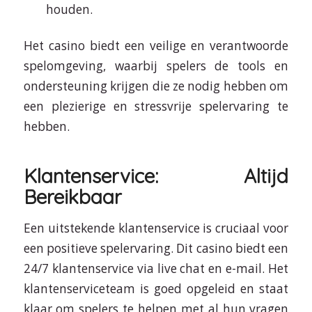
houden.
Het casino biedt een veilige en verantwoorde
spelomgeving, waarbij spelers de tools en
ondersteuning krijgen die ze nodig hebben om
een plezierige en stressvrije spelervaring te
hebben.
Klantenservice: Altijd
Bereikbaar
Een uitstekende klantenservice is cruciaal voor
een positieve spelervaring. Dit casino biedt een
24/7 klantenservice via live chat en e-mail. Het
klantenserviceteam is goed opgeleid en staat
klaar om spelers te helpen met al hun vragen