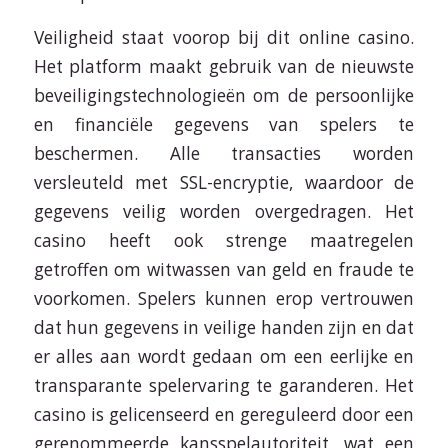
Veiligheid staat voorop bij dit online casino.
Het platform maakt gebruik van de nieuwste
beveiligingstechnologieën om de persoonlijke
en financiële gegevens van spelers te
beschermen. Alle transacties worden
versleuteld met SSL-encryptie, waardoor de
gegevens veilig worden overgedragen. Het
casino heeft ook strenge maatregelen
getroffen om witwassen van geld en fraude te
voorkomen. Spelers kunnen erop vertrouwen
dat hun gegevens in veilige handen zijn en dat
er alles aan wordt gedaan om een eerlijke en
transparante spelervaring te garanderen. Het
casino is gelicenseerd en gereguleerd door een
gerenommeerde kansspelautoriteit, wat een