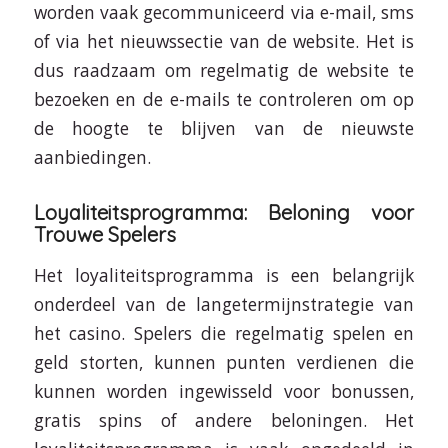
worden vaak gecommuniceerd via e-mail, sms
of via het nieuwssectie van de website. Het is
dus raadzaam om regelmatig de website te
bezoeken en de e-mails te controleren om op
de hoogte te blijven van de nieuwste
aanbiedingen.
Loyaliteitsprogramma: Beloning voor
Trouwe Spelers
Het loyaliteitsprogramma is een belangrijk
onderdeel van de langetermijnstrategie van
het casino. Spelers die regelmatig spelen en
geld storten, kunnen punten verdienen die
kunnen worden ingewisseld voor bonussen,
gratis spins of andere beloningen. Het