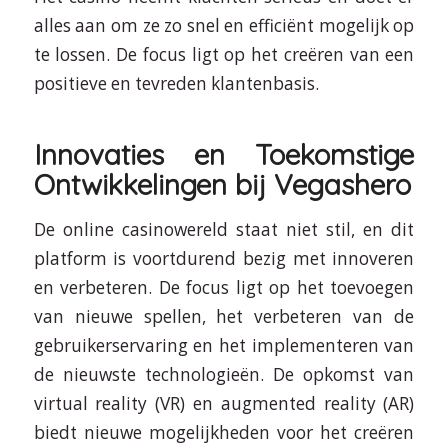
alles aan om ze zo snel en efficiënt mogelijk op
te lossen. De focus ligt op het creëren van een
positieve en tevreden klantenbasis.
Innovaties en Toekomstige
Ontwikkelingen bij Vegashero
De online casinowereld staat niet stil, en dit
platform is voortdurend bezig met innoveren
en verbeteren. De focus ligt op het toevoegen
van nieuwe spellen, het verbeteren van de
gebruikerservaring en het implementeren van
de nieuwste technologieën. De opkomst van
virtual reality (VR) en augmented reality (AR)
biedt nieuwe mogelijkheden voor het creëren