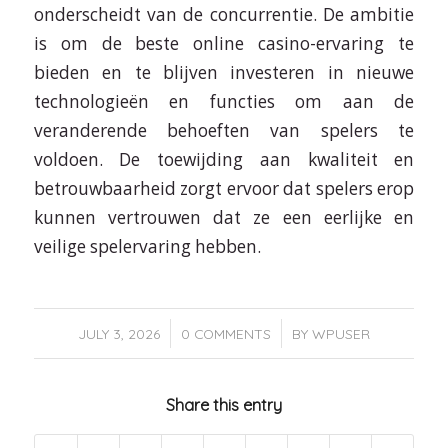
onderscheidt van de concurrentie. De ambitie
is om de beste online casino-ervaring te
bieden en te blijven investeren in nieuwe
technologieën en functies om aan de
veranderende behoeften van spelers te
voldoen. De toewijding aan kwaliteit en
betrouwbaarheid zorgt ervoor dat spelers erop
kunnen vertrouwen dat ze een eerlijke en
veilige spelervaring hebben.
/
/
JULY 3, 2026
0 COMMENTS
BY
WPUSER
Share this entry