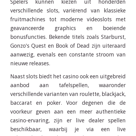
Spelers kunnen kiezen uit honderden
verschillende slots, variërend van klassieke
fruitmachines tot moderne videoslots met
geavanceerde graphics en boeiende
bonusfuncties. Bekende titels zoals Starburst,
Gonzo's Quest en Book of Dead zijn uiteraard
aanwezig, evenals een constante stroom van
nieuwe releases.
Naast slots biedt het casino ook een uitgebreid
aanbod aan tafelspellen, waaronder
verschillende varianten van roulette, blackjack,
baccarat en poker. Voor degenen die de
voorkeur geven aan een meer authentieke
casino-ervaring, zijn er live dealer spellen
beschikbaar, waarbij je via een live