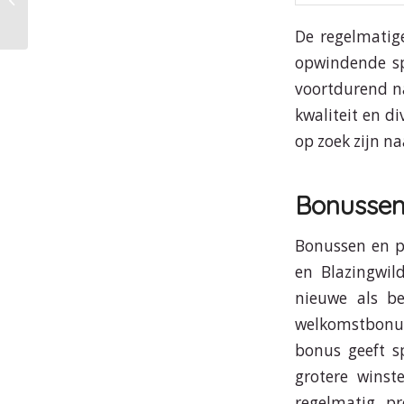
De regelmatig
opwindende spe
voortdurend n
kwaliteit en di
op zoek zijn na
Bonussen
Bonussen en pr
en Blazingwil
nieuwe als be
welkomstbonus,
bonus geeft s
grotere winst
regelmatig p