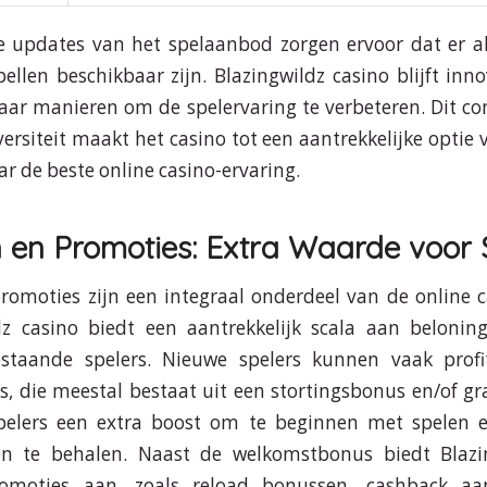
e updates van het spelaanbod zorgen ervoor dat er al
llen beschikbaar zijn. Blazingwildz casino blijft inn
aar manieren om de spelervaring te verbeteren. Dit 
versiteit maakt het casino tot een aantrekkelijke optie 
ar de beste online casino-ervaring.
 en Promoties: Extra Waarde voor 
omoties zijn een integraal onderdeel van de online c
dz casino biedt een aantrekkelijk scala aan belonin
staande spelers. Nieuwe spelers kunnen vaak prof
 die meestal bestaat uit een stortingsbonus en/of gra
pelers een extra boost om te beginnen met spelen
en te behalen. Naast de welkomstbonus biedt Blazi
romoties aan, zoals reload bonussen, cashback aa