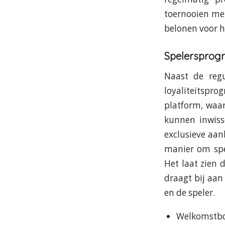
toernooien met
belonen voor h
Spelersprogr
Naast de regu
loyaliteitspro
platform, waa
kunnen inwisse
exclusieve aan
manier om spel
Het laat zien d
draagt bij aan
en de speler.
Welkomstbo