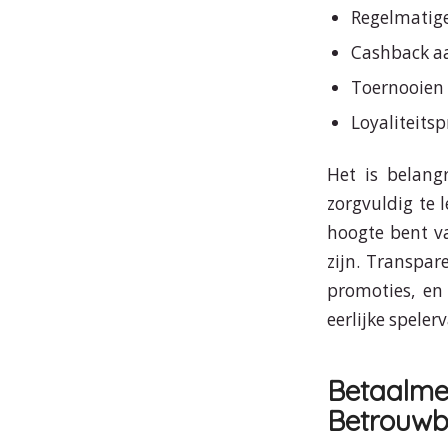
Regelmatig
Cashback a
Toernooien 
Loyaliteit
Het is belan
zorgvuldig te l
hoogte bent va
zijn. Transpar
promoties, en
eerlijke speler
Betaalm
Betrouw