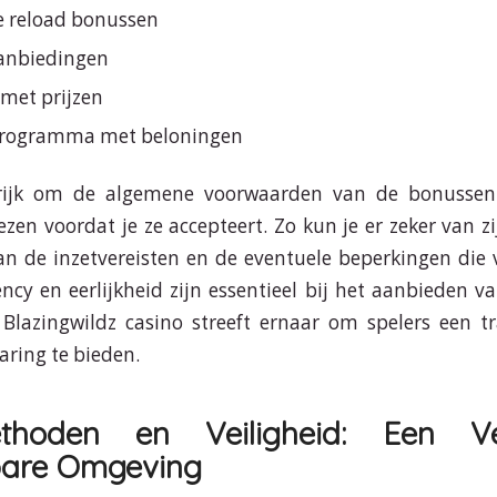
e reload bonussen
anbiedingen
met prijzen
sprogramma met beloningen
grijk om de algemene voorwaarden van de bonussen
ezen voordat je ze accepteert. Zo kun je er zeker van z
n de inzetvereisten en de eventuele beperkingen die
ency en eerlijkheid zijn essentieel bij het aanbieden 
 Blazingwildz casino streeft ernaar om spelers een t
varing te bieden.
ethoden en Veiligheid: Een Ve
bare Omgeving