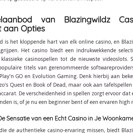
laanbod van Blazingwildz Cas
it aan Opties
 is het kloppende hart van elk online casino, en Blaz
grijpen. Het casino biedt een indrukwekkende select
klassieke casinospellen tot de nieuwste videoslots.
populaire titels van gerenommeerde softwareproviders
lay'n GO en Evolution Gaming. Denk hierbij aan beke
zo's Quest en Book of Dead, maar ook aan tafelspellen 
ccarat. De verscheidenheid in spellen zorgt ervoor dat 
vinden is, of je nu een beginner bent of een ervaren high r
 De Sensatie van een Echt Casino in Je Woonkam
ie de authentieke casino-ervaring missen, biedt Blaz