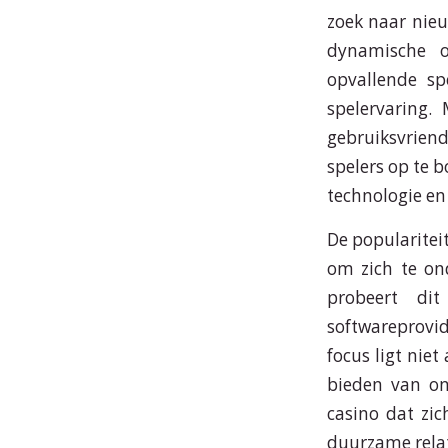
zoek naar nie
dynamische 
opvallende sp
spelervaring.
gebruiksvrien
spelers op te 
technologie en
De populariteit
om zich te on
probeert di
softwareprovid
focus ligt nie
bieden van on
casino dat zic
duurzame relat