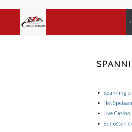
SPANN
Spanning en
Het Spelaan
Live Casino
Bonussen en