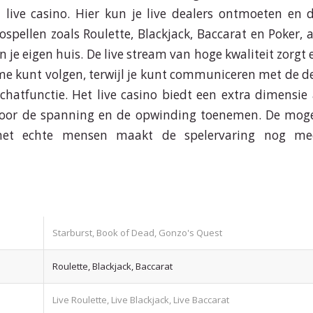
d live casino. Hier kun je live dealers ontmoeten en
nospellen zoals Roulette, Blackjack, Baccarat en Poker, 
 je eigen huis. De live stream van hoge kwaliteit zorgt 
time kunt volgen, terwijl je kunt communiceren met de d
 chatfunctie. Het live casino biedt een extra dimensie
oor de spanning en de opwinding toenemen. De moge
met echte mensen maakt de spelervaring nog me
Starburst, Book of Dead, Gonzo's Quest
Roulette, Blackjack, Baccarat
Live Roulette, Live Blackjack, Live Baccarat
racza