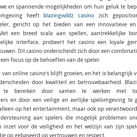
uwe en spannende mogelijkheden om hun geluk te bepr
omgeving heeft
blazingwildz casino
zich gepositio
eler, gericht op het bieden van een innovatieve en 
 Met een breed scala aan spellen, aantrekkelijke b
delijke interface, probeert het casino een loyale g
bouwen. Dit casino onderscheidt zich door een combina
 een focus op de behoeften van de speler.
 van online casino's blijft groeien, en het is belangrijk
derscheiden door kwaliteit en betrouwbaarheid. Blazi
t te bereiken door samen te werken met to
ers en door een veilige en eerlijke spelomgeving te
t alleen op het entertainment, maar ook op verantwoor
dersteuning aan spelers die mogelijk problemen on
h inzet voor de veiligheid en het welzijn van zijn spe
ie op gebaseerd op vertrouwen en respect.