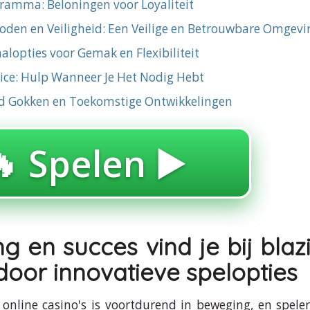
ramma: Beloningen voor Loyaliteit
den en Veiligheid: Een Veilige en Betrouwbare Omgevi
alopties voor Gemak en Flexibiliteit
ice: Hulp Wanneer Je Het Nodig Hebt
d Gokken en Toekomstige Ontwikkelingen
 Spelen ▶️
g en succes vind je bij blaz
door innovatieve spelopties
online casino's is voortdurend in beweging, en spelers