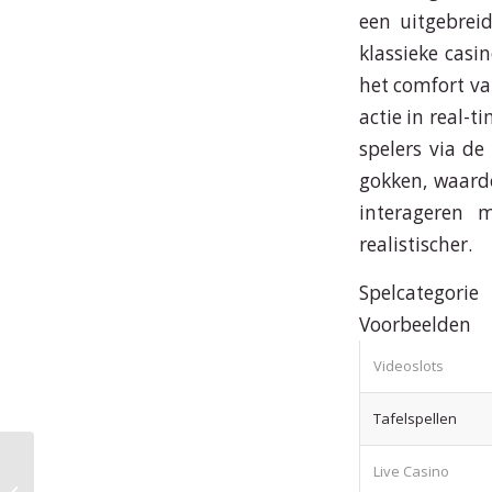
een uitgebrei
klassieke casi
het comfort van
actie in real-
spelers via de
gokken, waard
interageren 
realistischer.
Spelcategorie
Voorbeelden
Videoslots
Tafelspellen
Live Casino
Rozrywka_i_wygoda_w_zasięgu_ręki_z_total_casino_dla_każdego_g