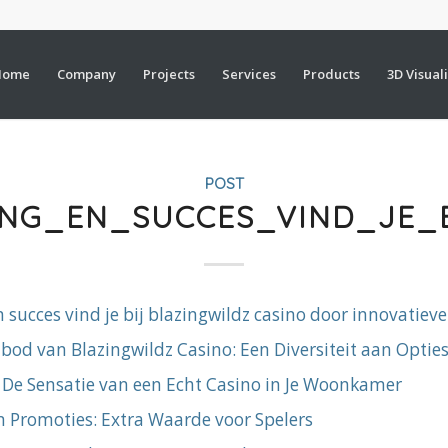
Home
Company
Projects
Services
Products
3D Visual
POST
ING_EN_SUCCES_VIND_JE_B
 succes vind je bij blazingwildz casino door innovatieve
bod van Blazingwildz Casino: Een Diversiteit aan Optie
: De Sensatie van een Echt Casino in Je Woonkamer
 Promoties: Extra Waarde voor Spelers