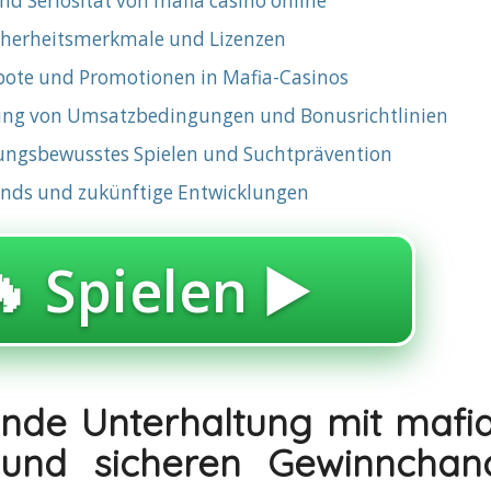
nd Seriosität von mafia casino online
cherheitsmerkmale und Lizenzen
ote und Promotionen in Mafia-Casinos
ung von Umsatzbedingungen und Bonusrichtlinien
ungsbewusstes Spielen und Suchtprävention
ends und zukünftige Entwicklungen
 Spielen ▶️
nde Unterhaltung mit mafia
 und sicheren Gewinnchan