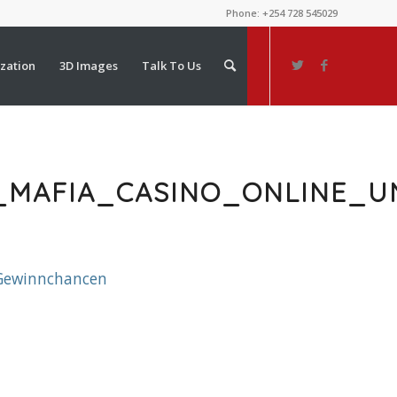
Phone: +254 728 545029
ization
3D Images
Talk To Us
_MAFIA_CASINO_ONLINE_
 Gewinnchancen