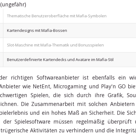
(ungefähr)
Thematische Benutzeroberfläche mit Mafia-Symbolen
Kartendesigns mit Mafia-Bossen
Slot-Maschine mit Mafia-Thematik und Bonusspielen
Benutzerdefinierte Kartendecks und Avatare im Mafia-Stil
er richtigen Softwareanbieter ist ebenfalls ein wic
nbieter wie NetEnt, Microgaming und Play'n GO biet
chwertigen Spielen, die sich durch ihre Grafik, So
eichnen. Die Zusammenarbeit mit solchen Anbietern 
Spielerlebnis und ein hohes Maß an Sicherheit. Die Sic
it der Spielesoftware müssen regelmäßig überprüft un
rügerische Aktivitäten zu verhindern und die Integritä