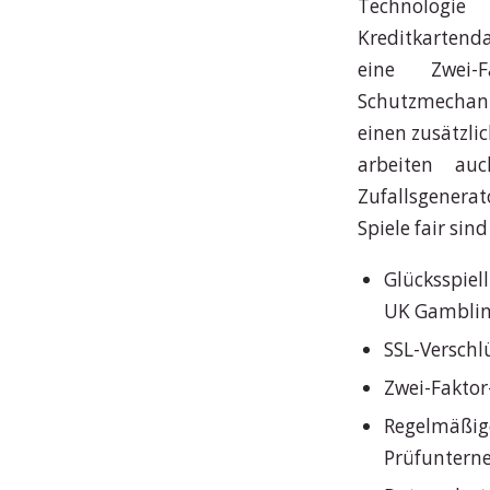
Technologie
Kreditkartenda
eine Zwei-F
Schutzmechani
einen zusätzli
arbeiten au
Zufallsgenerat
Spiele fair si
Glücksspiel
UK Gamblin
SSL-Verschl
Zwei-Faktor
Regelmäßi
Prüfunter