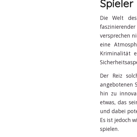
Spieler
Die Welt des
faszinierend
versprechen ni
eine Atmosph
Kriminalität 
Sicherheitsasp
Der Reiz sol
angebotenen Sp
hin zu innova
etwas, das sei
und dabei poten
Es ist jedoch 
spielen.