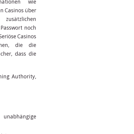
mationen wie
en Casinos über
zusätzlichen
 Passwort noch
Seriöse Casinos
men, die die
icher, dass die
ing Authority,
 unabhängige