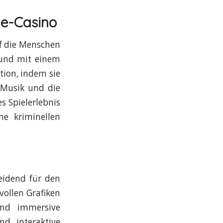
ne-Casino
uf die Menschen
 und mit einem
ion, indem sie
e Musik und die
s Spielerlebnis
ine kriminellen
eidend für den
vollen Grafiken
und immersive
d interaktive