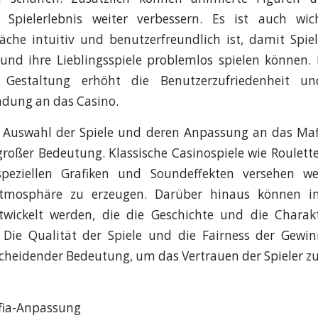
Spielerlebnis weiter verbessern. Es ist auch wic
äche intuitiv und benutzerfreundlich ist, damit Spiel
und ihre Lieblingsspiele problemlos spielen können.
he Gestaltung erhöht die Benutzerzufriedenheit un
indung an das Casino.
ge Auswahl der Spiele und deren Anpassung an das Ma
großer Bedeutung. Klassische Casinospiele wie Roulett
peziellen Grafiken und Soundeffekten versehen w
tmosphäre zu erzeugen. Darüber hinaus können inn
wickelt werden, die die Geschichte und die Charak
. Die Qualität der Spiele und die Fairness der Gewi
cheidender Bedeutung, um das Vertrauen der Spieler z
afia-Anpassung