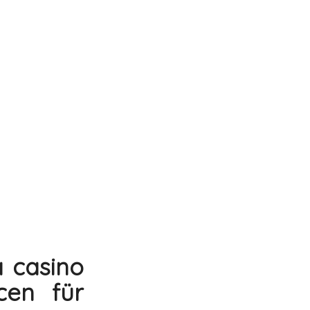
 casino
cen für