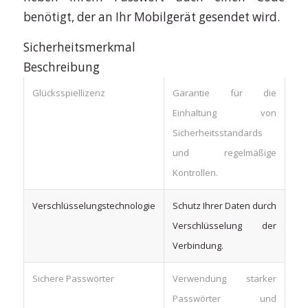
benötigt, der an Ihr Mobilgerät gesendet wird.
Sicherheitsmerkmal
Beschreibung
Glücksspiellizenz
Garantie für die
Einhaltung von
Sicherheitsstandards
und regelmäßige
Kontrollen.
Verschlüsselungstechnologie
Schutz Ihrer Daten durch
Verschlüsselung der
Verbindung.
Sichere Passwörter
Verwendung starker
Passwörter und