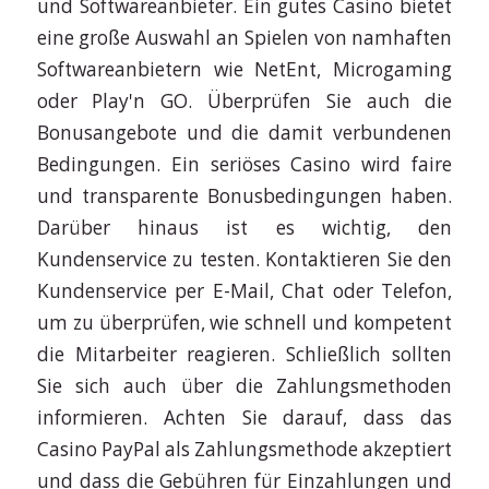
und Softwareanbieter. Ein gutes Casino bietet
eine große Auswahl an Spielen von namhaften
Softwareanbietern wie NetEnt, Microgaming
oder Play'n GO. Überprüfen Sie auch die
Bonusangebote und die damit verbundenen
Bedingungen. Ein seriöses Casino wird faire
und transparente Bonusbedingungen haben.
Darüber hinaus ist es wichtig, den
Kundenservice zu testen. Kontaktieren Sie den
Kundenservice per E-Mail, Chat oder Telefon,
um zu überprüfen, wie schnell und kompetent
die Mitarbeiter reagieren. Schließlich sollten
Sie sich auch über die Zahlungsmethoden
informieren. Achten Sie darauf, dass das
Casino PayPal als Zahlungsmethode akzeptiert
und dass die Gebühren für Einzahlungen und