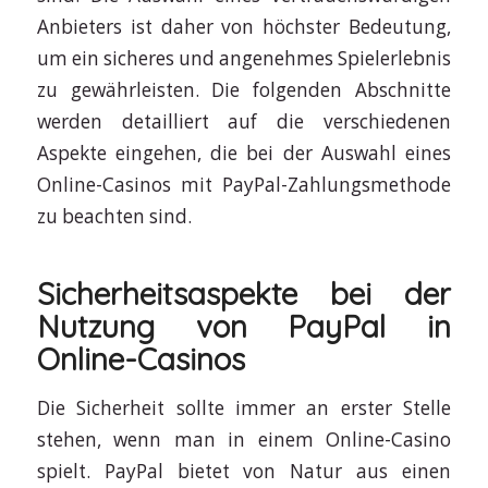
Anbieters ist daher von höchster Bedeutung,
um ein sicheres und angenehmes Spielerlebnis
zu gewährleisten. Die folgenden Abschnitte
werden detailliert auf die verschiedenen
Aspekte eingehen, die bei der Auswahl eines
Online-Casinos mit PayPal-Zahlungsmethode
zu beachten sind.
Sicherheitsaspekte bei der
Nutzung von PayPal in
Online-Casinos
Die Sicherheit sollte immer an erster Stelle
stehen, wenn man in einem Online-Casino
spielt. PayPal bietet von Natur aus einen