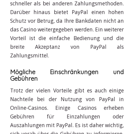
schneller als bei anderen Zahlungsmethoden.
Darüber hinaus bietet PayPal einen hohen
Schutz vor Betrug, da Ihre Bankdaten nicht an
das Casino weitergegeben werden. Ein weiterer
Vorteil ist die einfache Bedienung und die
breite Akzeptanz von PayPal als
Zahlungsmittel.
Mögliche Einschränkungen und
Gebühren
Trotz der vielen Vorteile gibt es auch einige
Nachteile bei der Nutzung von PayPal in
Online-Casinos. Einige Casinos erheben
Gebühren für Einzahlungen oder
Auszahlungen mit PayPal. Es ist daher wichtig,
sich vorab über die Gebühren zu informieren.