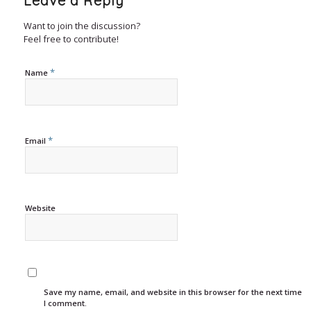
Leave a Reply
Want to join the discussion?
Feel free to contribute!
*
Name
*
Email
Website
Save my name, email, and website in this browser for the next time
I comment.