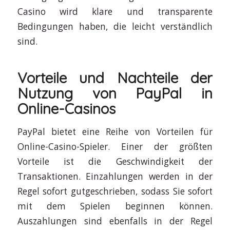
Casino wird klare und transparente
Bedingungen haben, die leicht verständlich
sind.
Vorteile und Nachteile der
Nutzung von PayPal in
Online-Casinos
PayPal bietet eine Reihe von Vorteilen für
Online-Casino-Spieler. Einer der größten
Vorteile ist die Geschwindigkeit der
Transaktionen. Einzahlungen werden in der
Regel sofort gutgeschrieben, sodass Sie sofort
mit dem Spielen beginnen können.
Auszahlungen sind ebenfalls in der Regel