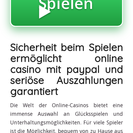
Spielen
▶️
Sicherheit beim Spielen
ermöglicht online
casino mit paypal und
seriöse Auszahlungen
garantiert
Die Welt der Online-Casinos bietet eine
immense Auswahl an Glücksspielen und
Unterhaltungsmöglichkeiten. Für viele Spieler
ist die Möglichkeit, bequem von zu Hause aus