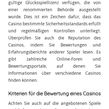
gültige Glücksspiellizenz verfügen, die von
einer renommierten Behörde ausgestellt
wurde. Dies ist ein Zeichen dafür, dass das
Casino bestimmte Sicherheitsstandards erfüllt
und regelmäßigen Kontrollen unterliegt.
Überprüfen Sie auch die Reputation des
Casinos, indem Sie Bewertungen und
Erfahrungsberichte anderer Spieler lesen. Es
gibt zahlreiche Online-Foren und
Bewertungsportale, auf denen Sie
Informationen über verschiedene Casinos
finden können.
Kriterien für die Bewertung eines Casinos
Achten Sie auch auf die angebotenen Spiele