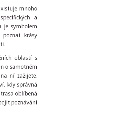
 Existuje mnoho
specifických a
ta je symbolem
t poznat krásy
ti.
ních oblastí s
 jen o samotném
na ní zažijete.
ví, kdy správná
 trasa oblíbená
pojit poznávání