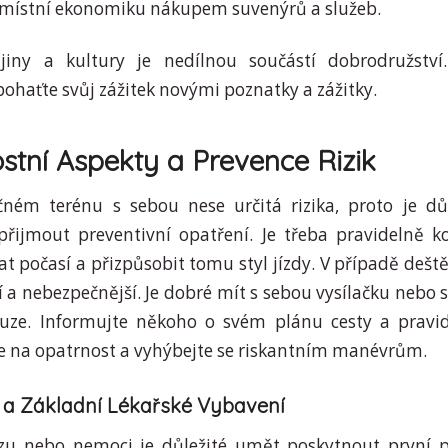
 místní ekonomiku nákupem suvenýrů a služeb.
jiny a kultury je nedílnou součástí dobrodružství.
obohaťte svůj zážitek novými poznatky a zážitky.
tní Aspekty a Prevence Rizik
čném terénu s sebou nese určitá rizika, proto je dů
řijmout preventivní opatření. Je třeba pravidelně k
vat počasí a přizpůsobit tomu styl jízdy. V případě dešt
í a nebezpečnější. Je dobré mít s sebou vysílačku nebo s
uze. Informujte někoho o svém plánu cesty a pravi
te na opatrnost a vyhýbejte se riskantním manévrům.
 a Základní Lékařské Vybavení
zu nebo nemoci je důležité umět poskytnout první 