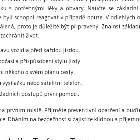
čku s potřebnými léky a obvazy. Naučte se základní
 byli schopni reagovat v případě nouze. V odlehlých
lená, proto je důležité být připravený. Znalost základ
achránit život.
tavu vozidla před každou jízdou.
očasí a přizpůsobení stylu jízdy.
í někoho o svém plánu cesty.
 vysílačku nebo satelitní telefon.
kladních postupů první pomoci.
na prvním místě. Přijměte preventivní opatření a buďt
ce. Dbáním na bezpečnost si zajistíte klidnou a příjemn