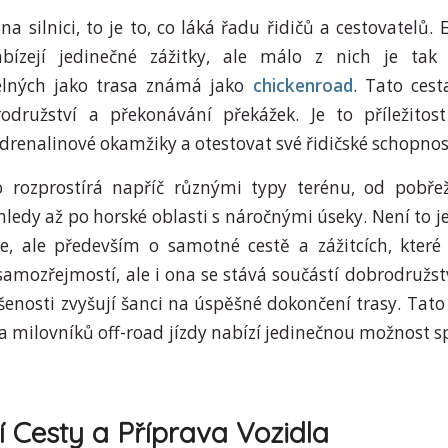
na silnici, to je to, co láká řadu řidičů a cestovatelů.
abízejí jedinečné zážitky, ale málo z nich je tak 
lných jako trasa známá jako
chickenroad
. Tato ces
odružství a překonávání překážek. Je to příležitos
adrenalinové okamžiky a otestovat své řidičské schopnos
o rozprostírá napříč různými typy terénu, od pobřež
edy až po horské oblasti s náročnými úseky. Není to
e, ale především o samotné cestě a zážitcích, které 
samozřejmostí, ale i ona se stává součástí dobrodružst
šenosti zvyšují šanci na úspěšné dokončení trasy. Tato
 milovníků off-road jízdy nabízí jedinečnou možnost s
 Cesty a Příprava Vozidla