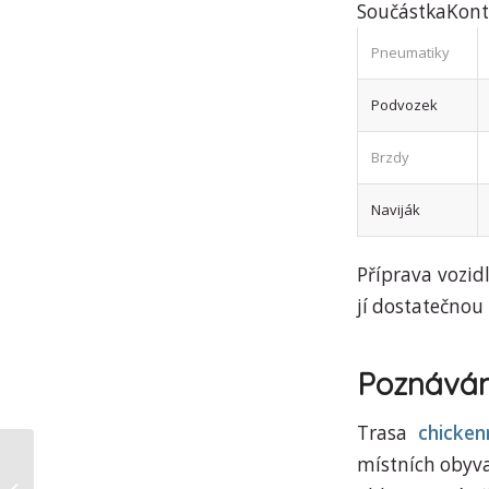
SoučástkaKon
Pneumatiky
Podvozek
Brzdy
Naviják
Příprava vozidl
jí dostatečnou
Poznávání
Trasa
chicken
místních obyva
Spanning_stijgt_met_chicken_road_een_uitdaging_vol_onverwachte