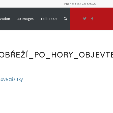
Phone: +254 728 545029
ization
3D Images
Talk To Us
OBŘEŽÍ_PO_HORY_OBJEVT
ové zážitky