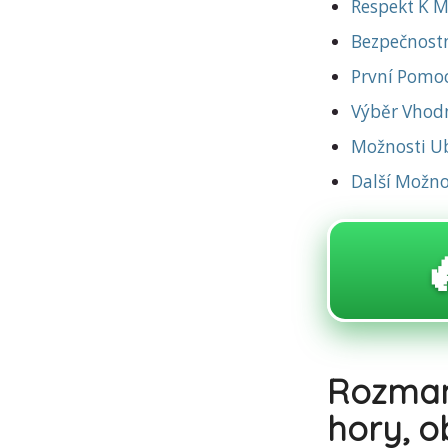
Respekt K M
Bezpečnostn
První Pomoc
Výběr Vhod
Možnosti Ub
Další Možno

Rozman
hory, o