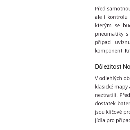
Před samotnou 
ale i kontrolu
kterým se bud
pneumatiky s 
případ uvíznu
komponent. Kro
Důležitost 
V odlehlých ob
klasické mapy 
neztratili. Př
dostatek bater
jsou klíčové p
jídla pro přípa