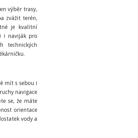
en výběr trasy,
a zvážit terén,
né je kvalitní
 i naviják pro
ch technických
ékárničku.
é mít s sebou i
oruchy navigace
ěte se, že máte
pnost orientace
dostatek vody a