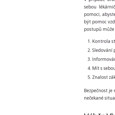
sebou lékárni
pomoci, abyste
být pomoc vzdá
postupů může z
Kontrola s
Sledování p
Informován
Mít s sebou
Znalost zá
Bezpečnost je 
nečekané situa