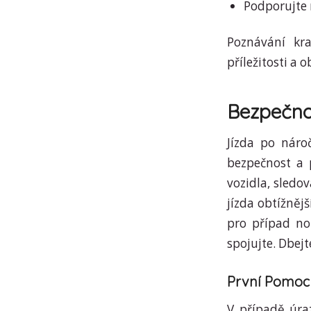
Podporujte
Poznávání kra
příležitosti a 
Bezpečnos
Jízda po náro
bezpečnost a p
vozidla, sledo
jízda obtížnějš
pro případ no
spojujte. Dbej
První Pomoc
V případě úra