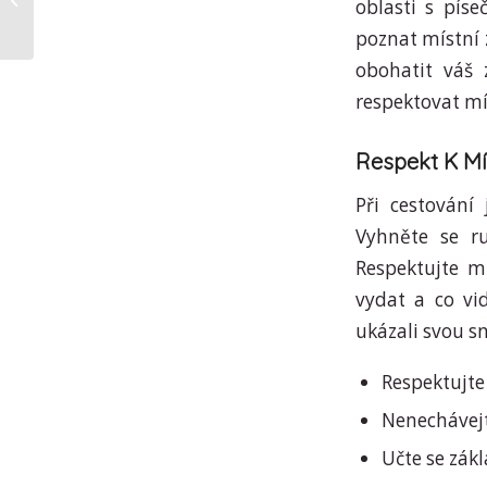
oblasti s pís
poznat místní 
obohatit váš
respektovat mís
Respekt K Mí
Při cestování
Vyhněte se r
Respektujte m
vydat a co vid
ukázali svou 
Respektujte
Nenechávej
Učte se zákl