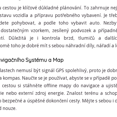
cestou je klíčové důkladné plánování. To zahrnuje nej
 stavu vozidla a přípravu potřebného vybavení. Je třeb
ete pohybovat, a podle toho vybavit auto. Nezbyt
dostatečným vzorkem, zesílený podvozek a případně
tí. Důležitá je i kontrola brzd, tlumičů a další
mě toho je dobré mít s sebou náhradní díly, nářadí a l
Navigačního Systému a Map
lastech nemusí být signál GPS spolehlivý, proto je dobr
a kompas. Naučte se je používat, abyste se v případě p
ed cestou si stáhněte offline mapy do navigace a ujist
ie nebo externí zdroj energie. Znalost terénu a scho
ro bezpečné a úspěšné dokončení cesty. Mějte s sebou i 
d nouze.