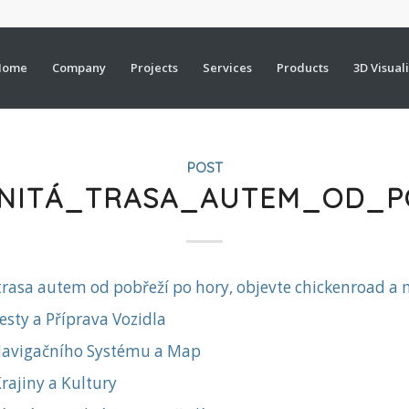
Home
Company
Projects
Services
Products
3D Visual
POST
NITÁ_TRASA_AUTEM_OD_P
rasa autem od pobřeží po hory, objevte chickenroad a n
esty a Příprava Vozidla
 Navigačního Systému a Map
rajiny a Kultury