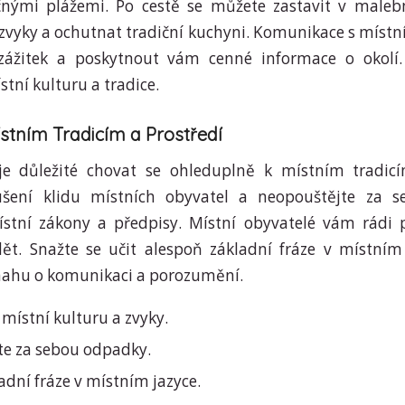
ečnými plážemi. Po cestě se můžete zastavit v malebn
zvyky a ochutnat tradiční kuchyni. Komunikace s míst
 zážitek a poskytnout vám cenné informace o okolí
tní kulturu a tradice.
stním Tradicím a Prostředí
 je důležité chovat se ohleduplně k místním tradicí
ušení klidu místních obyvatel a neopouštějte za s
ístní zákony a předpisy. Místní obyvatelé vám rádi 
ět. Snažte se učit alespoň základní fráze v místním
snahu o komunikaci a porozumění.
 místní kulturu a zvyky.
te za sebou odpadky.
adní fráze v místním jazyce.