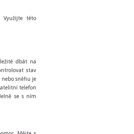
 Využijte této
ležité dbát na
ontrolovat stav
ě nebo sněhu je
atelitní telefon
delně se s ním
pomoc. Mějte s