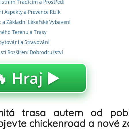
ístním Tradicím a Prostředí
í Aspekty a Prevence Rizik
 a Základní Lékařské Vybavení
ného Terénu a Trasy
ytování a Stravování
sti Rozšíření Dobrodružství
 Hraj ▶️
itá trasa autem od pob
bjevte chickenroad a nové z