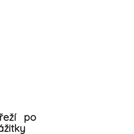
řeží po
ážitky