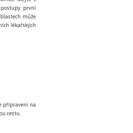
 postupy první
 oblastech může
ních lékařských
e připraveni na
ou cestu.