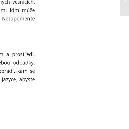
ých vesnicích,
ními lidmi může
. Nezapomeňte
m a prostředí.
ebou odpadky.
poradí, kam se
 jazyce, abyste