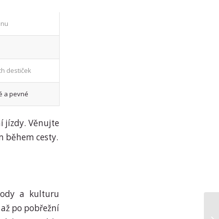
énu
h destiček
hé a pevné
í jízdy. Věnujte
m během cesty.
rody a kulturu
 až po pobřežní
Si