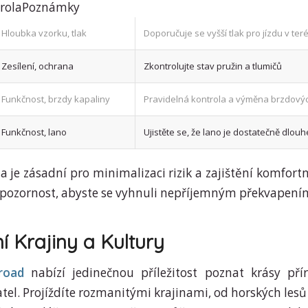
trolaPoznámky
Hloubka vzorku, tlak
Doporučuje se vyšší tlak pro jízdu v ter
Zesílení, ochrana
Zkontrolujte stav pružin a tlumičů
Funkčnost, brzdy kapaliny
Pravidelná kontrola a výměna brzdovýc
Funkčnost, lano
Ujistěte se, že lano je dostatečně dlou
a je zásadní pro minimalizaci rizik a zajištění komfortn
 pozornost, abyste se vyhnuli nepříjemným překvapení
 Krajiny a Kultury
road
nabízí jedinečnou příležitost poznat krásy pří
tel. Projíždíte rozmanitými krajinami, od horských lesů
_momenten_en_...