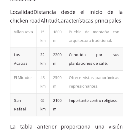
LocalidadDistancia desde el inicio de la
chicken roadAltitudCaracterísticas principales
Villanueva
15
1800
Pueblo de montaña con
km
m
arquitectura tradicional.
Las
32
2200
Conocido por sus
Acacias
km
m
plantaciones de café.
El Mirador
48
2500
Ofrece vistas panorámicas
km
m
impresionantes.
San
65
2100
Importante centro religioso.
Rafael
km
m
La tabla anterior proporciona una visión