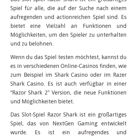
Spiel für alle, die auf der Suche nach einem
aufregenden und actionreichen Spiel sind. Es
bietet eine Vielzahl an Funktionen und
Möglichkeiten, um den Spieler zu unterhalten
und zu belohnen.
Wenn du das Spiel testen möchtest, kannst du
es in verschiedenen Online-Casinos finden, wie
zum Beispiel im Shark Casino oder im Razer
Shark Casino. Es ist auch verfügbar in einer
“Razor Shark 2” Version, die neue Funktionen
und Möglichkeiten bietet.
Das Slot-Spiel Razor Shark ist ein großartiges
Spiel, das von NextGen Gaming entwickelt
wurde. Es ist ein aufregendes und