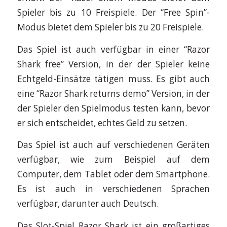
Spieler bis zu 10 Freispiele. Der “Free Spin”-
Modus bietet dem Spieler bis zu 20 Freispiele.
Das Spiel ist auch verfügbar in einer “Razor
Shark free” Version, in der der Spieler keine
Echtgeld-Einsätze tätigen muss. Es gibt auch
eine “Razor Shark returns demo” Version, in der
der Spieler den Spielmodus testen kann, bevor
er sich entscheidet, echtes Geld zu setzen.
Das Spiel ist auch auf verschiedenen Geräten
verfügbar, wie zum Beispiel auf dem
Computer, dem Tablet oder dem Smartphone.
Es ist auch in verschiedenen Sprachen
verfügbar, darunter auch Deutsch.
Das Slot-Spiel Razor Shark ist ein großartiges