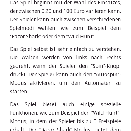
Das Spiel beginnt mit der Wahl des Einsatzes,
der zwischen 0,20 und 100 Euro variieren kann.
Der Spieler kann auch zwischen verschiedenen
Spielmodi wählen, wie zum Beispiel dem
“Razor Shark” oder dem “Wild Hunt”.
Das Spiel selbst ist sehr einfach zu verstehen.
Die Walzen werden von links nach rechts
gedreht, wenn der Spieler den “Spin”-Knopf
drückt. Der Spieler kann auch den “Autospin”-
Modus aktivieren, um den Automaten zu
starten.
Das Spiel bietet auch einige spezielle
Funktionen, wie zum Beispiel den “Wild Hunt”-
Modus, in dem der Spieler bis zu 5 Freispiele
erhält. Der “Razor Shark”-Modus bietet dem