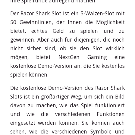
Ihre Spielrunde aufregend machen.
Der Razor Shark Slot ist ein 5-Walzen-Slot mit
50 Gewinnlinien, der Ihnen die Möglichkeit
bietet, echtes Geld zu spielen und zu
gewinnen. Aber auch für diejenigen, die noch
nicht sicher sind, ob sie den Slot wirklich
mögen, bietet NextGen Gaming eine
kostenlose Demo-Version an, die Sie kostenlos
spielen können.
Die kostenlose Demo-Version des Razor Shark
Slots ist ein großartiger Weg, um sich ein Bild
davon zu machen, wie das Spiel funktioniert
und wie die verschiedenen Funktionen
eingesetzt werden können. Sie können auch
sehen, wie die verschiedenen Symbole und