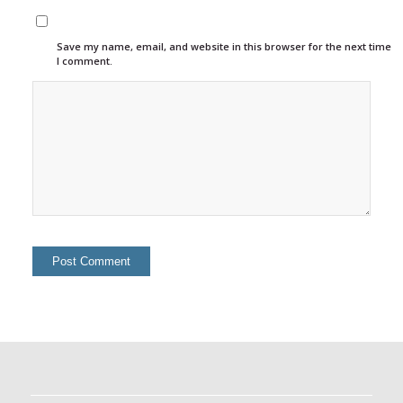
Save my name, email, and website in this browser for the next time
I comment.