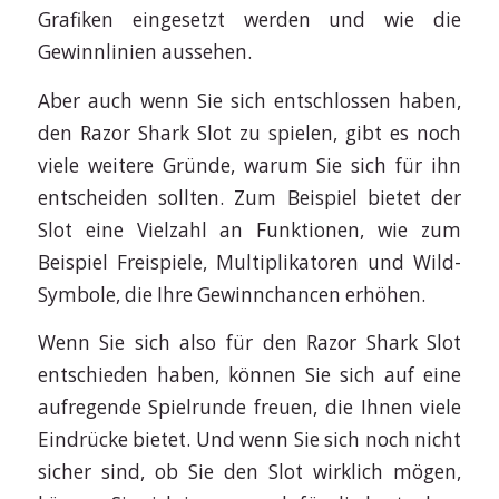
Grafiken eingesetzt werden und wie die
Gewinnlinien aussehen.
Aber auch wenn Sie sich entschlossen haben,
den Razor Shark Slot zu spielen, gibt es noch
viele weitere Gründe, warum Sie sich für ihn
entscheiden sollten. Zum Beispiel bietet der
Slot eine Vielzahl an Funktionen, wie zum
Beispiel Freispiele, Multiplikatoren und Wild-
Symbole, die Ihre Gewinnchancen erhöhen.
Wenn Sie sich also für den Razor Shark Slot
entschieden haben, können Sie sich auf eine
aufregende Spielrunde freuen, die Ihnen viele
Eindrücke bietet. Und wenn Sie sich noch nicht
sicher sind, ob Sie den Slot wirklich mögen,