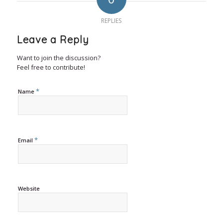
REPLIES
Leave a Reply
Want to join the discussion?
Feel free to contribute!
*
Name
*
Email
Website