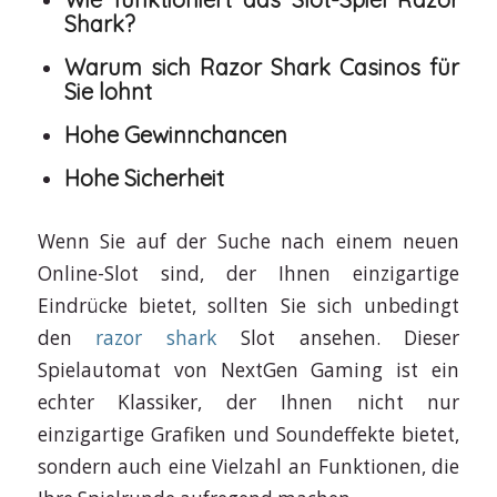
Shark?
Warum sich Razor Shark Casinos für
Sie lohnt
Hohe Gewinnchancen
Hohe Sicherheit
Wenn Sie auf der Suche nach einem neuen
Online-Slot sind, der Ihnen einzigartige
Eindrücke bietet, sollten Sie sich unbedingt
den
razor shark
Slot ansehen. Dieser
Spielautomat von NextGen Gaming ist ein
echter Klassiker, der Ihnen nicht nur
einzigartige Grafiken und Soundeffekte bietet,
sondern auch eine Vielzahl an Funktionen, die