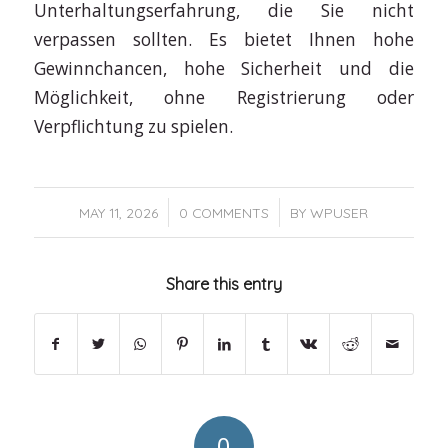
Unterhaltungserfahrung, die Sie nicht
verpassen sollten. Es bietet Ihnen hohe
Gewinnchancen, hohe Sicherheit und die
Möglichkeit, ohne Registrierung oder
Verpflichtung zu spielen.
/
/
MAY 11, 2026
0 COMMENTS
BY
WPUSER
Share this entry
0