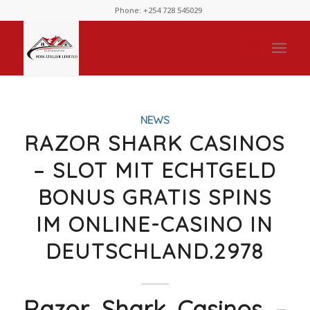
Phone: +254 728 545029
NEWS
RAZOR SHARK CASINOS
– SLOT MIT ECHTGELD
BONUS GRATIS SPINS
IM ONLINE-CASINO IN
DEUTSCHLAND.2978
Razor Shark Casinos –