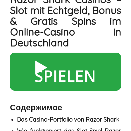
Slot mit Echtgeld, Bonus
& Gratis Spins im
Online-Casino in
Deutschland
▶️
SPIELEN
Содержимое
Das Casino-Portfolio von Razor Shark
Wie funktioniert das Slot-Spiel Razor