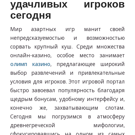
удачливых игроков
сегодня
Мир азартных игр манит своей
непредсказуемостью и возможностью
сорвать крупный куш. Среди множества
онлайн-казино, особое место занимает
олимп казино
, предлагающее широкий
выбор развлечений и привлекательные
условия для игроков. Этот игровой портал
быстро завоевал популярность благодаря
щедрым бонусам, удобному интерфейсу и,
конечно же, захватывающим слотам.
Сегодня мы погрузимся в атмосферу
древнегреческой мифологии,
сфокусировавшись на одном из самых