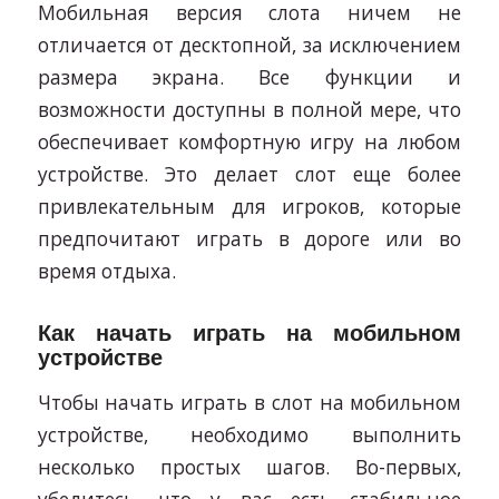
Мобильная версия слота ничем не
отличается от десктопной, за исключением
размера экрана. Все функции и
возможности доступны в полной мере, что
обеспечивает комфортную игру на любом
устройстве. Это делает слот еще более
привлекательным для игроков, которые
предпочитают играть в дороге или во
время отдыха.
Как начать играть на мобильном
устройстве
Чтобы начать играть в слот на мобильном
устройстве, необходимо выполнить
несколько простых шагов. Во-первых,