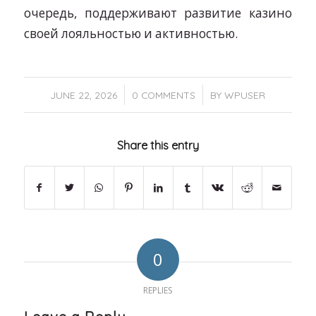
очередь, поддерживают развитие казино
своей лояльностью и активностью.
/
/
JUNE 22, 2026
0 COMMENTS
BY
WPUSER
Share this entry
0
REPLIES