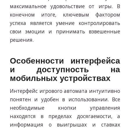
максимальное удовольствие от игры. В
конечном итоге, ключевым фактором
успеха является умение контролировать
свои эмоции и принимать взвешенные
решения.
Особенности интерфейса
и доступность на
мобильных устройствах
Интерфейс игрового автомата интуитивно
понятен и удобен в использовании. Все
необходимые кнопки управления
находятся в пределах досягаемости, а
информация о выигрышах и ставках