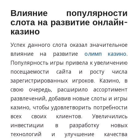
Влияние популярности
слота на развитие онлайн-
казино
Успех данного слота оказал значительное
влияние на развитие
олимп казино
.
Популярность игры привела к увеличению
посещаемости сайта и росту числа
зарегистрированных игроков. Казино, в
свою очередь, расширило ассортимент
развлечений, добавив новые слоты и игры
казино, чтобы удовлетворить потребности
всех своих клиентов. Увеличились
инвестиции в разработку новых
технологий и улучшение качества