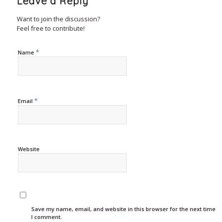
Leave a Reply
Want to join the discussion?
Feel free to contribute!
*
Name
*
Email
Website
Save my name, email, and website in this browser for the next time
I comment.