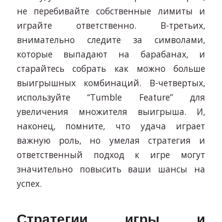
не перебивайте собственные лимиты и
играйте ответственно. В-третьих,
внимательно следите за символами,
которые выпадают на барабанах, и
старайтесь собрать как можно больше
выигрышных комбинаций. В-четвертых,
используйте “Tumble Feature” для
увеличения множителя выигрыша. И,
наконец, помните, что удача играет
важную роль, но умелая стратегия и
ответственный подход к игре могут
значительно повысить ваши шансы на
успех.
Стратегии игры и