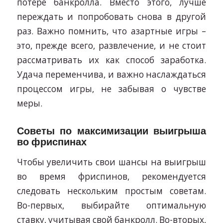
потере банкролла. Вместо этого, лучше
переждать и попробовать снова в другой
раз. Важно помнить, что азартные игры –
это, прежде всего, развлечение, и не стоит
рассматривать их как способ заработка.
Удача переменчива, и важно наслаждаться
процессом игры, не забывая о чувстве
меры.
Советы по максимизации выигрыша
во фриспинах
Чтобы увеличить свои шансы на выигрыш
во время фриспинов, рекомендуется
следовать нескольким простым советам.
Во-первых, выбирайте оптимальную
ставку, учитывая свой банкролл. Во-вторых,