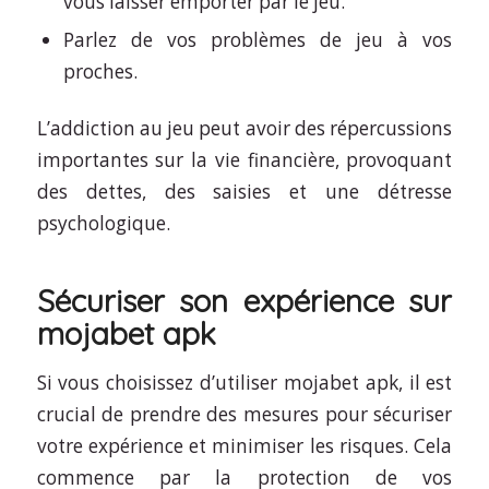
vous laisser emporter par le jeu.
Parlez de vos problèmes de jeu à vos
proches.
L’addiction au jeu peut avoir des répercussions
importantes sur la vie financière, provoquant
des dettes, des saisies et une détresse
psychologique.
Sécuriser son expérience sur
mojabet apk
Si vous choisissez d’utiliser mojabet apk, il est
crucial de prendre des mesures pour sécuriser
votre expérience et minimiser les risques. Cela
commence par la protection de vos