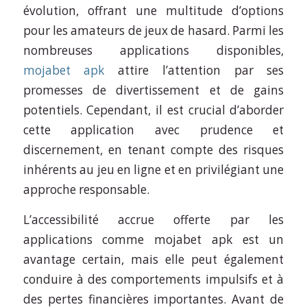
évolution, offrant une multitude d’options
pour les amateurs de jeux de hasard. Parmi les
nombreuses applications disponibles,
mojabet apk
attire l’attention par ses
promesses de divertissement et de gains
potentiels. Cependant, il est crucial d’aborder
cette application avec prudence et
discernement, en tenant compte des risques
inhérents au jeu en ligne et en privilégiant une
approche responsable.
L’accessibilité accrue offerte par les
applications comme mojabet apk est un
avantage certain, mais elle peut également
conduire à des comportements impulsifs et à
des pertes financières importantes. Avant de