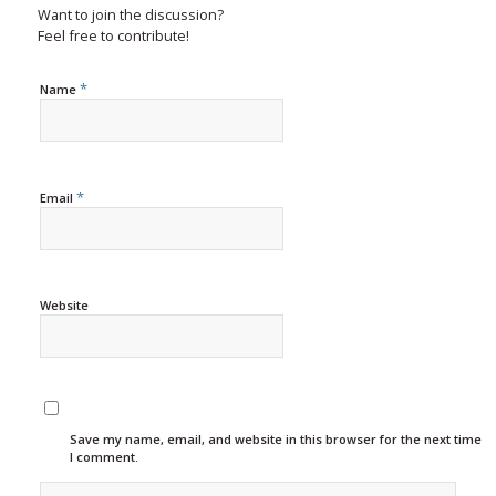
Want to join the discussion?
Feel free to contribute!
*
Name
*
Email
Website
Save my name, email, and website in this browser for the next time
I comment.