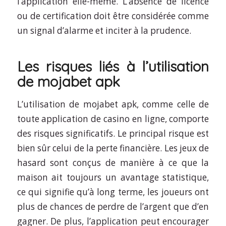
l’application elle-même. L’absence de licence
ou de certification doit être considérée comme
un signal d’alarme et inciter à la prudence.
Les risques liés à l’utilisation
de mojabet apk
L’utilisation de mojabet apk, comme celle de
toute application de casino en ligne, comporte
des risques significatifs. Le principal risque est
bien sûr celui de la perte financière. Les jeux de
hasard sont conçus de manière à ce que la
maison ait toujours un avantage statistique,
ce qui signifie qu’à long terme, les joueurs ont
plus de chances de perdre de l’argent que d’en
gagner. De plus, l’application peut encourager