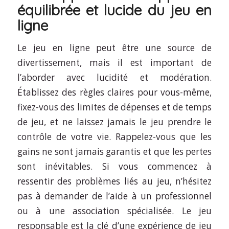
équilibrée et lucide du jeu en
ligne
Le jeu en ligne peut être une source de
divertissement, mais il est important de
l’aborder avec lucidité et modération.
Établissez des règles claires pour vous-même,
fixez-vous des limites de dépenses et de temps
de jeu, et ne laissez jamais le jeu prendre le
contrôle de votre vie. Rappelez-vous que les
gains ne sont jamais garantis et que les pertes
sont inévitables. Si vous commencez à
ressentir des problèmes liés au jeu, n’hésitez
pas à demander de l’aide à un professionnel
ou à une association spécialisée. Le jeu
responsable est la clé d’une expérience de jeu