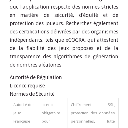
que l’application respecte des normes strictes
en matière de sécurité, d’équité et de
protection des joueurs. Recherchez également
des certifications délivrées par des organismes
indépendants, tels que eCOGRA, qui attestent
de la fiabilité des jeux proposés et de la
transparence des algorithmes de génération
de nombres aléatoires.
Autorité de Régulation
Licence requise
Normes de Sécurité
Autorité des
Licence
Chiffrement SSL,
Jeux
obligatoire
protection des données
Française
pour
personnelles, lutte