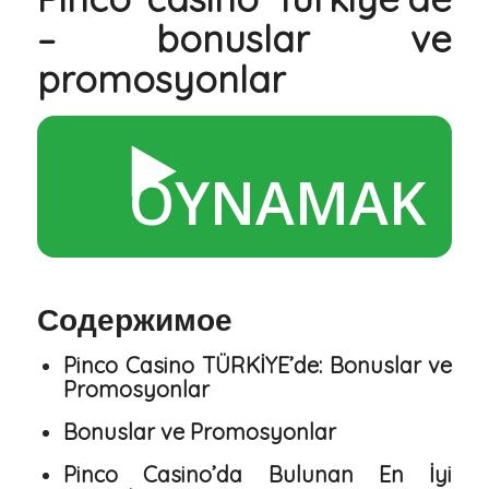
– bonuslar ve
promosyonlar
▶️
OYNAMAK
Содержимое
Pinco Casino TÜRKİYE’de: Bonuslar ve
Promosyonlar
Bonuslar ve Promosyonlar
Pinco Casino’da Bulunan En İyi