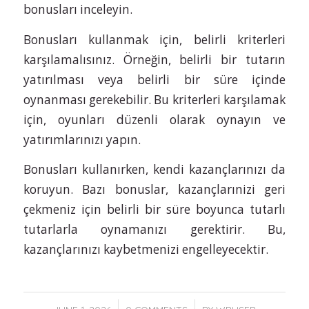
bonusları inceleyin.
Bonusları kullanmak için, belirli kriterleri
karşılamalısınız. Örneğin, belirli bir tutarın
yatırılması veya belirli bir süre içinde
oynanması gerekebilir. Bu kriterleri karşılamak
için, oyunları düzenli olarak oynayın ve
yatırımlarınızı yapın.
Bonusları kullanırken, kendi kazançlarınızı da
koruyun. Bazı bonuslar, kazançlarınizi geri
çekmeniz için belirli bir süre boyunca tutarlı
tutarlarla oynamanızı gerektirir. Bu,
kazançlarınızı kaybetmenizi engelleyecektir.
/
/