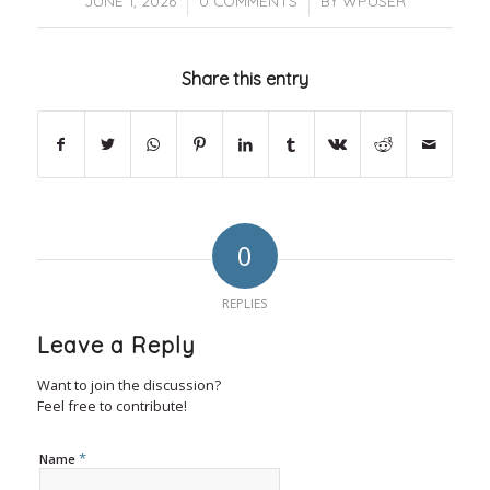
JUNE 1, 2026
0 COMMENTS
BY
WPUSER
Share this entry
0
REPLIES
Leave a Reply
Want to join the discussion?
Feel free to contribute!
*
Name