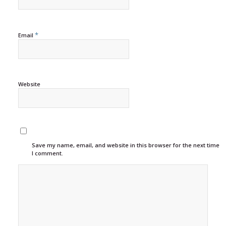
*
Email
Website
Save my name, email, and website in this browser for the next time
I comment.