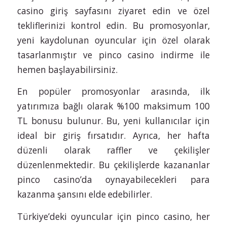
casino giriş sayfasını ziyaret edin ve özel
tekliflerinizi kontrol edin. Bu promosyonlar,
yeni kaydolunan oyuncular için özel olarak
tasarlanmıştır ve pinco casino indirme ile
hemen başlayabilirsiniz.
En popüler promosyonlar arasında, ilk
yatırımıza bağlı olarak %100 maksimum 100
TL bonusu bulunur. Bu, yeni kullanıcılar için
ideal bir giriş fırsatıdır. Ayrıca, her hafta
düzenli olarak raffler ve çekilişler
düzenlenmektedir. Bu çekilişlerde kazananlar
pinco casino’da oynayabilecekleri para
kazanma şansını elde edebilirler.
Türkiye’deki oyuncular için pinco casino, her