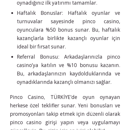
oynadığınız ilk yatırımı tamamlar.
Haftalık Bonuslar: Haftalık oyunlar ve
turnuvalar sayesinde pinco casino,
oyunculara %50 bonus sunar. Bu, haftalık
kazançlarla birlikte kazançlı oyunlar için
ideal bir fırsat sunar.
Referral Bonusu: Arkadaşlarınızla pinco
casino’ya katılın ve %10 bonusu kazanın.
Bu, arkadaşlarınızın kaydolduklarında ve
oynadıklarında kazançlı olmanızı sağlar.
Pinco Casino, TÜRKİYE’de oyun oynayan
herkese özel teklifler sunar. Yeni bonusları ve
promosyonları takip etmek için düzenli olarak
pinco casino girişi yapın veya uygulamayı